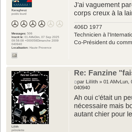
J'ai vaguement parc
Karagheuz
corps creux à la l
poids lourd
406D 1977
Technicien à l'Internati
Messages:
506
Inscrit le:
01 AMvDim, 07 Sep 2025
09:58:08 +000058Dimanche 2009
Co-Président du commit
040940
Localisation:
Haute Provence
Re: Fanzine "fa
par
Lilith
» 01 AMvLun, 0
040940
Ah oui c'était un p
nécessaire mais bon
autant chier pour l
Lilith
pétrolette