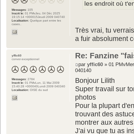
les endroit où t'e
Messages:
105
Inscrit le:
01 PMvJeu, 04 Déc 2025
19:15:14 +000015Jeudi 2009 040740
Localisation:
Quelque part entre les
cases..
Très vrai, tu verrai
a fuir absolument 
Re: Fanzine "fa
yffic60
convoi exceptionnel
par
yffic60
» 01 PMvMer,
040140
Bonjour Lilith
Messages:
2784
Inscrit le:
01 PMvLun, 11 Mai 2009
15:40:28 +000040Lundi 2009 040340
Super travail sur t
Localisation:
OISE du sud
photos
Pour la plupart d'
trouvant des astuc
montrer aux autres 
J'ai vu que tu as i