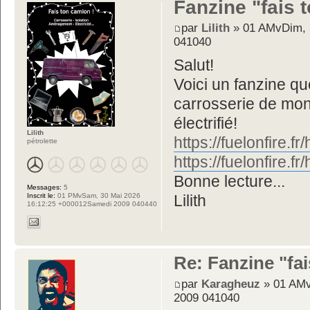
Fanzine "fais 
par
Lilith
» 01 AMvDim, 
041040
Salut!
Voici un fanzine que 
carrosserie de mon
électrifié!
Lilith
https://fuelonfire
pétrolette
https://fuelonfire.
Bonne lecture...
Messages:
5
Inscrit le:
01 PMvSam, 30 Mai 2026
Lilith
16:12:25 +000012Samedi 2009 040440
Re: Fanzine "fa
par
Karagheuz
» 01 AMv
2009 041040