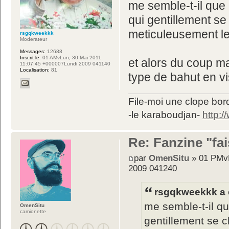
me semble-t-il que 
qui gentillement se
meticuleusement les
rsgqkweekkk
Moderateur
Messages:
12688
Inscrit le:
01 AMvLun, 30 Mai 2011
et alors du coup ma
11:07:45 +000007Lundi 2009 041140
Localisation:
81
type de bahut en v
File-moi une clope bord
-le karaboudjan-
http:
Re: Fanzine "fa
par
OmenSitu
» 01 PMvM
2009 041240
rsgqkweekkk a é
me semble-t-il qu
OmenSitu
camionette
gentillement se 