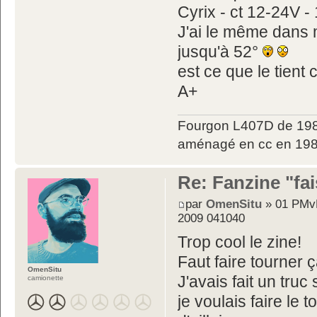
Cyrix - ct 12-24V -
J'ai le même dans mo
jusqu'à 52°
est ce que le tient
A+
Fourgon L407D de 198
aménagé en cc en 198
Re: Fanzine "fa
par
OmenSitu
» 01 PMvM
2009 041040
Trop cool le zine!
Faut faire tourner 
OmenSitu
J'avais fait un truc
camionette
je voulais faire le 