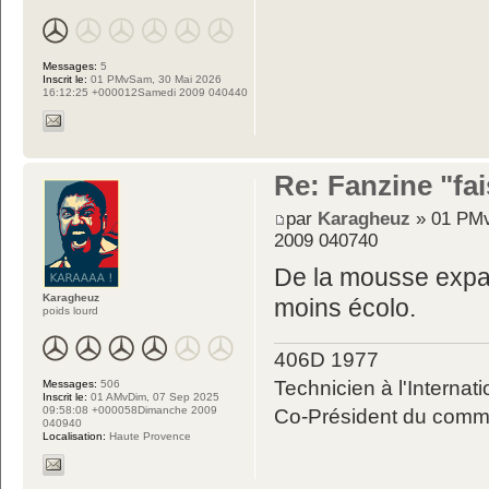
Messages:
5
Inscrit le:
01 PMvSam, 30 Mai 2026
16:12:25 +000012Samedi 2009 040440
Re: Fanzine "fa
par
Karagheuz
» 01 PMv
2009 040740
De la mousse expans
Karagheuz
moins écolo.
poids lourd
406D 1977
Technicien à l'Internati
Messages:
506
Inscrit le:
01 AMvDim, 07 Sep 2025
09:58:08 +000058Dimanche 2009
Co-Président du commit
040940
Localisation:
Haute Provence