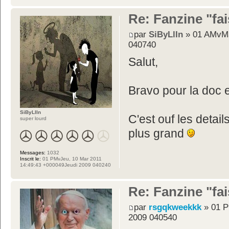
Re: Fanzine "fa
par
SiByLlIn
» 01 AMvMa
040740
Salut,
Bravo pour la doc et
SiByLlIn
C'est ouf les detai
super lourd
plus grand
Messages:
1032
Inscrit le:
01 PMvJeu, 10 Mar 2011
14:49:43 +000049Jeudi 2009 040240
Re: Fanzine "fa
par
rsgqkweekkk
» 01 P
2009 040540