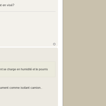
ut en visé?
nt se charge en humidité et te pourris
bsolument comme isolant camion..