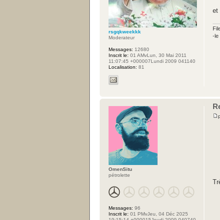
et
Fil
rsgqkweekkk
-l
Moderateur
Messages:
12680
Inscrit le:
01 AMvLun, 30 Mai 2011
11:07:45 +000007Lundi 2009 041140
Localisation:
81
Re
OmenSitu
pétrolette
Tr
Messages:
96
Inscrit le:
01 PMvJeu, 04 Déc 2025
19:15:14 +000015Jeudi 2009 040740