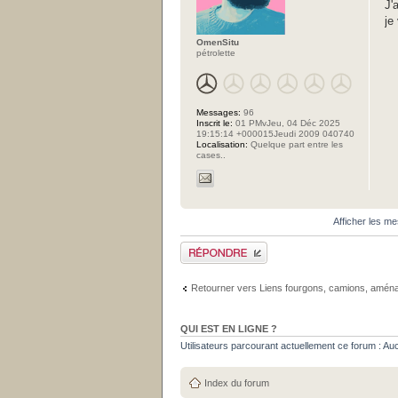
J'
je
OmenSitu
pétrolette
Messages:
96
Inscrit le:
01 PMvJeu, 04 Déc 2025
19:15:14 +000015Jeudi 2009 040740
Localisation:
Quelque part entre les
cases..
Afficher les m
Publier une réponse
Retourner vers Liens fourgons, camions, aména
QUI EST EN LIGNE ?
Utilisateurs parcourant actuellement ce forum : Aucun
Index du forum