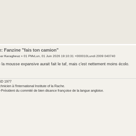
: Fanzine "fais ton camion"
par
Karagheuz
» 01 PMvLun, 01 Juin 2026 19:10:31 +000010Lundi 2009 040740
 la mousse expansive aurait fait le taf, mais c'est nettement moins écolo.
6D 1977
hnicien à l'International Institute of la Rache.
-Président du commité de bien disance françoise de la langue angloise.