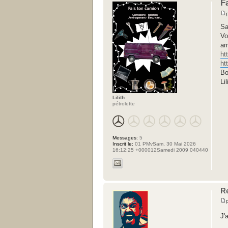
F
Sa
Vo
am
ht
ht
Bo
Lil
Lilith
pétrolette
Messages:
5
Inscrit le:
01 PMvSam, 30 Mai 2026
16:12:25 +000012Samedi 2009 040440
Re
J'