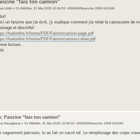
anzine "fais ton camion"
par
Lilith
» 01 AMvDim, 31 Mai 2026 10:04:51 +000004Dimanche 2009 041040
lut!
ici un fanzine que j'ai écrit, j'y explique comment j'ai refait la carrosserie de
énagé et électrifié!
tps://fuelonfire.fr/home/PDF/Faistoncamion-page.pdf
tps://fuelonfire.fr/home/PDF/Faistoncamion-cahier.pdf
nne lecture...
ith
: Fanzine "fais ton camion"
par
Karagheuz
» 01 AMvDim, 31 Mai 2026 10:09:33 +000009Dimanche 2009 041040
ai vaguement parcouru, tu as fait un sacré taf. Le remplissage des corps creu