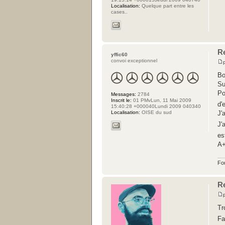
Localisation:
Quelque part entre les
cases..
Re
yffic60
convoi exceptionnel
Bo
Su
Po
Messages:
2784
Inscrit le:
01 PMvLun, 11 Mai 2009
d'
15:40:28 +000040Lundi 2009 040340
J'
Localisation:
OISE du sud
J'
es
A
Fo
Re
Tr
Fa