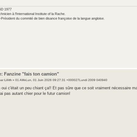
6D 1977
hnicien à l'International Institute of la Rache.
-Président du commité de bien disance françoise de la langue angloise.
: Fanzine "fais ton camion"
par
Lilith
» 01 AMvLun, 01 Juin 2026 09:27:31 +000027Lundi 2009 040940
 oui c'était un peu chiant ça!! Et pas sûre que ce soit vraiment nécessaire ma
rai pas autant chier pour le futur camion!