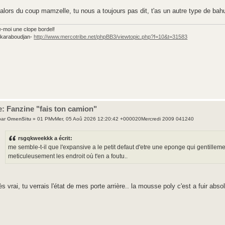
 alors du coup mamzelle, tu nous a toujours pas dit, t'as un autre type de bah
e-moi une clope bordel!
e karaboudjan-
http://www.mercotribe.net/phpBB3/viewtopic.php?f=10&t=31583
: Fanzine "fais ton camion"
par
OmenSitu
» 01 PMvMer, 05 Aoû 2026 12:20:42 +000020Mercredi 2009 041240
rsgqkweekkk a écrit:
me semble-t-il que l'expansive a le petit defaut d'etre une eponge qui gentilleme
meticuleusement les endroit où t'en a foutu..
ès vrai, tu verrais l'état de mes porte arrière.. la mousse poly c'est a fuir a