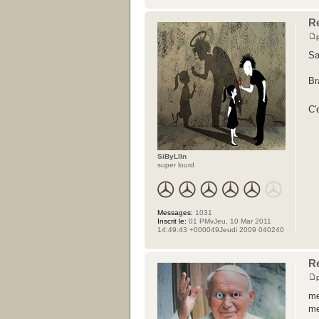
Re
Sa
Br
C'
SiByLlIn
super lourd
Messages:
1031
Inscrit le:
01 PMvJeu, 10 Mar 2011
14:49:43 +000049Jeudi 2009 040240
Re
me
me