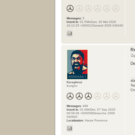
Messages:
5
Inscrit le:
01 PMvSam, 30 Mai 2026
16:12:25 +000012Samedi 2009 040440
Re
De
40
Karagheuz
Tec
fourgon
Co
Messages:
499
Inscrit le:
01 AMvDim, 07 Sep 2025
09:58:08 +000058Dimanche 2009
040940
Localisation:
Haute Provence