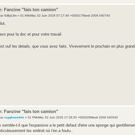
: Fanzine "fais ton camion"
par
SiByLlIn
» 01 AMvMar, 02 Juin 2026 07:17:46 +000017Mardi 2009 040740
lut,
avo pour la doc et pour votre travail.
est ouf les details, que vous avez faits. Vivevement le prochain en plus gran
: Fanzine "fais ton camion"
par
rsgqkweekkk
» 01 PMvMar, 02 Juin 2026 17:28:20 +000028Mardi 2009 040540
 semble-t-il que l'expansive a le petit defaut d'etre une eponge qui gentilleme
ticuleusement les endroit où t'en a foutu..