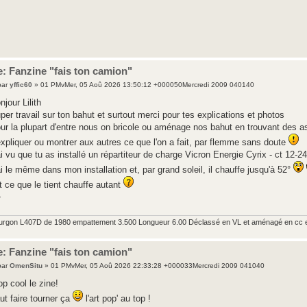
: Fanzine "fais ton camion"
par
yffic60
» 01 PMvMer, 05 Aoû 2026 13:50:12 +000050Mercredi 2009 040140
njour Lilith
per travail sur ton bahut et surtout merci pour tes explications et photos
ur la plupart d'entre nous on bricole ou aménage nos bahut en trouvant des 
expliquer ou montrer aux autres ce que l'on a fait, par flemme sans doute
ai vu que tu as installé un répartiteur de charge Vicron Energie Cyrix - ct 12-
ai le même dans mon installation et, par grand soleil, il chauffe jusqu'à 52°
t ce que le tient chauffe autant
+
urgon L407D de 1980 empattement 3.500 Longueur 6.00 Déclassé en VL et aménagé en cc 
: Fanzine "fais ton camion"
par
OmenSitu
» 01 PMvMer, 05 Aoû 2026 22:33:28 +000033Mercredi 2009 041040
op cool le zine!
ut faire tourner ça
l'art pop' au top !