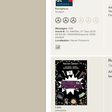
40
Karagheuz
Tec
fourgon
Co
Messages:
499
Inscrit le:
01 AMvDim, 07 Sep 2025
09:58:08 +000058Dimanche 2009
040940
Localisation:
Haute Provence
Re
Ah
fe
Lilith
pétrolette