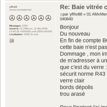
Re: Baie vitrée
yffic60
convoi exceptionnel
par
yffic60
» 01 AMvMer,
040840
Bonjour
Messages:
2784
Inscrit le:
01 PMvLun, 11 Mai 2009
15:40:28 +000040Lundi 2009 040340
Du nouveau
Localisation:
OISE du sud
En fin de compte
cette baie n'est pas
Dommage , mon inte
de m'adresser à un 
que c'est du verre :
sécurit norme R43 
verre clair
bords dépolis
trou arasé