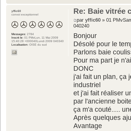
Re: Baie vitrée
yffic60
convoi exceptionnel
par
yffic60
» 01 PMvSam,
040240
Bonjour
Messages:
2784
Inscrit le:
01 PMvLun, 11 Mai 2009
15:40:28 +000040Lundi 2009 040340
Désolé pour le temp
Localisation:
OISE du sud
Parlons baie couli
Pour ma part je n'a
DONC
j'ai fait un plan, ça
industriel
et j'ai fait réalis
par l'ancienne boite
ça m'a couté..... u
Après quelques aju
Avantage