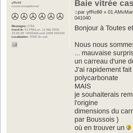
Baie vitrée c
yffic60
convoi exceptionnel
par
yffic60
» 01 AMvMar,
041040
Messages:
2784
Bonjour à Toutes e
Inscrit le:
01 PMvLun, 11 Mai 2009
15:40:28 +000040Lundi 2009 040340
Localisation:
OISE du sud
Nous nous sommes 
... mauvaise surpris
un carreau d'une d
J'ai rapidement fait
polycarbonate
MAIS
je souhaiterais re
l'origine
dimensions du carre
par Boussois )
où en trouver un