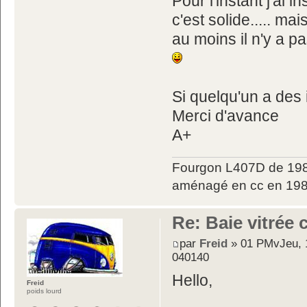
Pour l'instant j'ai
c'est solide..... mai
au moins il n'y a pa
Si quelqu'un a des 
Merci d'avance
A+
Fourgon L407D de 198
aménagé en cc en 198
Re: Baie vitrée
par
Freid
» 01 PMvJeu, 1
040140
Hello,
Freid
poids lourd