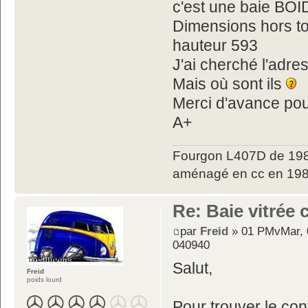
c'est une baie BO
Dimensions hors tou
hauteur 593
J'ai cherché l'ad
Mais où sont ils
Merci d'avance po
A+
Fourgon L407D de 198
aménagé en cc en 198
Re: Baie vitrée
par
Freid
» 01 PMvMar, 0
040940
Salut,
Freid
poids lourd
Pour trouver le co