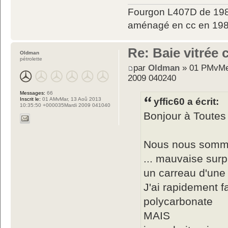
Fourgon L407D de 198
aménagé en cc en 198
Re: Baie vitrée
Oldman
pétrolette
par
Oldman
» 01 PMvMer
2009 040240
Messages:
66
Inscrit le:
01 AMvMar, 13 Aoû 2013
yffic60 a écrit:
10:35:50 +000035Mardi 2009 041040
Bonjour à Toutes
Nous nous sommes
... mauvaise surpr
un carreau d'une
J'ai rapidement fa
polycarbonate
MAIS