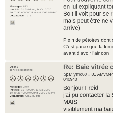
en lui expliquant t
Messages:
823
Inscrit le:
01 PMvSam, 24 Oct 2020
Soit il voit pour se 
20:03:55 +000003Samedi 2009 040840
Localisation:
76- 27
mais peut être ne ve
arrive)
Plein de pétoires dont 
C'est parce que la lumiè
avant d'avoir l'air con
Re: Baie vitrée
yffic60
convoi exceptionnel
par
yffic60
» 01 AMvMer,
040940
Bonjour Freid
Messages:
2784
Inscrit le:
01 PMvLun, 11 Mai 2009
15:40:28 +000040Lundi 2009 040340
j'ai pu contacter la
Localisation:
OISE du sud
MAIS
visiblement ma baie