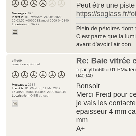
Peut être une piste
https://soglass.fr/f
Messages:
823
Inscrit le:
01 PMvSam, 24 Oct 2020
20:03:55 +000003Samedi 2009 040840
Localisation:
76- 27
Plein de pétoires dont 
C'est parce que la lumiè
avant d'avoir l'air con
Re: Baie vitrée
yffic60
convoi exceptionnel
par
yffic60
» 01 PMvJeu,
040940
Bonsoir
Messages:
2784
Inscrit le:
01 PMvLun, 11 Mai 2009
15:40:28 +000040Lundi 2009 040340
Merci Freid pour ce
Localisation:
OISE du sud
je vais les contacte
épaisseur 4 mm car
mm
A+