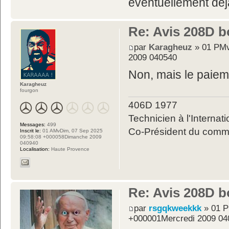
éventuellement dé
Re: Avis 208D b
par
Karagheuz
» 01 PMv
2009 040540
Non, mais le paiem
Karagheuz
fourgon
406D 1977
Technicien à l'Internati
Messages:
499
Co-Président du commit
Inscrit le:
01 AMvDim, 07 Sep 2025
09:58:08 +000058Dimanche 2009
040940
Localisation:
Haute Provence
Re: Avis 208D b
par
rsgqkweekkk
» 01 P
+000001Mercredi 2009 04