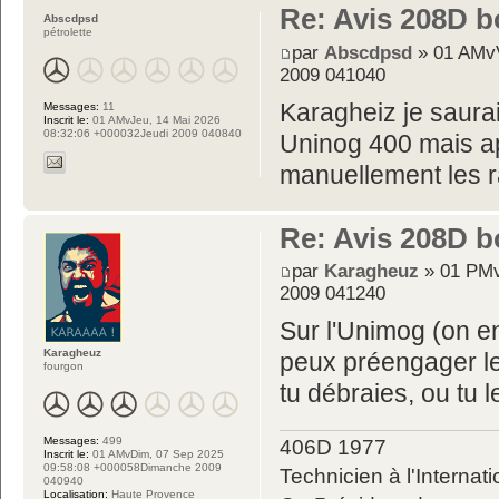
Re: Avis 208D b
Abscdpsd
pétrolette
par
Abscdpsd
» 01 AMvV
2009 041040
Karagheiz je saura
Messages:
11
Inscrit le:
01 AMvJeu, 14 Mai 2026
08:32:06 +000032Jeudi 2009 040840
Uninog 400 mais a
manuellement les r
Re: Avis 208D b
par
Karagheuz
» 01 PMv
2009 041240
Sur l'Unimog (on en
Karagheuz
peux préengager le
fourgon
tu débraies, ou tu 
Messages:
499
406D 1977
Inscrit le:
01 AMvDim, 07 Sep 2025
09:58:08 +000058Dimanche 2009
Technicien à l'Internati
040940
Localisation:
Haute Provence