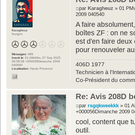
par
Karagheuz
» 01 PMv
2009 040540
A faire absolument,
Karagheuz
boîtes ZF : on ne s
fourgon
est d'en faire deux
pour renouveler aux
Messages:
499
Inscrit le:
01 AMvDim, 07 Sep 2025
09:58:08 +000058Dimanche 2009
406D 1977
040940
Localisation:
Haute Provence
Technicien à l'Internati
Co-Président du commit
Re: Avis 208D b
par
rsgqkweekkk
» 01 A
+000056Dimanche 2009 0
cool, content que t
outil.