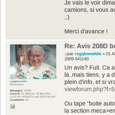
Je vais le voir dim
camions, si vous av
,:)
Merci d'avance !
Re: Avis 208D b
par
rsgqkweekkk
» 01 A
2009 041140
Un avis? Fuit. Ca a
là..mais tiens, y a 
plein d'info, et si 
rsgqkweekkk
Moderateur
viewforum.php?f=
Messages:
12682
Inscrit le:
01 AMvLun, 30 Mai 2011
11:07:45 +000007Lundi 2009 041140
Localisation:
81
Ou tape "boite aut
la section meca>e