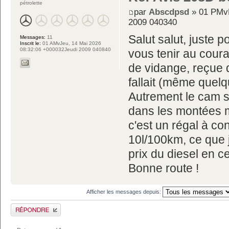
pétrolette
par
Abscdpsd
» 01 PMvM
2009 040340
Salut salut, juste 
Messages:
11
Inscrit le:
01 AMvJeu, 14 Mai 2026
08:32:06 +000032Jeudi 2009 040840
vous tenir au cou
de vidange, reçue d
fallait (même quelqu
Autrement le cam se
dans les montées ma
c'est un régal à co
10l/100km, ce que j
prix du diesel en 
Bonne route !
Afficher les messages depuis:
Publier une réponse