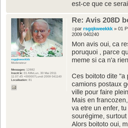
est-ce que ce serai
Re: Avis 208D b
par
rsgqkweekkk
» 01 P
2009 040240
Mon avis oui, ca re
poruquoi , parce q
meme si ca n'a rien
rsgqkweekkk
Moderateur
Messages:
12682
Inscrit le:
01 AMvLun, 30 Mai 2011
Ces boitoto dite "a
11:07:45 +000007Lundi 2009 041140
Localisation:
81
camions postaux g
ville pour faire ple
Mais en francozen, 
va etre un enfer, t
sourégime, surtout
Alors boitoto oui, 