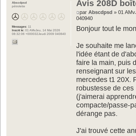
Avis 208D boî
Abscdpsd
pétrolette
par
Abscdpsd
» 01 AMvJ
040940
Messages:
11
Bonjour tout le mo
Inscrit le:
01 AMvJeu, 14 Mai 2026
08:32:06 +000032Jeudi 2009 040840
Je souhaite me lan
l'idée étant de d'a
faire la main, puis
renseignant sur les 
mercedes t1 20X. P
robustesse de ces m
(j'aimerai apprendr
compacte/passe-par
dérange pas.
J'ai trouvé cette 