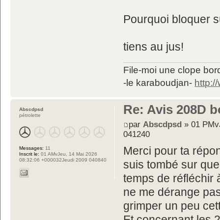
Pourquoi bloquer su
tiens au jus!
File-moi une clope bord
-le karaboudjan-
http:
Re: Avis 208D b
Abscdpsd
pétrolette
par
Abscdpsd
» 01 PMvJ
041240
Merci pour ta répon
Messages:
11
Inscrit le:
01 AMvJeu, 14 Mai 2026
08:32:06 +000032Jeudi 2009 040840
suis tombé sur quel
temps de réfléchir 
ne me dérange pas 
grimper un peu cett
Et concernant les 