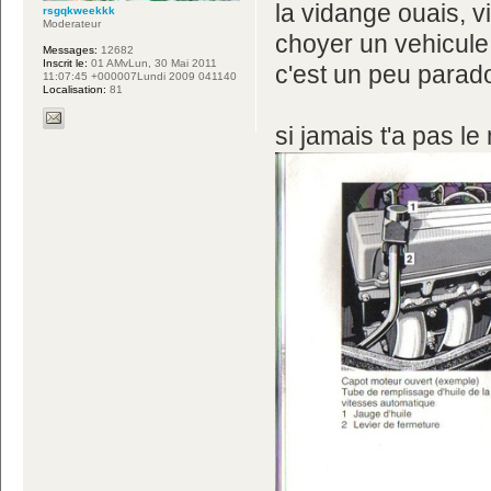
la vidange ouais, v
rsgqkweekkk
Moderateur
choyer un vehicule 
Messages:
12682
Inscrit le:
01 AMvLun, 30 Mai 2011
c'est un peu parado
11:07:45 +000007Lundi 2009 041140
Localisation:
81
si jamais t'a pas le