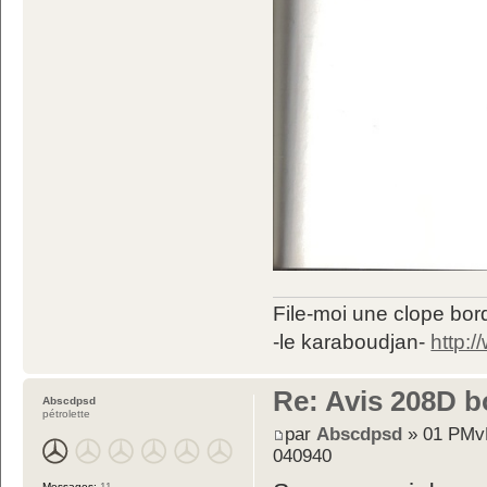
File-moi une clope bord
-le karaboudjan-
http:
Re: Avis 208D b
Abscdpsd
pétrolette
par
Abscdpsd
» 01 PMvL
040940
Messages:
11