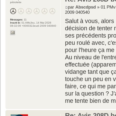
pétrolette
par
Abscdpsd
» 01 PMvS
2009 040540
Salut à vous, alors 
Messages:
11
Inscrit le:
01 AMvJeu, 14 Mai 2026
08:32:06 +000032Jeudi 2009 040840
décision de tenter
ses précédents prop
peu roulé avec, c'es
pour l'heure ça m
Au niveau de l'entre
effectuée (apparem
vidange tant que ça
touche un peu en 
faire, ce qui me pa
sur la question ? J'
me tente bien de m'
Re: Avis 208D b