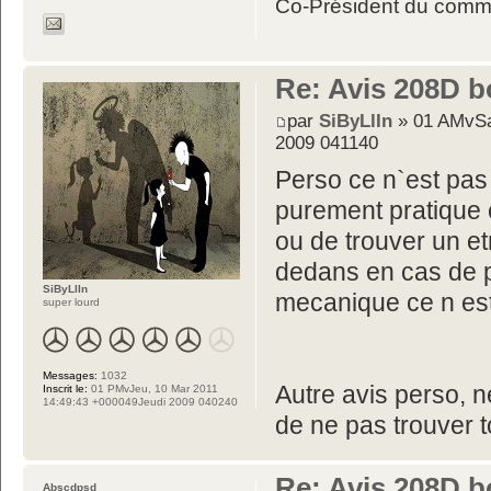
Co-Président du commit
Re: Avis 208D b
par
SiByLlIn
» 01 AMvSa
2009 041140
Perso ce n`est pas 
purement pratique 
ou de trouver un e
dedans en cas de 
SiByLlIn
mecanique ce n est
super lourd
Messages:
1032
Autre avis perso, ne
Inscrit le:
01 PMvJeu, 10 Mar 2011
14:49:43 +000049Jeudi 2009 040240
de ne pas trouver
Re: Avis 208D b
Abscdpsd