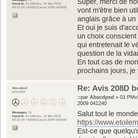
Super, merci de no
Inscrit le:
01 AMvJeu, 14 Mai 2026
08:32:06 +000032Jeudi 2009 040840
vont m'être bien uti
anglais grâce à un 
Et oui je suis d'ac
un choix conscient
qui entretenait le 
question de la vida
En tout cas de mon
prochains jours, je
Re: Avis 208D b
Abscdpsd
pétrolette
par
Abscdpsd
» 01 PMvM
2009 041240
Salut tout le monde,
Messages:
11
Inscrit le:
01 AMvJeu, 14 Mai 2026
08:32:06 +000032Jeudi 2009 040840
https://www.etoilem
Est-ce que quelqu'un