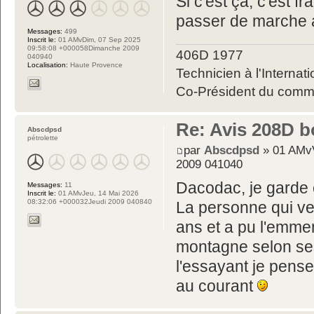
Si c'est ça, c'est
passer de marche a
Messages:
499
Inscrit le:
01 AMvDim, 07 Sep 2025
09:58:08 +000058Dimanche 2009
406D 1977
040940
Localisation:
Haute Provence
Technicien à l'Internati
Co-Président du commit
Re: Avis 208D b
Abscdpsd
pétrolette
par
Abscdpsd
» 01 AMvV
2009 041040
Dacodac, je garde 
Messages:
11
Inscrit le:
01 AMvJeu, 14 Mai 2026
08:32:06 +000032Jeudi 2009 040840
La personne qui ve
ans et a pu l'emme
montagne selon ses
l'essayant je pense.
au courant