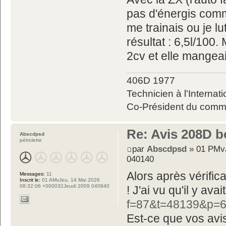
pas d'énergis comme
me trainais ou je l
résultat : 6,5l/100
2cv et elle mangea
406D 1977
Technicien à l'Internati
Co-Président du commit
Re: Avis 208D b
Abscdpsd
pétrolette
par
Abscdpsd
» 01 PMvJ
040140
Alors après vérific
Messages:
11
Inscrit le:
01 AMvJeu, 14 Mai 2026
08:32:06 +000032Jeudi 2009 040840
! J'ai vu qu'il y ava
f=87&t=48139&p=6
Est-ce que vos avi