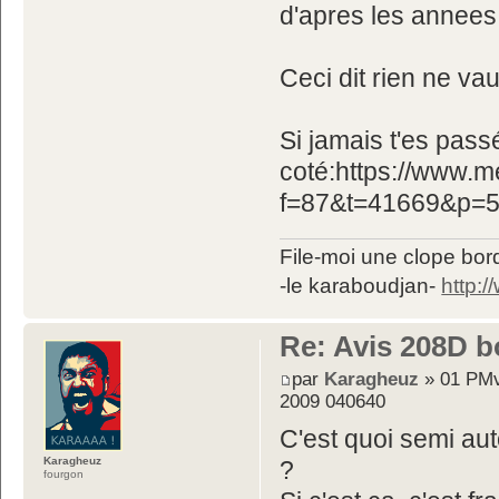
d'apres les annees 
Ceci dit rien ne va
Si jamais t'es pass
coté:https://www.m
f=87&t=41669&p=5
File-moi une clope bord
-le karaboudjan-
http:
Re: Avis 208D b
par
Karagheuz
» 01 PMv
2009 040640
C'est quoi semi a
Karagheuz
?
fourgon