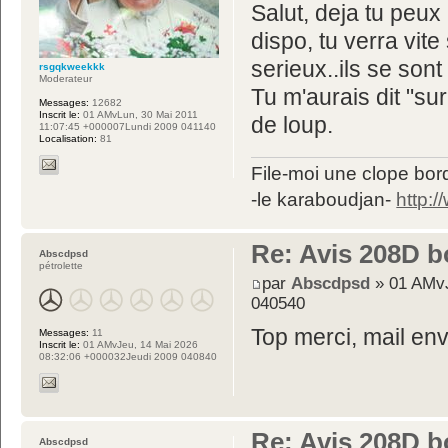
Salut, deja tu peux
dispo, tu verra vite 
serieux..ils se son
rsgqkweekkk
Moderateur
Tu m'aurais dit "sur 
Messages:
12682
Inscrit le:
01 AMvLun, 30 Mai 2011
de loup.
11:07:45 +000007Lundi 2009 041140
Localisation:
81
File-moi une clope bord
-le karaboudjan-
http:
Re: Avis 208D b
Abscdpsd
pétrolette
par
Abscdpsd
» 01 AMvJ
040540
Top merci, mail env
Messages:
11
Inscrit le:
01 AMvJeu, 14 Mai 2026
08:32:06 +000032Jeudi 2009 040840
Re: Avis 208D b
Abscdpsd