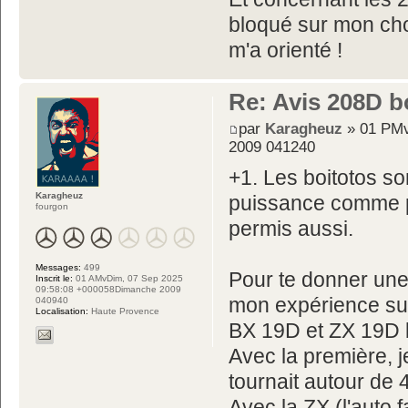
bloqué sur mon choi
m'a orienté !
Re: Avis 208D b
par
Karagheuz
» 01 PMv
2009 041240
+1. Les boitotos so
Karagheuz
puissance comme 
fourgon
permis aussi.
Messages:
499
Pour te donner une 
Inscrit le:
01 AMvDim, 07 Sep 2025
09:58:08 +000058Dimanche 2009
mon expérience sur
040940
Localisation:
Haute Provence
BX 19D et ZX 19D b
Avec la première, 
tournait autour de 
Avec la ZX (l'auto 