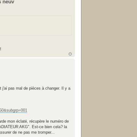
s neuv
!
 j'ai pas mal de pièces à changer. Il y a
50&subgrp=001
garde mon éclaté, récupère le numéro de
, RADIATEUR AKG". Est-ce bien cela? la
assurer de ne pas me tromper...