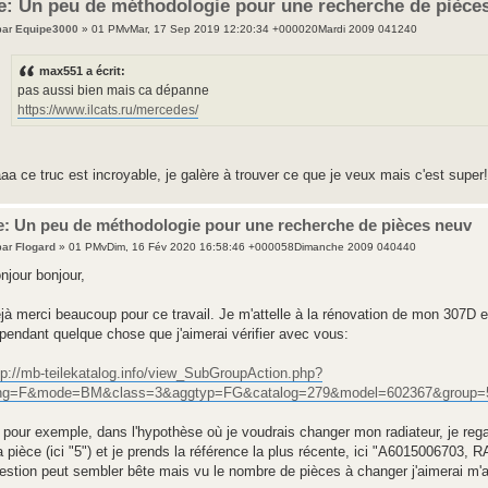
e: Un peu de méthodologie pour une recherche de pièce
par
Equipe3000
» 01 PMvMar, 17 Sep 2019 12:20:34 +000020Mardi 2009 041240
max551 a écrit:
pas aussi bien mais ca dépanne
https://www.ilcats.ru/mercedes/
aa ce truc est incroyable, je galère à trouver ce que je veux mais c'est super!
e: Un peu de méthodologie pour une recherche de pièces neuv
par
Flogard
» 01 PMvDim, 16 Fév 2020 16:58:46 +000058Dimanche 2009 040440
njour bonjour,
jà merci beaucoup pour ce travail. Je m'attelle à la rénovation de mon 307D et
pendant quelque chose que j'aimerai vérifier avec vous:
tp://mb-teilekatalog.info/view_SubGroupAction.php?
ng=F&mode=BM&class=3&aggtyp=FG&catalog=279&model=602367&group=
i pour exemple, dans l'hypothèse où je voudrais changer mon radiateur, je re
 pièce (ici "5") et je prends la référence la plus récente, ici "A6015006703
estion peut sembler bête mais vu le nombre de pièces à changer j'aimerai m'