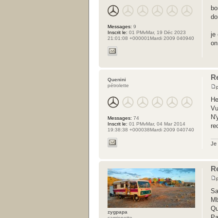
bo
do
Messages:
9
Inscrit le:
01 PMvMar, 19 Déc 2023
je
21:01:08 +000001Mardi 2009 040940
on
R
Quenini
pétrolette
He
Vu
N'
Messages:
74
Inscrit le:
01 PMvMar, 04 Mar 2014
re
19:38:38 +000038Mardi 2009 040740
Je 
R
Sa
Mb
Qu
zygpapa
Pa
camionette