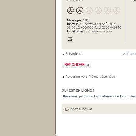
Messages:
184
Inscrit le:
01 AMvMar, 09 Aoû 2016
08:09:12 +000009Mardi 2009 040840
Localisation:
Soussans (médoc)
Précédent
Afficher
Publier une réponse
Retourner vers Pièces détachées
QUI EST EN LIGNE ?
Utilisateurs parcourant actuellement ce forum : Aucun
Index du forum