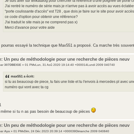
Je suis aller sur teilkatalog pour chercher la référence d'une poignée de porte
J'ai rentré le numéro de série mais je n'arrive pas à avoir accès au vues éclatées.
"porte coulissante d'accès" est T28 , que dois je faire sur le site pour avoir acc
ce code d'option pour obtenir une référence?
J'ai traduit le site mais je ne comprend pas x)
Merci d'avance pour votre aide
 pourras essayé la technique que Max551 a proposé. Ca marche très souven
e: Un peu de méthodologie pour une recherche de pièces neuv
par
307DBEIGE
» 01 PMvLun, 31 Aoû 2020 19:14:40 +000014Lundi 2009 040740
max551 a écrit:
si tu as beaucoup de piece, tu fais une liste et tu l'envois à mercedes pl avec 
numéro qui vont avec ta cg
1
 même si tu n as pas besoin de beaucoup de pièces
e: Un peu de méthodologie pour une recherche de pièces neuv
par
Aya
» 01 PMvDim, 24 Déc 2023 20:39:14 +000039Dimanche 2009 040840