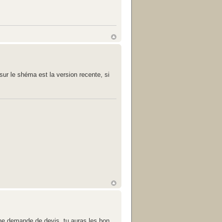
sur le shéma est la version recente, si
 une demande de devis. tu auras les bon