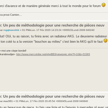
rci d'avance et de manière générale merci à tout le monde pour le forum
ca prout Camion....
e: Un peu de méthodologie pour une recherche de pièces neuv
par
rsgqkweekkk
» 01 PMvLun, 17 Fév 2020 14:23:24 +000023Lundi 2009 040240
lut! OUi, tu as raison, tu finira avec un radiateur AKG. Le deuxieme radiateur 
 ton coté tu a la version "bouchon au milieu" c'est bien le AKG qu'il te faut
e-moi une clope bordel!
e karaboudjan-
http://www.mercotribe.net/phpBB3/viewtopic.php?f=10&t=31583
e: Un peu de méthodologie pour une recherche de pièces neuv
par
max551
» 01 PMvLun, 17 Fév 2020 20:45:54 +000045Lundi 2009 040840
 tu as beaucoup de piece, tu fais une liste et tu l'envois à mercedes pl avec