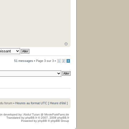
51 messages •
Page
3
sur
3
•
1
2
3
 du forum
• Heures au format UTC [ Heure d’été ]
in developed by:
Abdul Turan
@
MovieParkFans.de
Translated by
phpBB.fr
© 2007, 2008
phpBB.fr
Powered by
phpBB
© phpBB Group