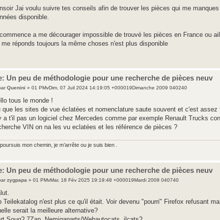
nsoir Jai voulu suivre tes conseils afin de trouver les pièces qui me manqu
nnées disponible.
 commence a me décourager impossible de trouvé les pièces en France ou ail
 me réponds toujours la même choses n'est plus disponible
e: Un peu de méthodologie pour une recherche de pièces neuv
par
Quenini
» 01 PMvDim, 07 Juil 2024 14:19:05 +000019Dimanche 2009 040240
llo tous le monde !
 que les sites de vue éclatées et nomenclature saute souvent et c'est assez 
y a t'il pas un logiciel chez Mercedes comme par exemple Renault Trucks consu
cherche VIN on na les vu eclatées et les référence de pièces ?
poursuis mon chemin, je m’arrête ou je suis bien .
e: Un peu de méthodologie pour une recherche de pièces neuv
par
zygpapa
» 01 PMvMar, 18 Fév 2025 19:19:48 +000019Mardi 2009 040740
lut.
 Teilekatalog n'est plus ce qu'il était. Voir devenu "pourri" Firefox refusant 
elle serait la meilleure alternative?
rt Souq? 7Zap, Nemigaparts/Webautocats, ilcats?