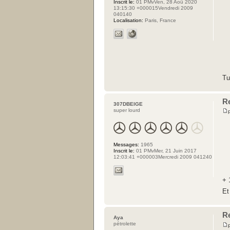
Inscrit le:
01 PMvVen, 28 Aoû 2020
13:15:30 +000015Vendredi 2009
040140
Localisation:
Paris, France
Tu
R
307DBEIGE
super lourd
Messages:
1965
Inscrit le:
01 PMvMer, 21 Juin 2017
12:03:41 +000003Mercredi 2009 041240
+ 
Et
R
Aya
pétrolette