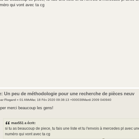
méro qui vont avec ta cg
e: Un peu de méthodologie pour une recherche de pièces neuv
par
Flogard
» 01 AMvMar, 18 Fév 2020 09:38:13 +000038Mardi 2009 040940
per merci beaucoup les gens!
max551 a écrit:
si tu as beaucoup de piece, tu fais une liste et tu l'envois à mercedes pl avec 
numéro qui vont avec ta cg