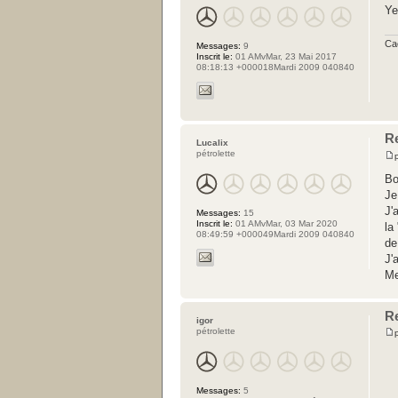
Ye
Ca
Messages:
9
Inscrit le:
01 AMvMar, 23 Mai 2017
08:18:13 +000018Mardi 2009 040840
R
Lucalix
pétrolette
Bo
Je
J'
Messages:
15
Inscrit le:
01 AMvMar, 03 Mar 2020
la
08:49:59 +000049Mardi 2009 040840
de
J'
Me
R
igor
pétrolette
Messages:
5