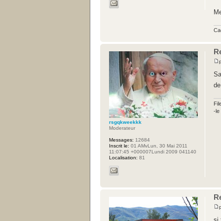
Me
Ca
R
Sa
de
Fil
-l
rsgqkweekkk
Moderateur
Messages:
12684
Inscrit le:
01 AMvLun, 30 Mai 2011
11:07:45 +000007Lundi 2009 041140
Localisation:
81
R
si