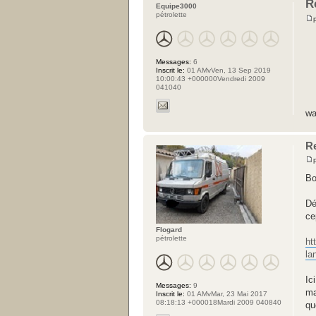
R
Equipe3000
pétrolette
Messages:
6
Inscrit le:
01 AMvVen, 13 Sep 2019
10:00:43 +000000Vendredi 2009
041040
wa
R
Bo
Dé
ce
Flogard
pétrolette
ht
la
Ic
Messages:
9
ma
Inscrit le:
01 AMvMar, 23 Mai 2017
08:18:13 +000018Mardi 2009 040840
qu