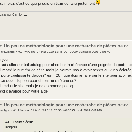
s, merci, c'est ce que je suis en train de faire justement
ca prout Camion....
e: Un peu de méthodologie pour une recherche de pièces neuv
par
Lucalix
» 01 PMvSam, 07 Mar 2020 18:48:00 +000048Samedi 2009 040640
njour
 suis aller sur teilkatalog pour chercher la référence d'une poignée de porte 
ai rentré le numéro de série mais je n'arrive pas à avoir accès au vues éclatées
 "porte coulissante d'accès" est T28 , que dois je faire sur le site pour avoir 
 ce code d'option pour obtenir une référence?
ai traduit le site mais je ne comprend pas x)
rci d'avance pour votre aide
e: Un peu de méthodologie pour une recherche de pièces neuv
par
igor
» 01 PMvLun, 31 Aoû 2020 12:35:35 +000035Lundi 2009 041240
Lucalix a écrit:
Bonjour