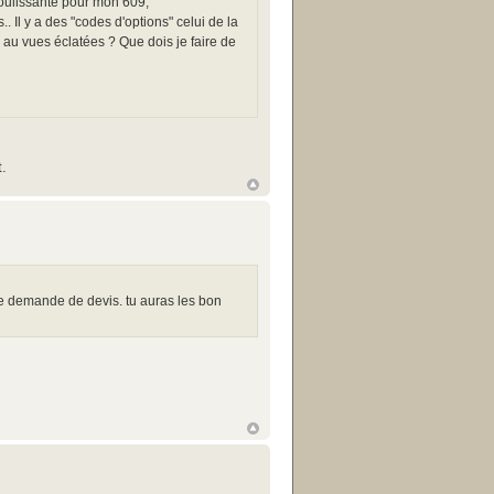
 coulissante pour mon 609,
. Il y a des "codes d'options" celui de la
ès au vues éclatées ? Que dois je faire de
t.
une demande de devis. tu auras les bon