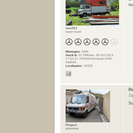
nu
max551
super lourd
Messages:
1685
Inscrit le:
01 PMvVen, 04 Oct 2013
17:02:21 +000002Vendredi 2009
040540
Localisation:
16320
R
Su
Flogard
pétrolette