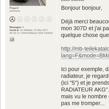
Bonjour bonjour,
Flogard
pétrolette
Déjà merci beaucoup
mon 307D et j'ai p
Messages:
9
Inscrit le:
01 AMvMar, 23 Mai 2017
08:18:13 +000018Mardi 2009 040840
quelque chose que j
http://mb-teilekat
lang=F&mode=BM&
Ici pour exemple, 
radiateur, je rega
(ici "5") et je pren
RADIATEUR AKG". E
mais vu le nombre 
pas me tromper...