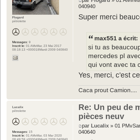
par
Flogard
» 01 AMvMar
040940
Super merci beauc
Flogard
pétrolette
max551 a écrit:
Messages:
9
si tu as beaucoup 
Inscrit le:
01 AMvMar, 23 Mai 2017
08:18:13 +000018Mardi 2009 040840
mercedes pl avec
qui vont avec ta 
Yes, merci, c'est c
Caca prout Camion....
Re: Un peu de 
Lucalix
pétrolette
pièces neuv
par
Lucalix
» 01 PMvSam
040640
Messages:
15
Inscrit le:
01 AMvMar, 03 Mar 2020
08:49:59 +000049Mardi 2009 040840