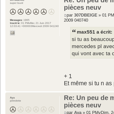
Re: Un peu de 
super lourd
pièces neuv
par
307DBEIGE
» 01 PM
2009 040740
Messages:
1965
Inscrit le:
01 PMvMer, 21 Juin 2017
12:03:41 +000003Mercredi 2009 041240
max551 a écrit:
si tu as beaucoup 
mercedes pl avec
qui vont avec ta 
+ 1
Et même si tu n a
Re: Un peu de 
Aya
pétrolette
pièces neuv
par
Aya
» 01 PMvDim, 2