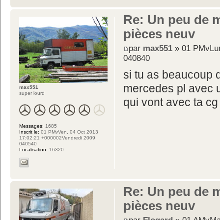
Re: Un peu de 
pièces neuv
par
max551
» 01 PMvLun
040840
si tu as beaucoup de
mercedes pl avec 
max551
super lourd
qui vont avec ta cg
Messages:
1685
Inscrit le:
01 PMvVen, 04 Oct 2013
17:02:21 +000002Vendredi 2009
040540
Localisation:
16320
Re: Un peu de 
pièces neuv