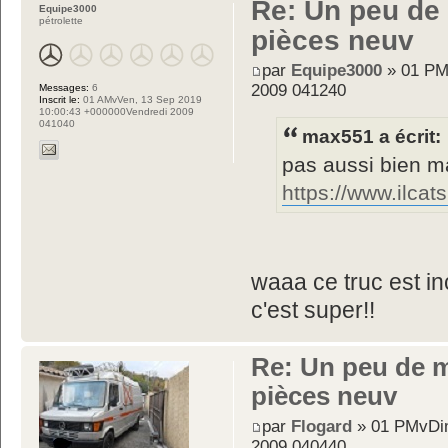
Re: Un peu de
Equipe3000
pétrolette
pièces neuv
par
Equipe3000
» 01 PM
2009 041240
Messages:
6
Inscrit le:
01 AMvVen, 13 Sep 2019
10:00:43 +000000Vendredi 2009
041040
max551 a écrit:
pas aussi bien m
https://www.ilcat
waaa ce truc est in
c'est super!!
Re: Un peu de 
pièces neuv
par
Flogard
» 01 PMvDim
2009 040440