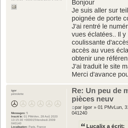
Bonjour
Je suis aller sur t
poignée de porte c
J'ai rentré le numé
vues éclatées.. Il y
coulissante d'accès"
accès au vues écla
obtenir une référe
J'ai traduit le site
Merci d'avance pou
Re: Un peu de 
igor
pétrolette
pièces neuv
par
igor
» 01 PMvLun, 3
041240
Messages:
5
Inscrit le:
01 PMvVen, 28 Aoû 2020
13:15:30 +000015Vendredi 2009
040140
Lucalix a écrit:
Localisation:
Paris, France