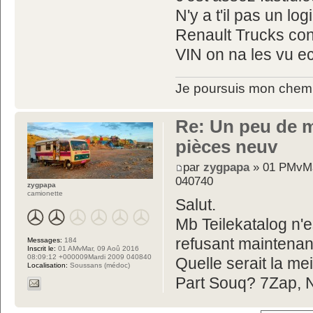
N'y a t'il pas un 
Renault Trucks cons
VIN on na les vu ec
Je poursuis mon chemin,
Re: Un peu de 
pièces neuv
par
zygpapa
» 01 PMvMa
040740
zygpapa
camionette
Salut.
Mb Teilekatalog n'es
refusant maintenan
Messages:
184
Inscrit le:
01 AMvMar, 09 Aoû 2016
08:09:12 +000009Mardi 2009 040840
Quelle serait la mei
Localisation:
Soussans (médoc)
Part Souq? 7Zap, 