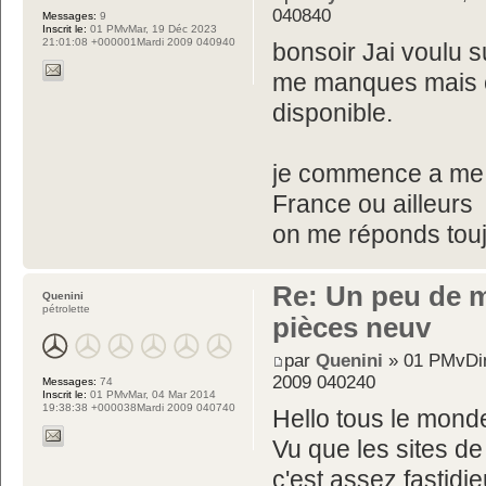
040840
Messages:
9
Inscrit le:
01 PMvMar, 19 Déc 2023
21:01:08 +000001Mardi 2009 040940
bonsoir Jai voulu s
me manques mais 
disponible.
je commence a me 
France ou ailleurs
on me réponds touj
Re: Un peu de 
Quenini
pétrolette
pièces neuv
par
Quenini
» 01 PMvDim
2009 040240
Messages:
74
Inscrit le:
01 PMvMar, 04 Mar 2014
19:38:38 +000038Mardi 2009 040740
Hello tous le monde
Vu que les sites d
c'est assez fastid