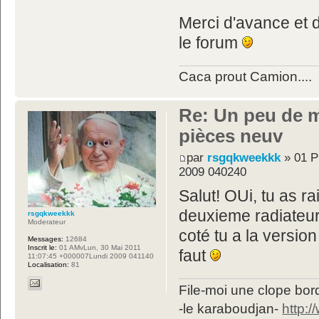
Merci d'avance et 
le forum
Caca prout Camion....
Re: Un peu de 
pièces neuv
par
rsgqkweekkk
» 01 P
2009 040240
Salut! OUi, tu as r
deuxieme radiateur 
rsgqkweekkk
Moderateur
coté tu a la version
Messages:
12684
Inscrit le:
01 AMvLun, 30 Mai 2011
faut
11:07:45 +000007Lundi 2009 041140
Localisation:
81
File-moi une clope bord
-le karaboudjan-
http: