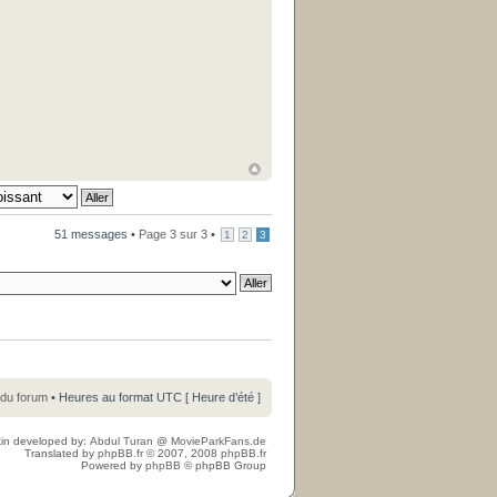
51 messages •
Page
3
sur
3
•
1
2
3
 du forum
• Heures au format UTC [ Heure d’été ]
in developed by:
Abdul Turan
@
MovieParkFans.de
Translated by
phpBB.fr
© 2007, 2008
phpBB.fr
Powered by
phpBB
© phpBB Group