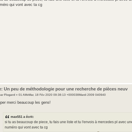
méro qui vont avec ta cg
e: Un peu de méthodologie pour une recherche de pièces neuv
par
Flogard
» 01 AMvMar, 18 Fév 2020 09:38:13 +000038Mardi 2009 040940
per merci beaucoup les gens!
max551 a écrit:
si tu as beaucoup de piece, tu fais une liste et tu l'envois à mercedes pl avec 
numéro qui vont avec ta cg