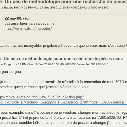
e: Un peu de méthodologie pour une recherche de pièce
par
Equipe3000
» 01 PMvMar, 17 Sep 2019 12:20:34 +000020Mardi 2009 041240
max551 a écrit:
pas aussi bien mais ca dépanne
https://www.ilcats.ru/mercedes/
aa ce truc est incroyable, je galère à trouver ce que je veux mais c'est super!
e: Un peu de méthodologie pour une recherche de pièces neuv
par
Flogard
» 01 PMvDim, 16 Fév 2020 16:58:46 +000058Dimanche 2009 040440
njour bonjour,
jà merci beaucoup pour ce travail. Je m'attelle à la rénovation de mon 307D et
pendant quelque chose que j'aimerai vérifier avec vous:
tp://mb-teilekatalog.info/view_SubGroupAction.php?
ng=F&mode=BM&class=3&aggtyp=FG&catalog=279&model=602367&group=
i pour exemple, dans l'hypothèse où je voudrais changer mon radiateur, je re
 pièce (ici "5") et je prends la référence la plus récente, ici "A6015006703
estion peut sembler bête mais vu le nombre de pièces à changer j'aimerai m'