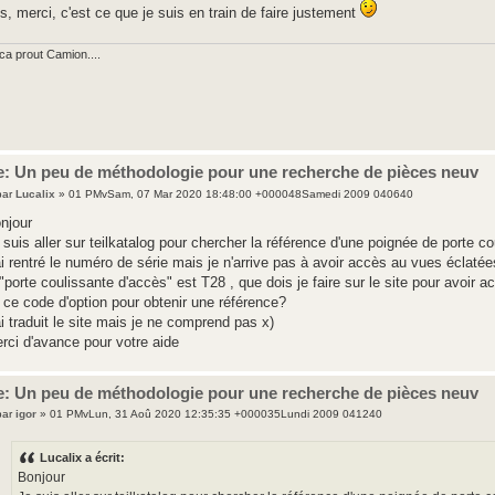
s, merci, c'est ce que je suis en train de faire justement
ca prout Camion....
e: Un peu de méthodologie pour une recherche de pièces neuv
par
Lucalix
» 01 PMvSam, 07 Mar 2020 18:48:00 +000048Samedi 2009 040640
njour
 suis aller sur teilkatalog pour chercher la référence d'une poignée de porte 
ai rentré le numéro de série mais je n'arrive pas à avoir accès au vues éclatées
 "porte coulissante d'accès" est T28 , que dois je faire sur le site pour avoir 
 ce code d'option pour obtenir une référence?
ai traduit le site mais je ne comprend pas x)
rci d'avance pour votre aide
e: Un peu de méthodologie pour une recherche de pièces neuv
par
igor
» 01 PMvLun, 31 Aoû 2020 12:35:35 +000035Lundi 2009 041240
Lucalix a écrit:
Bonjour