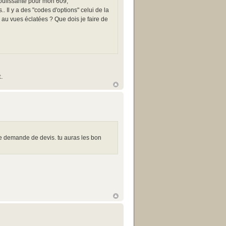
 coulissante pour mon 609,
. Il y a des "codes d'options" celui de la
ès au vues éclatées ? Que dois je faire de
t.
une demande de devis. tu auras les bon