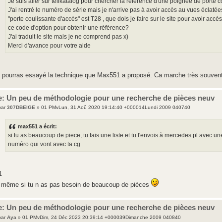
Je suis aller sur teilkatalog pour chercher la référence d'une poignée de porte
J'ai rentré le numéro de série mais je n'arrive pas à avoir accès au vues éclatées.
"porte coulissante d'accès" est T28 , que dois je faire sur le site pour avoir acc
ce code d'option pour obtenir une référence?
J'ai traduit le site mais je ne comprend pas x)
Merci d'avance pour votre aide
 pourras essayé la technique que Max551 a proposé. Ca marche très souven
e: Un peu de méthodologie pour une recherche de pièces neuv
par
307DBEIGE
» 01 PMvLun, 31 Aoû 2020 19:14:40 +000014Lundi 2009 040740
max551 a écrit:
si tu as beaucoup de piece, tu fais une liste et tu l'envois à mercedes pl avec 
numéro qui vont avec ta cg
1
 même si tu n as pas besoin de beaucoup de pièces
e: Un peu de méthodologie pour une recherche de pièces neuv
par
Aya
» 01 PMvDim, 24 Déc 2023 20:39:14 +000039Dimanche 2009 040840