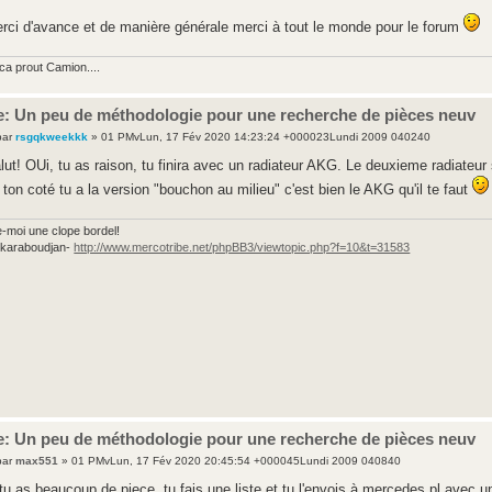
rci d'avance et de manière générale merci à tout le monde pour le forum
ca prout Camion....
e: Un peu de méthodologie pour une recherche de pièces neuv
par
rsgqkweekkk
» 01 PMvLun, 17 Fév 2020 14:23:24 +000023Lundi 2009 040240
lut! OUi, tu as raison, tu finira avec un radiateur AKG. Le deuxieme radiateur 
 ton coté tu a la version "bouchon au milieu" c'est bien le AKG qu'il te faut
e-moi une clope bordel!
e karaboudjan-
http://www.mercotribe.net/phpBB3/viewtopic.php?f=10&t=31583
e: Un peu de méthodologie pour une recherche de pièces neuv
par
max551
» 01 PMvLun, 17 Fév 2020 20:45:54 +000045Lundi 2009 040840
 tu as beaucoup de piece, tu fais une liste et tu l'envois à mercedes pl avec