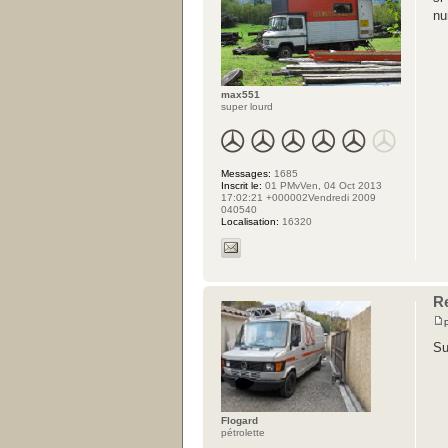
nu
max551
super lourd
Messages:
1685
Inscrit le:
01 PMvVen, 04 Oct 2013
17:02:21 +000002Vendredi 2009
040540
Localisation:
16320
R
Su
Flogard
pétrolette