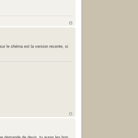
sur le shéma est la version recente, si
 une demande de devis. tu auras les bon