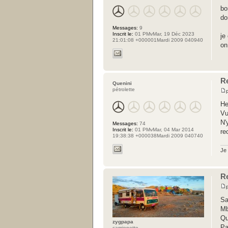
bo
do
Messages:
9
Inscrit le:
01 PMvMar, 19 Déc 2023
je
21:01:08 +000001Mardi 2009 040940
on
R
Quenini
pétrolette
He
Vu
N'
Messages:
74
Inscrit le:
01 PMvMar, 04 Mar 2014
re
19:38:38 +000038Mardi 2009 040740
Je 
R
Sa
Mb
Qu
zygpapa
Pa
camionette