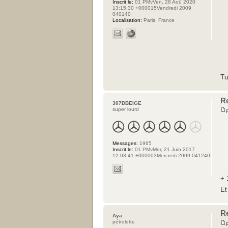
Inscrit le:
01 PMvVen, 28 Aoû 2020
13:15:30 +000015Vendredi 2009
040140
Localisation:
Paris, France
Tu
R
307DBEIGE
super lourd
Messages:
1965
Inscrit le:
01 PMvMer, 21 Juin 2017
12:03:41 +000003Mercredi 2009 041240
+ 
Et
R
Aya
pétrolette