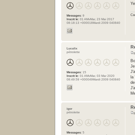
Ye
Ca
Messages:
9
Inscrit le:
01 AMvMar, 23 Mai 2017
08:18:13 +000018Mardi 2009 040840
R
Lucalix
pétrolette
Bo
Je
J'
Messages:
15
Inscrit le:
01 AMvMar, 03 Mar 2020
la
08:49:59 +000049Mardi 2009 040840
de
J'
Me
R
igor
pétrolette
Messages:
5