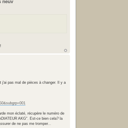
s neuv
!
 j'ai pas mal de pièces à changer. Il y a
50&subgrp=001
garde mon éclaté, récupère le numéro de
, RADIATEUR AKG". Est-ce bien cela? la
assurer de ne pas me tromper...