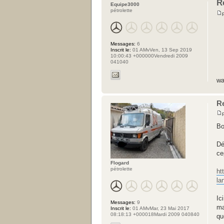
R
Equipe3000
pétrolette
Messages:
6
Inscrit le:
01 AMvVen, 13 Sep 2019
10:00:43 +000000Vendredi 2009
041040
wa
R
Bo
Dé
ce
Flogard
pétrolette
ht
la
Ic
Messages:
9
ma
Inscrit le:
01 AMvMar, 23 Mai 2017
08:18:13 +000018Mardi 2009 040840
qu