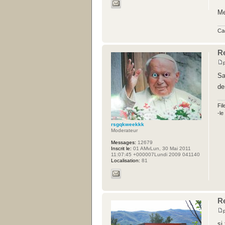
Me
Ca
R
Sa
de
Fil
-l
rsgqkweekkk
Moderateur
Messages:
12679
Inscrit le:
01 AMvLun, 30 Mai 2011
11:07:45 +000007Lundi 2009 041140
Localisation:
81
R
si