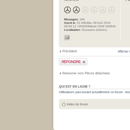
Messages:
184
Inscrit le:
01 AMvMar, 09 Aoû 2016
08:09:12 +000009Mardi 2009 040840
Localisation:
Soussans (médoc)
Précédent
Afficher
Publier une réponse
Retourner vers Pièces détachées
QUI EST EN LIGNE ?
Utilisateurs parcourant actuellement ce forum : Aucun
Index du forum