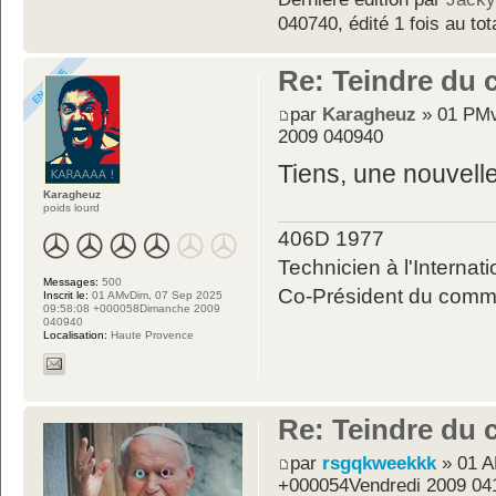
040740, édité 1 fois au tot
Re: Teindre du c
par
Karagheuz
» 01 PMv
2009 040940
Tiens, une nouvelle
Karagheuz
poids lourd
406D 1977
Technicien à l'Internati
Messages:
500
Co-Président du commit
Inscrit le:
01 AMvDim, 07 Sep 2025
09:58:08 +000058Dimanche 2009
040940
Localisation:
Haute Provence
Re: Teindre du c
par
rsgqkweekkk
» 01 A
+000054Vendredi 2009 04