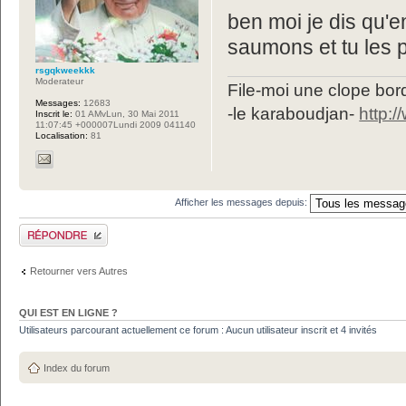
ben moi je dis qu'
saumons et tu les pe
rsgqkweekkk
Moderateur
File-moi une clope bord
Messages:
12683
-le karaboudjan-
http:
Inscrit le:
01 AMvLun, 30 Mai 2011
11:07:45 +000007Lundi 2009 041140
Localisation:
81
Afficher les messages depuis:
Publier une réponse
Retourner vers Autres
QUI EST EN LIGNE ?
Utilisateurs parcourant actuellement ce forum : Aucun utilisateur inscrit et 4 invités
Index du forum