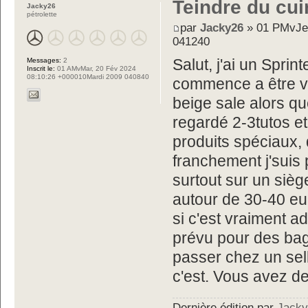
Teindre du cui
Jacky26
pétrolette
par
Jacky26
» 01 PMvJeu
041240
Messages:
2
Salut, j'ai un Sprin
Inscrit le:
01 AMvMar, 20 Fév 2024
08:10:26 +000010Mardi 2009 040840
commence a être vr
beige sale alors que
regardé 2-3tutos et
produits spéciaux, 
franchement j'suis
surtout sur un siège
autour de 30-40 eur
si c'est vraiment ada
prévu pour des bagn
passer chez un sell
c'est. Vous avez d
Dernière édition par
Jack