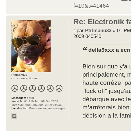
f=10&t=41464
Re: Electronik f
par
Ptitmanu33
» 01 PM
2009 040540
delta9xxx a écri
Bien sur que y'a 
principalement, m
Ptitmanu33
convoi exceptionnel
haute corrèze, pa
"fuck off" jusqu'
débarque avec le
Messages:
5598
Inscrit le:
01 PMvJeu, 09 Oct 2008
16:56:30 +000056Jeudi 2009 040440
m’arrêterais bien
Localisation:
Bordeaux,region auvergne
décision a la fami