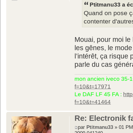
Ptitmanu33 a écr
Quand on pose çà
contenter d'autre
Mouai, pour moi le
les gênes, le mode
l’intérêt, ça risque
parle du cas généra
mon ancien iveco 35-1
f=10&t=17971
Le DAF LF 45 FA :
htt
f=10&t=41464
Re: Electronik f
par
Ptitmanu33
» 01 PM
2009 041240