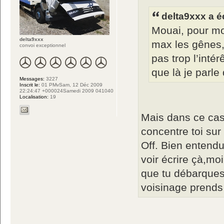
delta9xxx a éc
Mouai, pour mo
delta9xxx
max les gênes,
convoi exceptionnel
pas trop l’intér
que là je parle
Messages:
3227
Inscrit le:
01 PMvSam, 12 Déc 2009
22:24:47 +000024Samedi 2009 041040
Localisation:
19
Mais dans ce cas 
concentre toi su
Off. Bien entendu.
voir écrire çà,moi
que tu débarques 
voisinage prends s