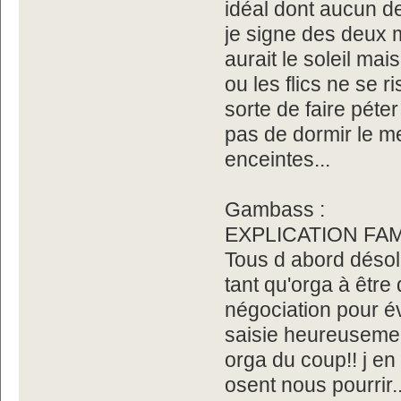
idéal dont aucun d
je signe des deux m
aurait le soleil ma
ou les flics ne se r
sorte de faire pét
pas de dormir le m
enceintes...
Gambass :
EXPLICATION FAM
Tous d abord désol
tant qu'orga à être 
négociation pour év
saisie heureusement
orga du coup!! j en
osent nous pourrir..