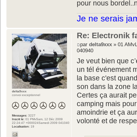
pour nous bordel..n
Je ne serais ja
Re: Electronik f
par
delta9xxx
» 01 AMvL
040940
Je veut bien que c’
un tél événement 
la base c'est quand
son dans la zone l
delta9xxx
Certes ça aurait p
convoi exceptionnel
camping mais pour l
amoindrie et ça au
Messages:
3227
volonté et de respe
Inscrit le:
01 PMvSam, 12 Déc 2009
22:24:47 +000024Samedi 2009 041040
Localisation:
19