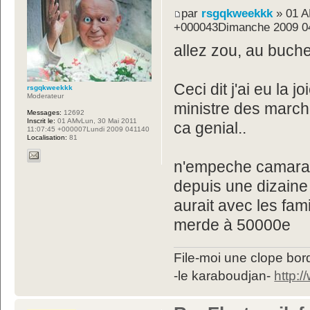
par
rsgqkweekkk
» 01 A
+000043Dimanche 2009 0
allez zou, au buche
Ceci dit j'ai eu la 
rsgqkweekkk
Moderateur
ministre des marché
Messages:
12692
Inscrit le:
01 AMvLun, 30 Mai 2011
ca genial..
11:07:45 +000007Lundi 2009 041140
Localisation:
81
n'empeche camarade
depuis une dizaine
aurait avec les fami
merde à 50000e
File-moi une clope bord
-le karaboudjan-
http: