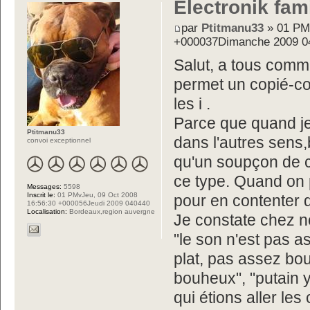
Electronik fam
par
Ptitmanu33
» 01 PM
+000037Dimanche 2009 0
Salut, a tous comme
permet un copié-co
les i .
Parce que quand je
Ptitmanu33
dans l'autres sens,
convoi exceptionnel
qu'un soupçon de ce
ce type. Quand on 
Messages:
5598
Inscrit le:
01 PMvJeu, 09 Oct 2008
pour en contenter d
16:56:30 +000056Jeudi 2009 040440
Localisation:
Bordeaux,region auvergne
Je constate chez no
"le son n'est pas ass
plat, pas assez bou
bouheux", "putain y
qui étions aller le