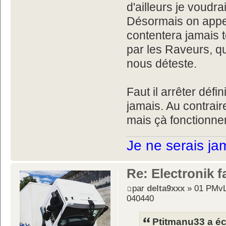
d'ailleurs je voudra
Désormais on appel
contentera jamais t
par les Raveurs, qu
nous déteste.
Faut il arrêter déf
jamais. Au contrair
mais çà fonctionner
Je ne serais ja
Re: Electronik f
par
delta9xxx
» 01 PMvL
040440
Ptitmanu33 a écr