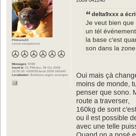
delta9xxx a écri
Je veut bien que 
un tél événement
la base c'est qua
Ptitmanu33
convoi exceptionnel
son dans la zone
Messages:
5598
Inscrit le:
01 PMvJeu, 09 Oct 2008
16:56:30 +000056Jeudi 2009 040440
Oui mais çà change 
Localisation:
Bordeaux,region auvergne
moins de monde, tu 
penser que sono. Ma
route a traverser,
160kg de sont c'est
ou il est possible 
avec une telle pui
Quand on a posé en 