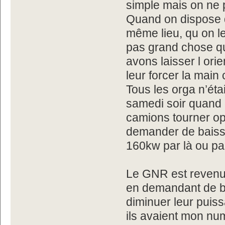
simple mais on ne p
Quand on dispose 
même lieu, qu on l
pas grand chose q
avons laisser l or
leur forcer la main
Tous les orga n’ét
samedi soir quand
camions tourner o
demander de baisser
160kw par là ou par 
Le GNR est revenu 
en demandant de ba
diminuer leur puis
ils avaient mon num