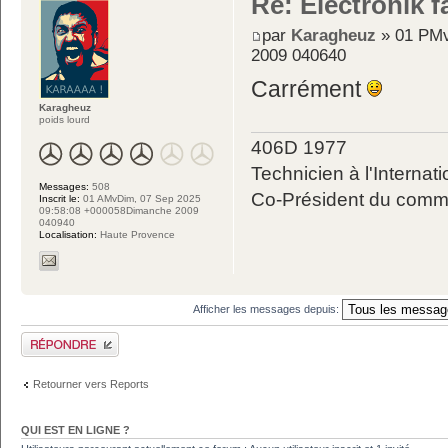
Re: Electronik f
par
Karagheuz
» 01 PMv
2009 040640
Carrément
Karagheuz
poids lourd
406D 1977
Technicien à l'Internati
Messages:
508
Co-Président du commit
Inscrit le:
01 AMvDim, 07 Sep 2025
09:58:08 +000058Dimanche 2009
040940
Localisation:
Haute Provence
Afficher les messages depuis:
Publier une réponse
Retourner vers Reports
QUI EST EN LIGNE ?