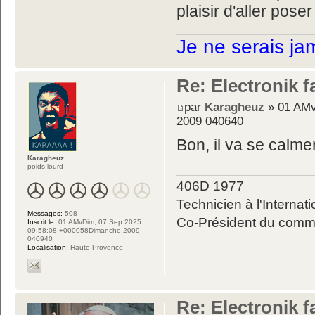
plaisir d'aller poser
Je ne serais ja
Re: Electronik f
par
Karagheuz
» 01 AMv
2009 040640
Bon, il va se calme
Karagheuz
poids lourd
406D 1977
Technicien à l'Internati
Messages:
508
Co-Président du commit
Inscrit le:
01 AMvDim, 07 Sep 2025
09:58:08 +000058Dimanche 2009
040940
Localisation:
Haute Provence
Re: Electronik f