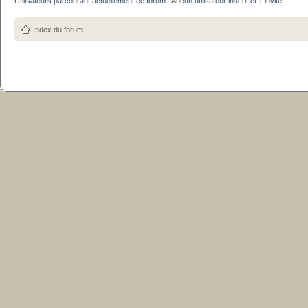
Utilisateurs parcourant actuellement ce forum : Aucun utilisateur inscrit et 1 invité
Index du forum