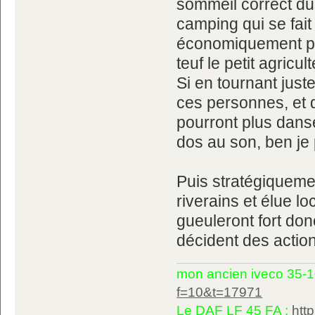
sommeil correct dura
camping qui se fait
économiquement pa
teuf le petit agricul
Si en tournant just
ces personnes, et 
pourront plus dans
dos au son, ben je 
Puis stratégiquemen
riverains et élue l
gueuleront fort don
décident des actio
mon ancien iveco 35-1
f=10&t=17971
Le DAF LF 45 FA :
htt