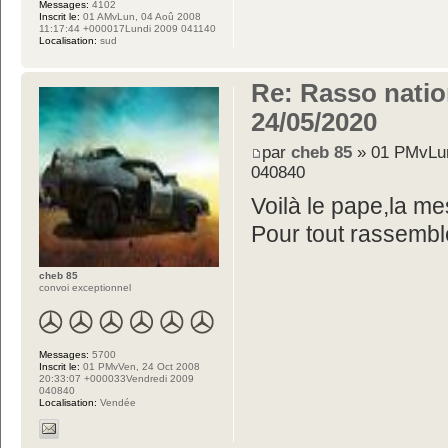
Messages:
4102
Inscrit le:
01 AMvLun, 04 Aoû 2008
11:17:44 +000017Lundi 2009 041140
Localisation:
sud
Re: Rasso nation
24/05/2020
par
cheb 85
» 01 PMvLun
040840
Voilà le pape,la mes
Pour tout rassembl
cheb 85
convoi exceptionnel
Messages:
5700
Inscrit le:
01 PMvVen, 24 Oct 2008
20:33:07 +000033Vendredi 2009
040840
Localisation:
Vendée