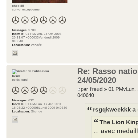
cheb 85
convoi exceptionnel
Messages:
5700
Inscrit le:
01 PMvVen, 24 Oct 2008
20:33:07 +000033Vendredi 2009
040840
Localisation:
Vendée
Re: Rasso nation
freud
24/05/2020
poids lourd
par
freud
» 01 PMvLun, 
040640
Messages:
632
Inscrit le:
01 PMvLun, 17 Jan 2011
18:08:22 +000008Lundi 2009 040640
rsgqkweekkk a é
Localisation:
Gironde
The Lion King
... avec medail