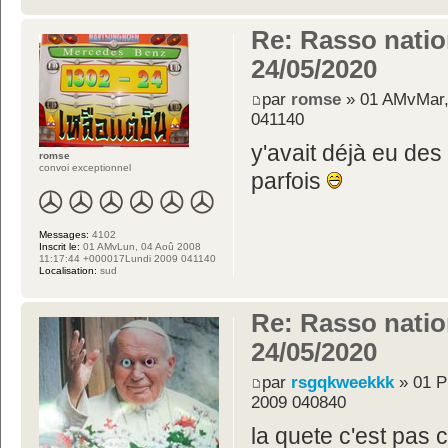
Re: Rasso nation
24/05/2020
par
romse
» 01 AMvMar,
041140
y'avait déjà eu des
romse
convoi exceptionnel
parfois
Messages:
4102
Inscrit le:
01 AMvLun, 04 Aoû 2008
11:17:44 +000017Lundi 2009 041140
Localisation:
sud
Re: Rasso nation
24/05/2020
par
rsgqkweekkk
» 01 P
2009 040840
la quete c'est pas