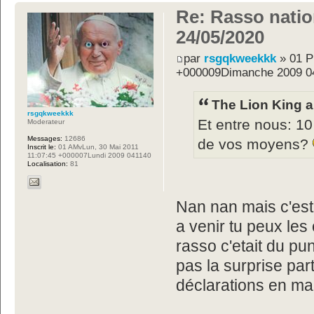
Re: Rasso nation
24/05/2020
par
rsgqkweekkk
» 01 P
+000009Dimanche 2009 0
The Lion King a 
rsgqkweekkk
Et entre nous: 10
Moderateur
Messages:
12686
de vos moyens?
Inscrit le:
01 AMvLun, 30 Mai 2011
11:07:45 +000007Lundi 2009 041140
Localisation:
81
Nan nan mais c'est 
a venir tu peux le
rasso c'etait du pu
pas la surprise par
déclarations en mai