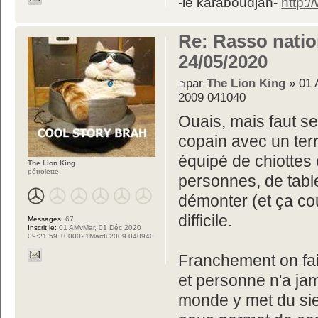
-le karaboudjan-
http:
Re: Rasso nation
24/05/2020
par
The Lion King
» 01 
2009 041040
Ouais, mais faut se 
copain avec un terr
équipé de chiottes
The Lion King
pétrolette
personnes, de tabl
démonter (et ça co
difficile.
Messages:
67
Inscrit le:
01 AMvMar, 01 Déc 2020
09:21:59 +000021Mardi 2009 040940
Franchement on fai
et personne n'a jam
monde y met du si