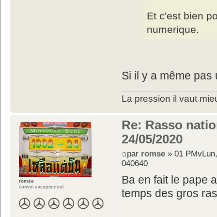
Et c'est bien p
numerique.
Si il y a même pas u
La pression il vaut mie
Re: Rasso nation
24/05/2020
par
romse
» 01 PMvLun,
040640
Ba en fait le pape 
romse
convoi exceptionnel
temps des gros ra