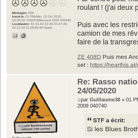
roulant ! (j'ai deu
Messages:
809
Inscrit le:
01 PMvMer, 13 Oct 2010
18:26:54 +000026Mercredi 2009 040640
Puis avec les restr
Localisation:
81-31-82-32-40-33-47-46-
24-12-34-11-09-65-68-Swiss
camion de mes rêve
faire de la transgr
ZE 408D
Puis mes Anc
set :
https://hearthis.at
Re: Rasso nation
24/05/2020
par
Guillaume38
» 01 P
2009 040740
STF a écrit:
Si les Blues Brot
Guillaume38