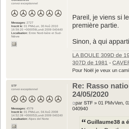
convoi exceptionnel
Pareil, je viens si
Messages:
2727
première partie.
Inscrit le:
01 PMvLun, 30 Aoû 2010
16:59:20 +000059Lundi 2009 040440
Localisation:
Entre Nord-Isère et Sud-
Nièvre
Sinon, à qui apparti
LA BOULE 309D de 1
307D de 1981
-
CAVER
Pour Noël je veux un cam
Re: Rasso nation
STF
convoi exceptionnel
24/05/2020
par
STF
» 01 PMvVen, 02
040940
Messages:
4579
Inscrit le:
01 PMvLun, 04 Aoû 2008
14:52:39 +000052Lundi 2009 040240
Localisation:
Alpes del Norte
Guillaume38 a éc