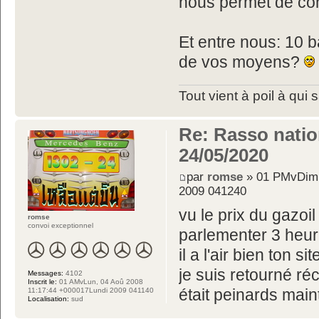
nous permet de con
Et entre nous: 10 b
de vos moyens?
Tout vient à poil à qui 
Re: Rasso nation
24/05/2020
par
romse
» 01 PMvDim,
2009 041240
vu le prix du gazoi
romse
convoi exceptionnel
parlementer 3 heur
il a l'air bien ton sit
je suis retourné r
Messages:
4102
Inscrit le:
01 AMvLun, 04 Aoû 2008
était peinards maint
11:17:44 +000017Lundi 2009 041140
Localisation:
sud