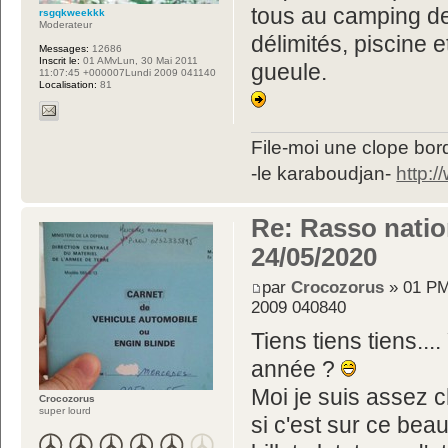
tous au camping de
rsgqkweekkk
Moderateur
délimités, piscine e
Messages:
12686
Inscrit le:
01 AMvLun, 30 Mai 2011
gueule.
11:07:45 +000007Lundi 2009 041140
Localisation:
81
File-moi une clope bord
-le karaboudjan-
http:
Re: Rasso nation
24/05/2020
par
Crocozorus
» 01 PM
2009 040840
Tiens tiens tiens...
année ?
Moi je suis assez c
Crocozorus
super lourd
si c'est sur ce beau