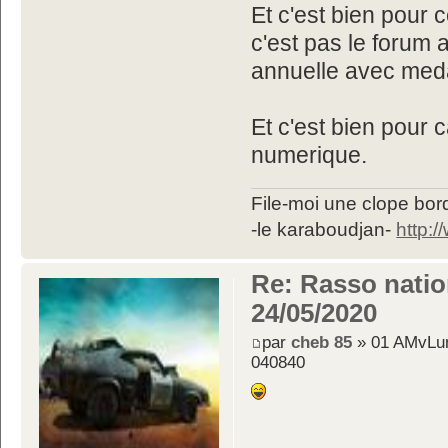
Et c'est bien pour 
c'est pas le forum
annuelle avec meda
Et c'est bien pour 
numerique.
File-moi une clope bord
-le karaboudjan-
http:
Re: Rasso nation
24/05/2020
par
cheb 85
» 01 AMvLun
040840