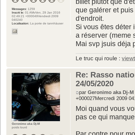
billet plutot que d
que galérer et puis
Messages:
1259
Inscrit le:
01 AMvVen, 29 Jan 2016
02:49:21 +000049Vendredi 2009
d'endroit.
040240
Localisation:
La porte de tannhäuser
Si vous êtes déter 
a réserver (meme s
Mai svp jsuis déja 
Le truc qui roule :
view
Re: Rasso nation
24/05/2020
par
Geronimo aka Dj-M
+000027Mercredi 2009 04
Moi quand vous voul
pas ce qui manque
Geronimo aka Dj-M
poids lourd
Par contre pour mo