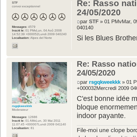
Re: Rasso nati
STF
convoi exceptionnel
24/05/2020
par
STF
» 01 PMvMar, 0
040140
Messages:
4579
Inscrit le:
01 PMvLun, 04 Aoû 2008
14:52:39 +000052Lundi 2009 040240
Si les Blues Brothe
Localisation:
Alpes del Norte
Re: Rasso nation
24/05/2020
par
rsgqkweekkk
» 01 P
+000032Mercredi 2009 04
C'est bonne idée m
bloque enormement.
rsgqkweekkk
Moderateur
indoor payante.
Messages:
12686
Inscrit le:
01 AMvLun, 30 Mai 2011
11:07:45 +000007Lundi 2009 041140
Localisation:
81
File-moi une clope bord