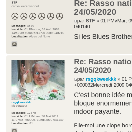
Re: Rasso nati
STF
convoi exceptionnel
24/05/2020
par
STF
» 01 PMvMar, 0
040140
Messages:
4579
Inscrit le:
01 PMvLun, 04 Aoû 2008
14:52:39 +000052Lundi 2009 040240
Si les Blues Brothe
Localisation:
Alpes del Norte
Re: Rasso nation
24/05/2020
par
rsgqkweekkk
» 01 P
+000032Mercredi 2009 04
C'est bonne idée m
bloque enormement.
rsgqkweekkk
Moderateur
indoor payante.
Messages:
12678
Inscrit le:
01 AMvLun, 30 Mai 2011
11:07:45 +000007Lundi 2009 041140
Localisation:
81
File-moi une clope bord