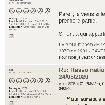
convoi exceptionnel
Pareil, je viens si
Messages:
2727
première partie.
Inscrit le:
01 PMvLun, 30 Aoû 2010
16:59:20 +000059Lundi 2009 040440
Localisation:
Entre Nord-Isère et Sud-
Nièvre
Sinon, à qui apparti
LA BOULE 309D de 1
307D de 1981
-
CAVER
Pour Noël je veux un cam
Re: Rasso nation
STF
convoi exceptionnel
24/05/2020
par
STF
» 01 PMvVen, 02
040940
Messages:
4579
Inscrit le:
01 PMvLun, 04 Aoû 2008
14:52:39 +000052Lundi 2009 040240
Localisation:
Alpes del Norte
Guillaume38 a éc