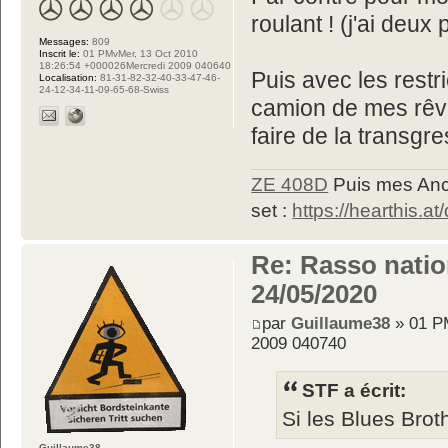
roulant ! (j'ai deu
Messages:
809
Inscrit le:
01 PMvMer, 13 Oct 2010
18:26:54 +000026Mercredi 2009 040640
Puis avec les restr
Localisation:
81-31-82-32-40-33-47-46-
24-12-34-11-09-65-68-Swiss
camion de mes rêve
faire de la transgr
ZE 408D
Puis mes Anc
set :
https://hearthis.at
Re: Rasso nation
24/05/2020
par
Guillaume38
» 01 P
2009 040740
STF a écrit:
Si les Blues Brot
Guillaume38