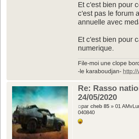
Et c'est bien pour 
c'est pas le forum
annuelle avec meda
Et c'est bien pour 
numerique.
File-moi une clope bord
-le karaboudjan-
http:
Re: Rasso nation
24/05/2020
par
cheb 85
» 01 AMvLun
040840