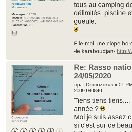
tous au camping de
rsgqkweekkk
Moderateur
délimités, piscine e
Messages:
12678
Inscrit le:
01 AMvLun, 30 Mai 2011
gueule.
11:07:45 +000007Lundi 2009 041140
Localisation:
81
File-moi une clope bord
-le karaboudjan-
http:
Re: Rasso nation
24/05/2020
par
Crocozorus
» 01 PM
2009 040840
Tiens tiens tiens...
année ?
Moi je suis assez c
Crocozorus
super lourd
si c'est sur ce beau