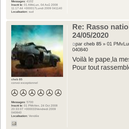
Messages:
4102
Inscrit le:
01 AMvLun, 04 Aoû 2008
11:17:44 +000017Lundi 2009 041140
Localisation:
sud
Re: Rasso nation
24/05/2020
par
cheb 85
» 01 PMvLun
040840
Voilà le pape,la mes
Pour tout rassembl
cheb 85
convoi exceptionnel
Messages:
5700
Inscrit le:
01 PMvVen, 24 Oct 2008
20:33:07 +000033Vendredi 2009
040840
Localisation:
Vendée