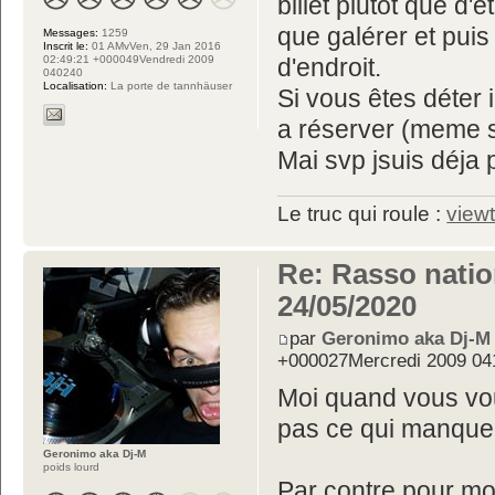
billet plutot que d
que galérer et puis
Messages:
1259
Inscrit le:
01 AMvVen, 29 Jan 2016
02:49:21 +000049Vendredi 2009
d'endroit.
040240
Localisation:
La porte de tannhäuser
Si vous êtes déter 
a réserver (meme s
Mai svp jsuis déja 
Le truc qui roule :
view
Re: Rasso nation
24/05/2020
par
Geronimo aka Dj-M
+000027Mercredi 2009 04
Moi quand vous voul
pas ce qui manque
Geronimo aka Dj-M
poids lourd
Par contre pour mo