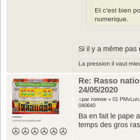
Et c'est bien p
numerique.
Si il y a même pas u
La pression il vaut mie
Re: Rasso nation
24/05/2020
par
romse
» 01 PMvLun,
040640
Ba en fait le pape 
romse
convoi exceptionnel
temps des gros ra