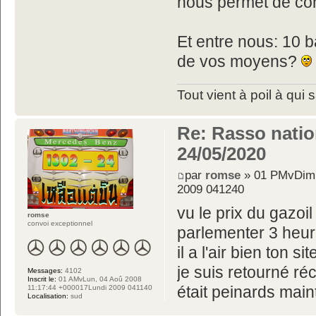
nous permet de con
Et entre nous: 10 b
de vos moyens?
Tout vient à poil à qui 
Re: Rasso nation
24/05/2020
par
romse
» 01 PMvDim,
2009 041240
vu le prix du gazoi
romse
convoi exceptionnel
parlementer 3 heur
il a l'air bien ton sit
je suis retourné r
Messages:
4102
Inscrit le:
01 AMvLun, 04 Aoû 2008
était peinards maint
11:17:44 +000017Lundi 2009 041140
Localisation:
sud