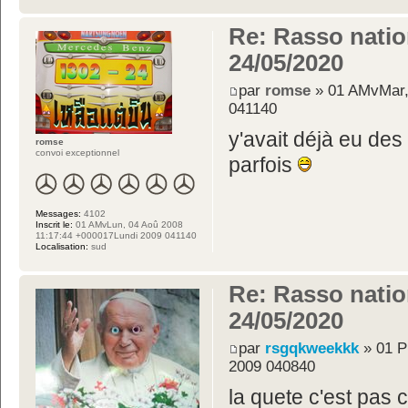
Re: Rasso nation
24/05/2020
par
romse
» 01 AMvMar,
041140
y'avait déjà eu des
romse
convoi exceptionnel
parfois
Messages:
4102
Inscrit le:
01 AMvLun, 04 Aoû 2008
11:17:44 +000017Lundi 2009 041140
Localisation:
sud
Re: Rasso nation
24/05/2020
par
rsgqkweekkk
» 01 P
2009 040840
la quete c'est pas