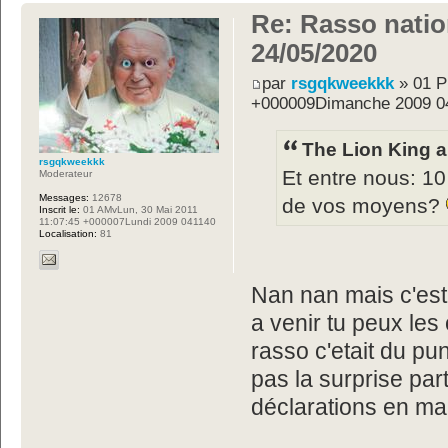
Re: Rasso nation
24/05/2020
par
rsgqkweekkk
» 01 P
+000009Dimanche 2009 0
The Lion King a 
rsgqkweekkk
Et entre nous: 10
Moderateur
Messages:
12678
de vos moyens?
Inscrit le:
01 AMvLun, 30 Mai 2011
11:07:45 +000007Lundi 2009 041140
Localisation:
81
Nan nan mais c'est 
a venir tu peux le
rasso c'etait du pu
pas la surprise par
déclarations en mai