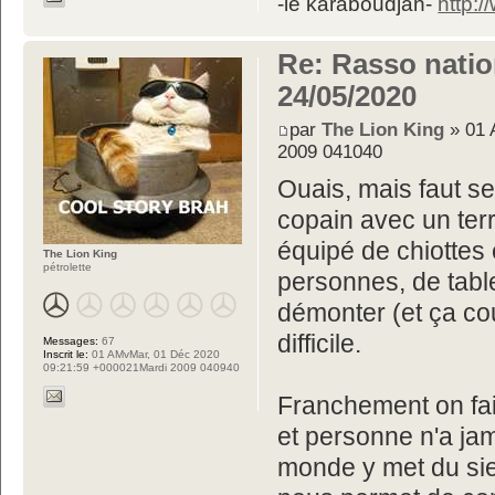
-le karaboudjan-
http:
Re: Rasso nation
24/05/2020
par
The Lion King
» 01 
2009 041040
Ouais, mais faut se 
copain avec un terr
équipé de chiottes
The Lion King
pétrolette
personnes, de tabl
démonter (et ça co
difficile.
Messages:
67
Inscrit le:
01 AMvMar, 01 Déc 2020
09:21:59 +000021Mardi 2009 040940
Franchement on fai
et personne n'a jam
monde y met du si