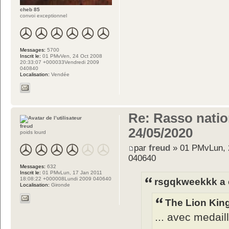
cheb 85
convoi exceptionnel
Messages:
5700
Inscrit le:
01 PMvVen, 24 Oct 2008
20:33:07 +000033Vendredi 2009
040840
Localisation:
Vendée
Re: Rasso nation
freud
24/05/2020
poids lourd
par
freud
» 01 PMvLun, 
040640
Messages:
632
Inscrit le:
01 PMvLun, 17 Jan 2011
18:08:22 +000008Lundi 2009 040640
rsgqkweekkk a é
Localisation:
Gironde
The Lion King
... avec medail