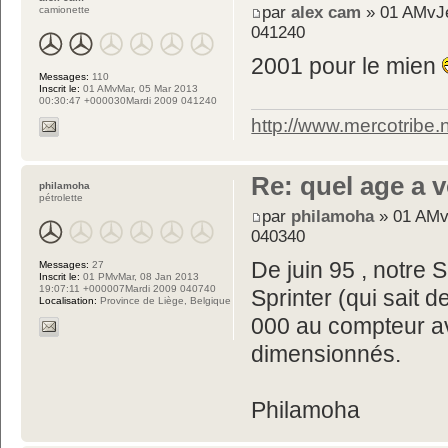
par
alex cam
» 01 AMvJe
camionette
041240
2001 pour le mien
Messages:
110
Inscrit le:
01 AMvMar, 05 Mar 2013
00:30:47 +000030Mardi 2009 041240
http://www.mercotribe
Re: quel age a 
philamoha
pétrolette
par
philamoha
» 01 AMv
040340
De juin 95 , notre 
Messages:
27
Inscrit le:
01 PMvMar, 08 Jan 2013
19:07:11 +000007Mardi 2009 040740
Sprinter (qui sait 
Localisation:
Province de Liège, Belgique
000 au compteur a
dimensionnés.
Philamoha