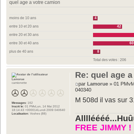
quel age a votre camion
moins de 10 ans
4
entre 10 et 20 ans
42
entre 20 et 30 ans
entre 30 et 40 ans
60
plus de 40 ans
8
Total des votes : 206
Re: quel age a
Lamorue
par
Lamorue
» 01 PMvMa
camionette
040340
M 508d il vas sur 3
Messages:
162
Inscrit le:
01 PMvLun, 14 Mai 2012
18:14:43 +000014Lundi 2009 040640
Localisation:
Voshes (88)
Alllléééé...Hu
FREE JIMMY !