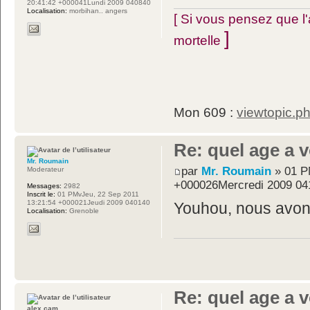
20:41:42 +000041Lundi 2009 040840
Localisation:
morbihan.. angers
[ Si vous pensez que l'
]
mortelle
Mon 609 :
viewtopic.
Re: quel age a 
Mr. Roumain
par
Mr. Roumain
» 01 P
Moderateur
+000026Mercredi 2009 04
Messages:
2982
Inscrit le:
01 PMvJeu, 22 Sep 2011
13:21:54 +000021Jeudi 2009 040140
Youhou, nous avons 
Localisation:
Grenoble
Re: quel age a 
alex cam