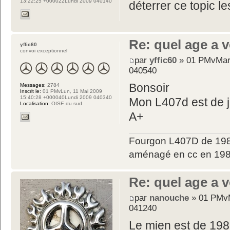
13:22:25 +000022Lundi 2009 040140
déterrer ce topic l
Re: quel age a 
yffic60
convoi exceptionnel
par
yffic60
» 01 PMvMar,
040540
Bonsoir
Messages:
2784
Inscrit le:
01 PMvLun, 11 Mai 2009
15:40:28 +000040Lundi 2009 040340
Mon L407d est de 
Localisation:
OISE du sud
A+
Fourgon L407D de 198
aménagé en cc en 198
Re: quel age a 
par
nanouche
» 01 PMvM
041240
Le mien est de 1988