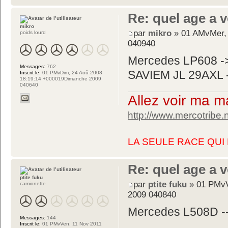
Re: quel age a 
mikro
par
mikro
» 01 AMvMer, 
poids lourd
040940
Mercedes LP608 -
Messages:
762
SAVIEM JL 29AXL 
Inscrit le:
01 PMvDim, 24 Aoû 2008
18:19:14 +000019Dimanche 2009
040640
Allez voir ma ma
http://www.mercotribe
LA SEULE RACE QUI E
Re: quel age a 
ptite fuku
par
ptite fuku
» 01 PMvV
camionette
2009 040840
Mercedes L508D ---
Messages:
144
Inscrit le:
01 PMvVen, 11 Nov 2011