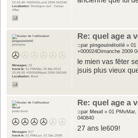
ancienne que lui de
10:43:48 +000043Lundi 2009 041040
Localisation:
Dordogne sud , Carsac
Aillac
Re: quel age a 
pingouinétoilé
par
pingouinétoilé
» 01 
pétrolette
+000024Dimanche 2009 0
le mien vas fêter s
Messages:
10
jsuis plus vieux qu
Inscrit le:
01 PMvMar, 29 Mai 2012
15:49:39 +000049Mardi 2009 040340
Localisation:
Brest
Re: quel age a 
Meud
par
Meud
» 01 PMvMar, 
poids lourd
040840
27 ans le609!
Messages:
817
Inscrit le:
01 PMvLun, 01 Déc 2008