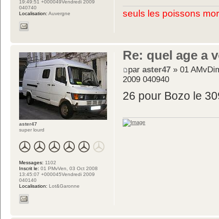
19:49:51 +000049Vendredi 2009
040740
seuls les poissons mor
Localisation:
Auvergne
Re: quel age a 
par
aster47
» 01 AMvDim
2009 040940
26 pour Bozo le 3
aster47
super lourd
Messages:
1102
Inscrit le:
01 PMvVen, 03 Oct 2008
13:45:07 +000045Vendredi 2009
040140
Localisation:
Lot&Garonne