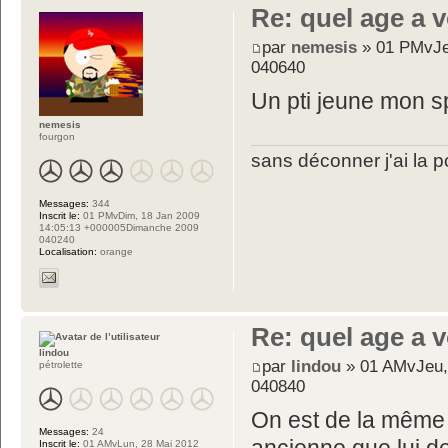
Re: quel age a 
par
nemesis
» 01 PMvJe
040640
Un pti jeune mon s
nemesis
fourgon
sans déconner j'ai la p
Messages:
344
Inscrit le:
01 PMvDim, 18 Jan 2009
14:05:13 +000005Dimanche 2009
040240
Localisation:
orange
Re: quel age a 
lindou
par
lindou
» 01 AMvJeu,
pétrolette
040840
On est de la même a
Messages:
24
Inscrit le:
01 AMvLun, 28 Mai 2012