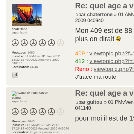
Re: quel age a 
par
chatertone
» 01 AMv
2009 040940
Mon 409 est de 88 !
chatertone
super lourd
plus on dirait
409 :
viewtopic.php?f=
Messages:
1080
Inscrit le:
01 PMvDim, 01 Jan 2012
13:32:32 +000032Dimanche 2009
412 :
viewtopic.php?f
040140
Localisation:
44/46
Reno :
viewtopic.php
J'trace ma route
Re: quel age a 
guitou
par
guitou
» 01 PMvVen,
super lourd
041140
pour moi il est de 1
Messages:
1043
Inscrit le:
01 PMvMer, 23 Mai 2012
17:26:34 +000026Mercredi 2009 040540
Localisation:
toujours plus au nord