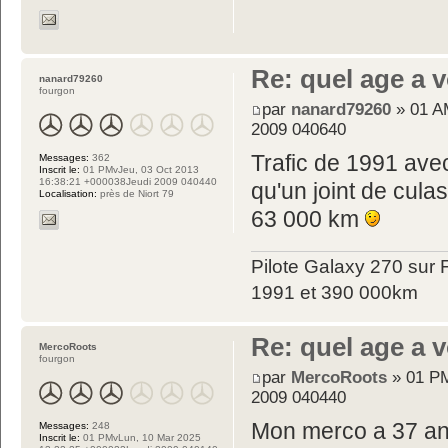
Re: quel age a 
nanard79260
fourgon
par
nanard79260
» 01 A
2009 040640
Trafic de 1991 av
Messages:
362
Inscrit le:
01 PMvJeu, 03 Oct 2013
16:38:21 +000038Jeudi 2009 040440
qu'un joint de cula
Localisation:
près de Niort 79
63 000 km
Pilote Galaxy 270 sur F
1991 et 390 000km
Re: quel age a 
MercoRoots
fourgon
par
MercoRoots
» 01 PM
2009 040440
Mon merco a 37 ans
Messages:
248
Inscrit le:
01 PMvLun, 10 Mar 2025