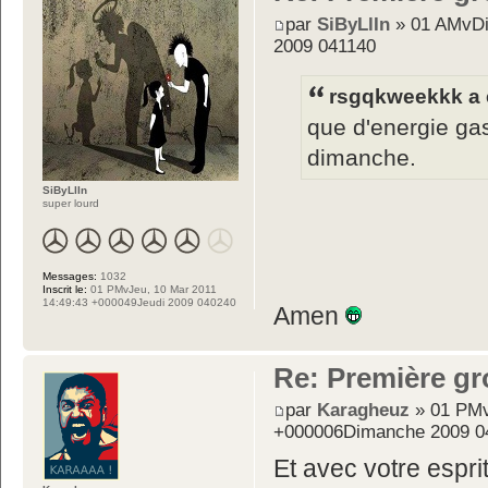
par
SiByLlIn
» 01 AMvDi
2009 041140
rsgqkweekkk a é
que d'energie ga
dimanche.
SiByLlIn
super lourd
Messages:
1032
Inscrit le:
01 PMvJeu, 10 Mar 2011
14:49:43 +000049Jeudi 2009 040240
Amen
Re: Première gr
par
Karagheuz
» 01 PMv
+000006Dimanche 2009 0
Et avec votre espri