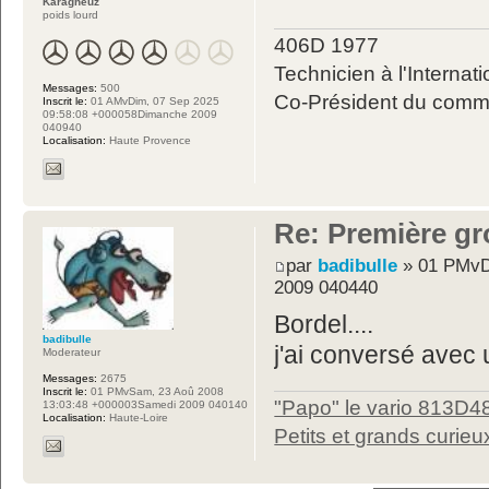
Karagheuz
poids lourd
406D 1977
Technicien à l'Internati
Messages:
500
Co-Président du commit
Inscrit le:
01 AMvDim, 07 Sep 2025
09:58:08 +000058Dimanche 2009
040940
Localisation:
Haute Provence
Re: Première gr
par
badibulle
» 01 PMvD
2009 040440
Bordel....
badibulle
j'ai conversé avec u
Moderateur
Messages:
2675
Inscrit le:
01 PMvSam, 23 Aoû 2008
"Papo" le vario 813D4
13:03:48 +000003Samedi 2009 040140
Localisation:
Haute-Loire
Petits et grands curieu