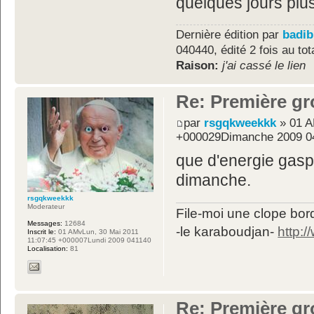
quelques jours plus 
Dernière édition par
badib
040440, édité 2 fois au tot
Raison:
j'ai cassé le lien
Re: Première gr
par
rsgqkweekkk
» 01 A
+000029Dimanche 2009 0
que d'energie gasp
dimanche.
rsgqkweekkk
Moderateur
File-moi une clope bord
Messages:
12684
-le karaboudjan-
http:
Inscrit le:
01 AMvLun, 30 Mai 2011
11:07:45 +000007Lundi 2009 041140
Localisation:
81
Re: Première gr