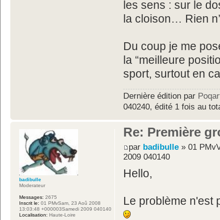
les sens : sur le do
la cloison… Rien n’y
Du coup je me pose
la “meilleure posit
sport, surtout en c
Dernière édition par
Poqar
040240, édité 1 fois au tot
Re: Première gr
par
badibulle
» 01 PMvV
2009 040140
Hello,
badibulle
Moderateur
Messages:
2675
Le problème n'est 
Inscrit le:
01 PMvSam, 23 Aoû 2008
13:03:48 +000003Samedi 2009 040140
Localisation:
Haute-Loire