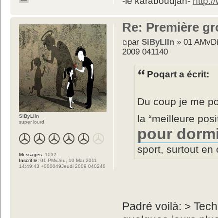
-le karaboudjan-
http:
Re: Première gr
par
SiByLlIn
» 01 AMvDi
2009 041140
Poqart a écrit:
Du coup je me po
la “meilleure pos
SiByLlIn
super lourd
pour dorm
sport, surtout en
Messages:
1032
Inscrit le:
01 PMvJeu, 10 Mar 2011
14:49:43 +000049Jeudi 2009 040240
Padré voilà: > Tech