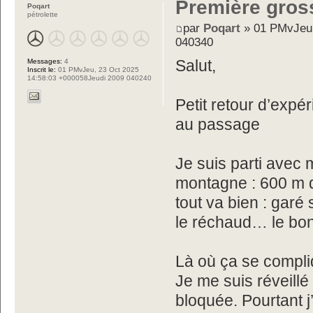
Première gros
Poqart
pétrolette
par
Poqart
» 01 PMvJeu,
040340
Messages:
4
Salut,
Inscrit le:
01 PMvJeu, 23 Oct 2025
14:58:03 +000058Jeudi 2009 040240
Petit retour d’exp
au passage
Je suis parti avec
montagne : 600 m d
tout va bien : garé 
le réchaud… le bo
Là où ça se compliq
Je me suis réveillé
bloquée. Pourtant j