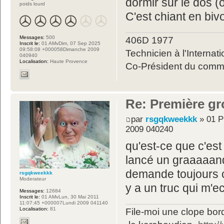
dormir sur le dos (
poids lourd
C'est chiant en bivo
Messages:
500
406D 1977
Inscrit le:
01 AMvDim, 07 Sep 2025
09:58:08 +000058Dimanche 2009
Technicien à l'Internati
040940
Localisation:
Haute Provence
Co-Président du commit
Re: Première gr
par
rsgqkweekkk
» 01 P
2009 040240
qu'est-ce que c'est 
lancé un graaaaand
demande toujours 
rsgqkweekkk
Moderateur
y a un truc qui m'e
Messages:
12684
Inscrit le:
01 AMvLun, 30 Mai 2011
11:07:45 +000007Lundi 2009 041140
Localisation:
81
File-moi une clope bord