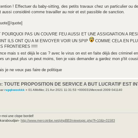
tention ! Effectuer du baby-sitting, des petits travaux chez un particulier ou 
t aussi considéré comme travailler au noir et est passible de sanction.
quote][/quote]
T POURQUOI PAS UN COUVRE FEU AUSSI ET UNE ASSIGNATION A RESI
ONT ILS ONT QU A M ENVOYER VOIR UN SPIP
COMME CELA EN PLUS
S FRONTIERES !!!!!
nce mais s est déjà le cas ? avec le virus on est en faite déjà des criminel e
ors un peut plus un peut moins, tien je vais demander a gardez mon p'tit cous
is je ne veux pas faire de politique
e: TOUTE PROPOSITION DE SERVICE A BUT LUCRATIF EST I
par
rsgqkweekkk
» 01 AMvMer, 21 Avr 2021 11:31:53 +000031Mercredi 2009 041140
e-moi une clope bordel!
e karaboudjan-
http://www.mercotribe.net/phpBB3/viewtopic.php?f=10&t=31583