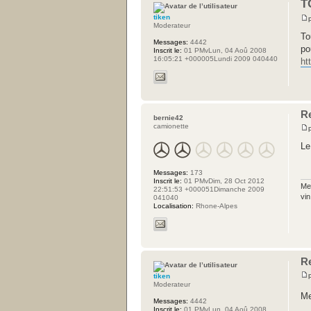
T
tiken
Moderateur
To
Messages:
4442
po
Inscrit le:
01 PMvLun, 04 Aoû 2008
16:05:21 +000005Lundi 2009 040440
ht
R
bernie42
camionette
Le
Messages:
173
Inscrit le:
01 PMvDim, 28 Oct 2012
Me
22:51:53 +000051Dimanche 2009
vi
041040
Localisation:
Rhone-Alpes
R
tiken
Moderateur
Me
Messages:
4442
Inscrit le:
01 PMvLun, 04 Aoû 2008