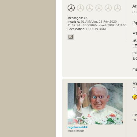
At
es
Messages:
45
Inscrit le:
01 AMvVen, 28 Fév 2020
[/
11:09:24 +000009Vendredi 2009 041140
Localisation:
SUR UN BANC
E
S
LE
mi
al
ma
R
Fil
-l
rsgqkweekkk
Moderateur