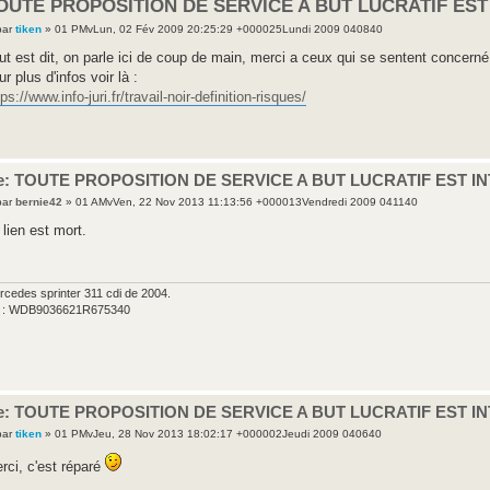
OUTE PROPOSITION DE SERVICE A BUT LUCRATIF EST
par
tiken
» 01 PMvLun, 02 Fév 2009 20:25:29 +000025Lundi 2009 040840
ut est dit, on parle ici de coup de main, merci a ceux qui se sentent concerné
ur plus d'infos voir là :
tps://www.info-juri.fr/travail-noir-definition-risques/
e: TOUTE PROPOSITION DE SERVICE A BUT LUCRATIF EST I
par
bernie42
» 01 AMvVen, 22 Nov 2013 11:13:56 +000013Vendredi 2009 041140
 lien est mort.
rcedes sprinter 311 cdi de 2004.
n : WDB9036621R675340
e: TOUTE PROPOSITION DE SERVICE A BUT LUCRATIF EST I
par
tiken
» 01 PMvJeu, 28 Nov 2013 18:02:17 +000002Jeudi 2009 040640
rci, c'est réparé