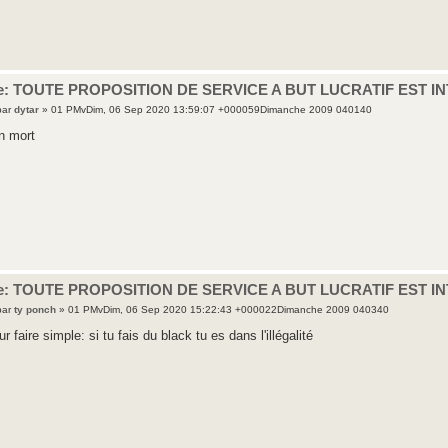
e: TOUTE PROPOSITION DE SERVICE A BUT LUCRATIF EST I
par
dytar
» 01 PMvDim, 06 Sep 2020 13:59:07 +000059Dimanche 2009 040140
en mort
e: TOUTE PROPOSITION DE SERVICE A BUT LUCRATIF EST I
par
ty ponch
» 01 PMvDim, 06 Sep 2020 15:22:43 +000022Dimanche 2009 040340
ur faire simple: si tu fais du black tu es dans l'illégalité