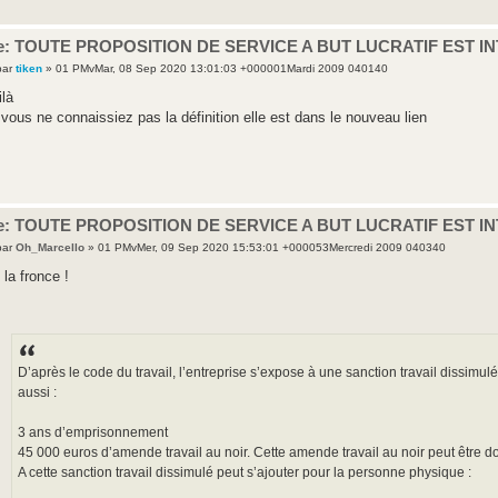
e: TOUTE PROPOSITION DE SERVICE A BUT LUCRATIF EST I
par
tiken
» 01 PMvMar, 08 Sep 2020 13:01:03 +000001Mardi 2009 040140
ilà
 vous ne connaissiez pas la définition elle est dans le nouveau lien
e: TOUTE PROPOSITION DE SERVICE A BUT LUCRATIF EST I
par
Oh_Marcello
» 01 PMvMer, 09 Sep 2020 15:53:01 +000053Mercredi 2009 040340
f la fronce !
D’après le code du travail, l’entreprise s’expose à une sanction travail dissim
aussi :
3 ans d’emprisonnement
45 000 euros d’amende travail au noir. Cette amende travail au noir peut être d
A cette sanction travail dissimulé peut s’ajouter pour la personne physique :