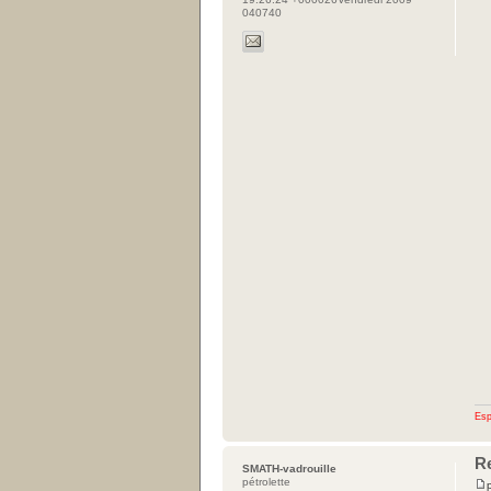
040740
Esp
R
SMATH-vadrouille
pétrolette