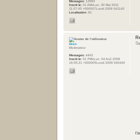
Messages:
12683
Inscrit le:
01 AMvLun, 30 Mai 2011
11:07:45 +000007Lundi 2009 041140
Localisation:
81
R
tiken
Moderateur
Messages:
4442
Inscrit le:
01 PMvLun, 04 Aoû 2008
16:05:21 +000005Lundi 2009 040440
t'