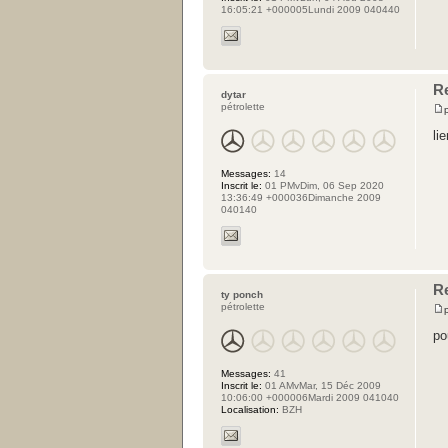
16:05:21 +000005Lundi 2009 040440
R
dytar
pétrolette
li
Messages:
14
Inscrit le:
01 PMvDim, 06 Sep 2020
13:36:49 +000036Dimanche 2009
040140
R
ty ponch
pétrolette
po
Messages:
41
Inscrit le:
01 AMvMar, 15 Déc 2009
10:06:00 +000006Mardi 2009 041040
Localisation:
BZH