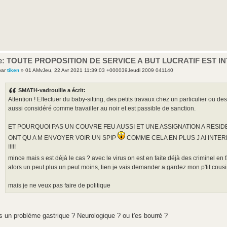
e: TOUTE PROPOSITION DE SERVICE A BUT LUCRATIF EST I
par
tiken
» 01 AMvJeu, 22 Avr 2021 11:39:03 +000039Jeudi 2009 041140
SMATH-vadrouille a écrit:
Attention ! Effectuer du baby-sitting, des petits travaux chez un particulier ou d
aussi considéré comme travailler au noir et est passible de sanction.
ET POURQUOI PAS UN COUVRE FEU AUSSI ET UNE ASSIGNATION A RESIDE
ONT QU A M ENVOYER VOIR UN SPIP
COMME CELA EN PLUS J AI INTE
!!!!!
mince mais s est déjà le cas ? avec le virus on est en faite déjà des criminel en 
alors un peut plus un peut moins, tien je vais demander a gardez mon p'tit cous
mais je ne veux pas faire de politique
as un problème gastrique ? Neurologique ? ou t'es bourré ?