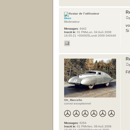
R
tiken
Moderateur
vo
Messages:
4442
Si
Inscrit le:
01 PMvLun, 04 Aoû 2008
16:05:21 +000005Lundi 2009 040440
R
Fi
Oh_Marcello
convoi exceptionnel
Messages:
6264
Inscrit le:
01 PMvVen, 08 Aoû 2008
19:26:24 +000026Vendredi 2009