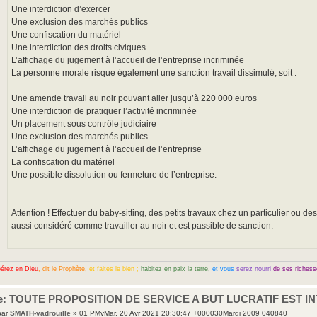
Une interdiction d’exercer
Une exclusion des marchés publics
Une confiscation du matériel
Une interdiction des droits civiques
L’affichage du jugement à l’accueil de l’entreprise incriminée
La personne morale risque également une sanction travail dissimulé, soit :
Une amende travail au noir pouvant aller jusqu’à 220 000 euros
Une interdiction de pratiquer l’activité incriminée
Un placement sous contrôle judiciaire
Une exclusion des marchés publics
L’affichage du jugement à l’accueil de l’entreprise
La confiscation du matériel
Une possible dissolution ou fermeture de l’entreprise.
Attention ! Effectuer du baby-sitting, des petits travaux chez un particulier ou d
aussi considéré comme travailler au noir et est passible de sanction.
érez en Dieu
, dit le Prophète,
et faites le bien ;
habitez en paix la terre,
et vous
serez nourri
de ses richess
e: TOUTE PROPOSITION DE SERVICE A BUT LUCRATIF EST I
par
SMATH-vadrouille
» 01 PMvMar, 20 Avr 2021 20:30:47 +000030Mardi 2009 040840