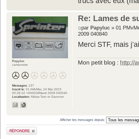
trucs avec eux (mai
Re: Lames de s
par
Papyluc
» 01 PMvMer
2009 040840
Merci STF, mais j’a
Papyluc
Mon petit blog :
http://
camionette
Messages:
137
Inscrit le:
01 AMvMar, 24 Mar 2015
05:28:10 +000028Mardi 2009 040540
Localisation:
Albias-Tarn et Garonne
Afficher les messages depuis:
Publier une réponse