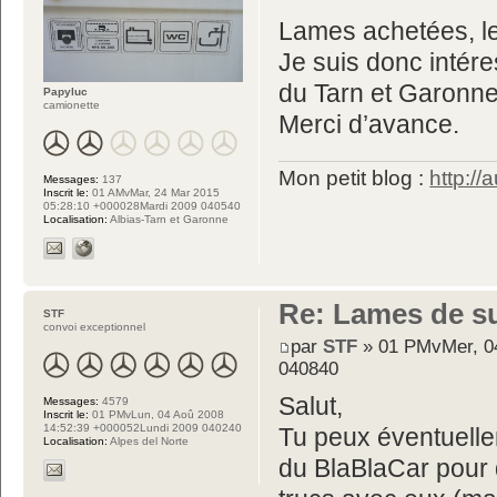
Lames achetées, le
Je suis donc intér
du Tarn et Garonne
Papyluc
camionette
Merci d’avance.
Mon petit blog :
http://
Messages:
137
Inscrit le:
01 AMvMar, 24 Mar 2015
05:28:10 +000028Mardi 2009 040540
Localisation:
Albias-Tarn et Garonne
Re: Lames de s
STF
convoi exceptionnel
par
STF
» 01 PMvMer, 04
040840
Salut,
Messages:
4579
Inscrit le:
01 PMvLun, 04 Aoû 2008
14:52:39 +000052Lundi 2009 040240
Tu peux éventuellem
Localisation:
Alpes del Norte
du BlaBlaCar pour d