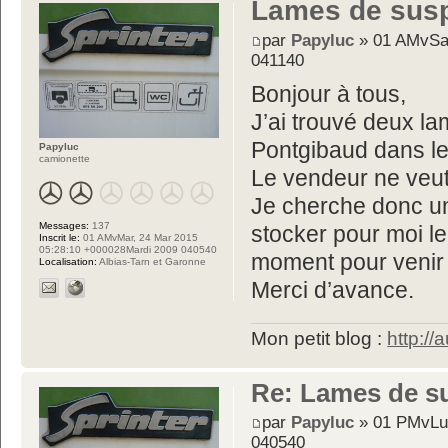
Lames de sus
par
Papyluc
» 01 AMvSa
041140
Bonjour à tous,
J’ai trouvé deux 
Pontgibaud dans l
Papyluc
camionette
Le vendeur ne veut
Je cherche donc un
Messages:
137
stocker pour moi l
Inscrit le:
01 AMvMar, 24 Mar 2015
05:28:10 +000028Mardi 2009 040540
moment pour venir 
Localisation:
Albias-Tarn et Garonne
Merci d’avance.
Mon petit blog :
http://
Re: Lames de s
par
Papyluc
» 01 PMvLun
040540