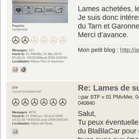
Lames achetées, le
Je suis donc intér
du Tarn et Garonne
Papyluc
camionette
Merci d’avance.
Mon petit blog :
http://
Messages:
137
Inscrit le:
01 AMvMar, 24 Mar 2015
05:28:10 +000028Mardi 2009 040540
Localisation:
Albias-Tarn et Garonne
Re: Lames de s
STF
convoi exceptionnel
par
STF
» 01 PMvMer, 04
040840
Salut,
Messages:
4579
Inscrit le:
01 PMvLun, 04 Aoû 2008
14:52:39 +000052Lundi 2009 040240
Tu peux éventuellem
Localisation:
Alpes del Norte
du BlaBlaCar pour d