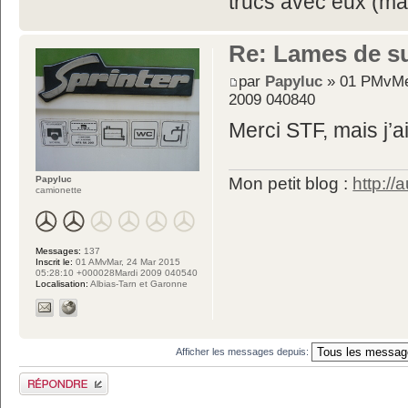
trucs avec eux (mai
Re: Lames de s
par
Papyluc
» 01 PMvMer
2009 040840
Merci STF, mais j’a
Papyluc
Mon petit blog :
http://
camionette
Messages:
137
Inscrit le:
01 AMvMar, 24 Mar 2015
05:28:10 +000028Mardi 2009 040540
Localisation:
Albias-Tarn et Garonne
Afficher les messages depuis:
Publier une réponse