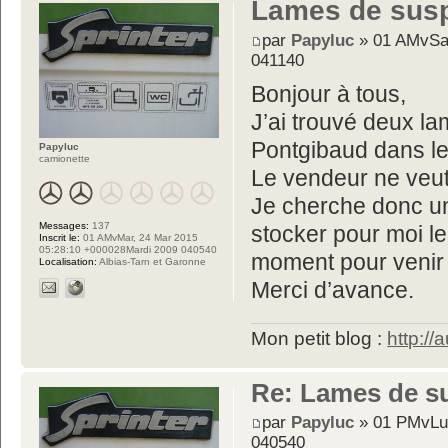
Lames de sus
par
Papyluc
» 01 AMvSa
041140
Bonjour à tous,
J’ai trouvé deux 
Pontgibaud dans l
Papyluc
camionette
Le vendeur ne veut
Je cherche donc un
Messages:
137
stocker pour moi l
Inscrit le:
01 AMvMar, 24 Mar 2015
05:28:10 +000028Mardi 2009 040540
moment pour venir 
Localisation:
Albias-Tarn et Garonne
Merci d’avance.
Mon petit blog :
http://
Re: Lames de s
par
Papyluc
» 01 PMvLun
040540