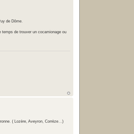
 Puy de Dôme.
 le temps de trouver un cocamionage ou
aronne. ( Lozère, Aveyron, Corrèze…)