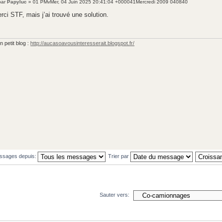
par
Papyluc
» 01 PMvMer, 04 Juin 2025 20:41:04 +000041Mercredi 2009 040840
rci STF, mais j’ai trouvé une solution.
 petit blog :
http://aucasoavousinteresserait.blogspot.fr/
essages depuis:
Trier par
Sauter vers: