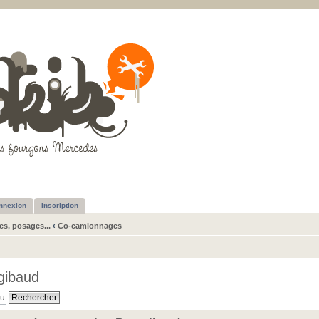
nnexion
Inscription
s, posages...
‹
Co-camionnages
gibaud