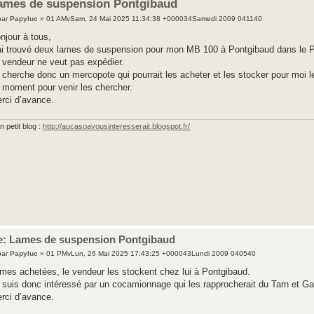
ames de suspension Pontgibaud
par
Papyluc
» 01 AMvSam, 24 Mai 2025 11:34:38 +000034Samedi 2009 041140
njour à tous,
ai trouvé deux lames de suspension pour mon MB 100 à Pontgibaud dans le
 vendeur ne veut pas expédier.
 cherche donc un mercopote qui pourrait les acheter et les stocker pour moi
 moment pour venir les chercher.
rci d’avance.
 petit blog :
http://aucasoavousinteresserait.blogspot.fr/
e: Lames de suspension Pontgibaud
par
Papyluc
» 01 PMvLun, 26 Mai 2025 17:43:25 +000043Lundi 2009 040540
mes achetées, le vendeur les stockent chez lui à Pontgibaud.
 suis donc intéressé par un cocamionnage qui les rapprocherait du Tarn et G
rci d’avance.