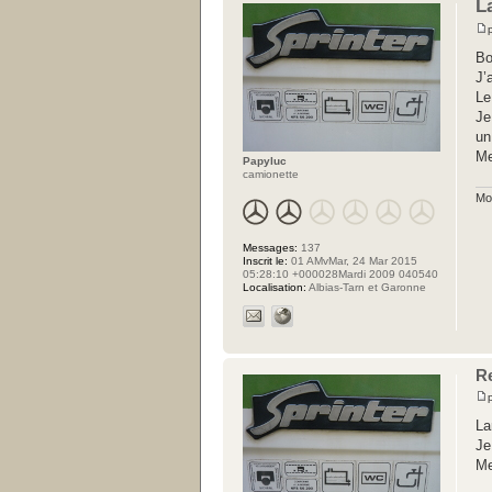
L
Bo
J’
Le
Je
un
Me
Papyluc
camionette
Mon
Messages:
137
Inscrit le:
01 AMvMar, 24 Mar 2015
05:28:10 +000028Mardi 2009 040540
Localisation:
Albias-Tarn et Garonne
R
La
Je
Me