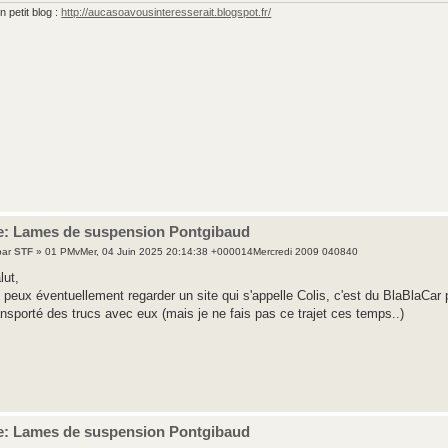
 petit blog :
http://aucasoavousinteresserait.blogspot.fr/
e: Lames de suspension Pontgibaud
par
STF
» 01 PMvMer, 04 Juin 2025 20:14:38 +000014Mercredi 2009 040840
lut,
 peux éventuellement regarder un site qui s'appelle Colis, c'est du BlaBlaCar po
ansporté des trucs avec eux (mais je ne fais pas ce trajet ces temps..)
e: Lames de suspension Pontgibaud