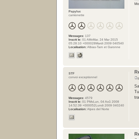
Mon
Papyluc
camionette
Messages:
137
Inscrit le:
01 AMvMar, 24 Mar 2015
05:28:10 +000028Mardi 2009 040540
Localisation:
Albias-Tarn et Garonne
R
STF
convoi exceptionnel
Sa
Tu
tr
Messages:
4579
Inscrit le:
01 PMvLun, 04 Aoû 2008
14:52:39 +000052Lundi 2009 040240
Localisation:
Alpes del Norte
R