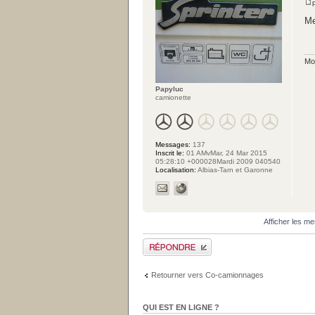
Me
Mon
Papyluc
camionette
Messages:
137
Inscrit le:
01 AMvMar, 24 Mar 2015
05:28:10 +000028Mardi 2009 040540
Localisation:
Albias-Tarn et Garonne
Afficher les m
Publier une réponse
Retourner vers Co-camionnages
QUI EST EN LIGNE ?