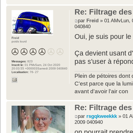
Re: Filtrage des
par
Freid
» 01 AMvLun, 
040840
Oui, je suis pour l
Freid
poids lourd
Ça devient usant d
pas s'user à répon
Messages:
823
Inscrit le:
01 PMvSam, 24 Oct 2020
20:03:55 +000003Samedi 2009 040840
Localisation:
76- 27
Plein de pétoires dont 
C'est parce que la lumiè
avant d'avoir l'air con
Re: Filtrage des
par
rsgqkweekkk
» 01 A
2009 040940
on pourrait prendr