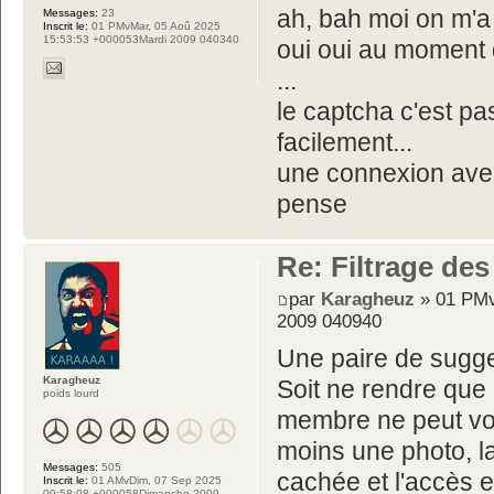
ah, bah moi on m'a
Messages:
23
Inscrit le:
01 PMvMar, 05 Aoû 2025
15:53:53 +000053Mardi 2009 040340
oui oui au moment d
...
le captcha c'est pas
facilement...
une connexion avec
pense
Re: Filtrage des
par
Karagheuz
» 01 PMv
2009 040940
Une paire de sugge
Karagheuz
Soit ne rendre que 
poids lourd
membre ne peut voi
moins une photo, la
Messages:
505
cachée et l'accès 
Inscrit le:
01 AMvDim, 07 Sep 2025
09:58:08 +000058Dimanche 2009