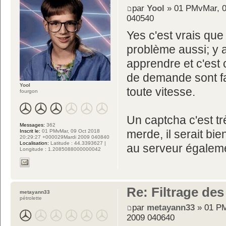
par
Yool
» 01 PMvMar, 0
040540
Yes c'est vrais que c
problème aussi; y a
apprendre et c'est 
de demande sont fai
Yool
toute vitesse.
fourgon
Un captcha c'est trè
Messages:
362
merde, il serait bie
Inscrit le:
01 PMvMar, 09 Oct 2018
20:29:27 +000029Mardi 2009 040840
Localisation:
Latitude : 44.3393627 |
au serveur égalem
Longitude : 1.2085088000000042
Re: Filtrage des
metayann33
pétrolette
par
metayann33
» 01 PM
2009 040640