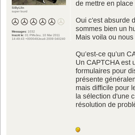
de mettre en plac
SiByLlIn
super lourd
Oui c'est absurde 
sommes bien un hum
Messages:
1032
Mais voila ou nou
Inscrit le:
01 PMvJeu, 10 Mar 2011
14:49:43 +000049Jeudi 2009 040240
Qu’est-ce qu’un 
Un CAPTCHA est une
formulaires pour dis
présente généralem
mais difficile pour 
la sélection d'une 
résolution de pro