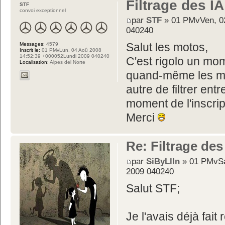
Filtrage des IA
STF
convoi exceptionnel
par
STF
» 01 PMvVen, 02
040240
Messages:
4579
Salut les motos,
Inscrit le:
01 PMvLun, 04 Aoû 2008
14:52:39 +000052Lundi 2009 040240
C'est rigolo un mom
Localisation:
Alpes del Norte
quand-même les mei
autre de filtrer en
moment de l'inscrip
Merci
Re: Filtrage des
par
SiByLlIn
» 01 PMvSa
2009 040240
Salut STF;
Je l'avais déjà fait