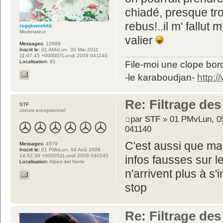
chiadé, presque tr
rebus!..il m' fallut 
rsgqkweekkk
Moderateur
valier
Messages:
12688
Inscrit le:
01 AMvLun, 30 Mai 2011
11:07:45 +000007Lundi 2009 041140
Localisation:
81
File-moi une clope bord
-le karaboudjan-
http:
Re: Filtrage des
STF
convoi exceptionnel
par
STF
» 01 PMvLun, 05
041140
C'est aussi que ma
Messages:
4579
Inscrit le:
01 PMvLun, 04 Aoû 2008
14:52:39 +000052Lundi 2009 040240
infos fausses sur le
Localisation:
Alpes del Norte
n'arrivent plus à s'
stop
Re: Filtrage des