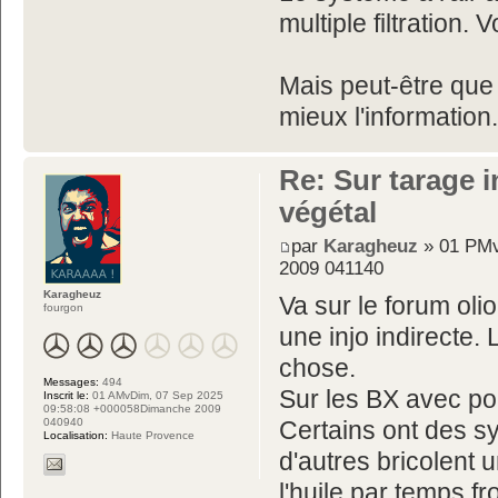
multiple filtration
Mais peut-être que 
mieux l'information.
Re: Sur tarage i
végétal
par
Karagheuz
» 01 PMv
2009 041140
Karagheuz
Va sur le forum olio
fourgon
une injo indirecte.
chose.
Messages:
494
Sur les BX avec pom
Inscrit le:
01 AMvDim, 07 Sep 2025
09:58:08 +000058Dimanche 2009
040940
Certains ont des sy
Localisation:
Haute Provence
d'autres bricolent 
l'huile par temps fr