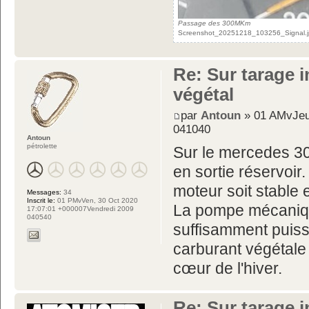
Passage des 300MKm
Screenshot_20251218_103256_Signal.jpg
Re: Sur tarage i
végétal
par
Antoun
» 01 AMvJeu
041040
Antoun
pétrolette
Sur le mercedes 308
en sortie réservoir.
moteur soit stable 
Messages:
34
Inscrit le:
01 PMvVen, 30 Oct 2020
La pompe mécanique
17:07:01 +000007Vendredi 2009
040540
suffisamment puiss
carburant végétale
cœur de l'hiver.
Re: Sur tarage i