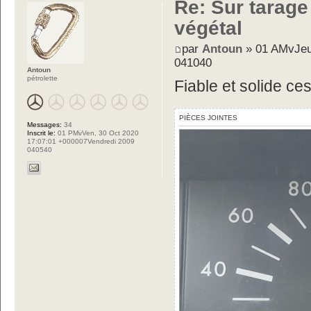
Re: Sur tarage
végétal
par
Antoun
» 01 AMvJeu
041040
Antoun
pétrolette
Fiable et solide ce
PIÈCES JOINTES
Messages:
34
Inscrit le:
01 PMvVen, 30 Oct 2020
17:07:01 +000007Vendredi 2009
040540