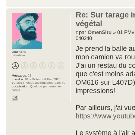
Re: Sur tarage i
végétal
par
OmenSitu
» 01 PMvM
040240
Je prend la balle au
OmenSitu
mon camion va roul
pétrolette
J'ai un restau du co
que c'est moins ada
Messages:
92
Inscrit le:
01 PMvJeu, 04 Déc 2025
OM616 sur L407D).
19:15:14 +000015Jeudi 2009 040740
Localisation:
Quelque part entre les
impressions!
cases..
Par ailleurs, j'ai vu
https://www.yout
Le système à l'air 