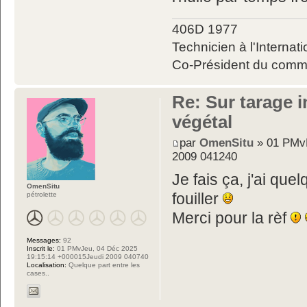
406D 1977
Technicien à l'Internati
Co-Président du commit
Re: Sur tarage i
végétal
par
OmenSitu
» 01 PMvM
2009 041240
Je fais ça, j'ai quel
OmenSitu
fouiller
pétrolette
Merci pour la rèf
Messages:
92
Inscrit le:
01 PMvJeu, 04 Déc 2025
19:15:14 +000015Jeudi 2009 040740
Localisation:
Quelque part entre les
cases..