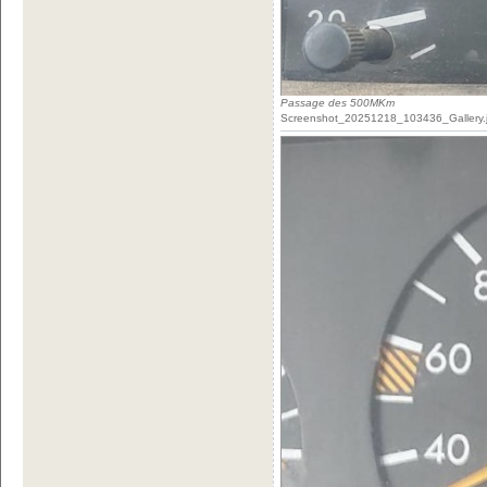
Passage des 500MKm
Screenshot_20251218_103436_Gallery.jp