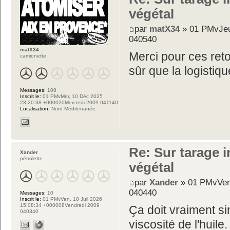
végétal
par
matX34
» 01 PMvJeu
040540
matX34
Merci pour ces retou
camionette
sûr que la logistiqu
Messages:
108
Inscrit le:
01 PMvMer, 10 Déc 2025
23:20:38 +000020Mercredi 2009 041140
Localisation:
Nord Méditerranée
Re: Sur tarage i
Xander
pétrolette
végétal
par
Xander
» 01 PMvVen,
040440
Messages:
10
Inscrit le:
01 PMvVen, 10 Juil 2026
15:08:34 +000008Vendredi 2009
Ça doit vraiment si
040340
viscosité de l'huile.