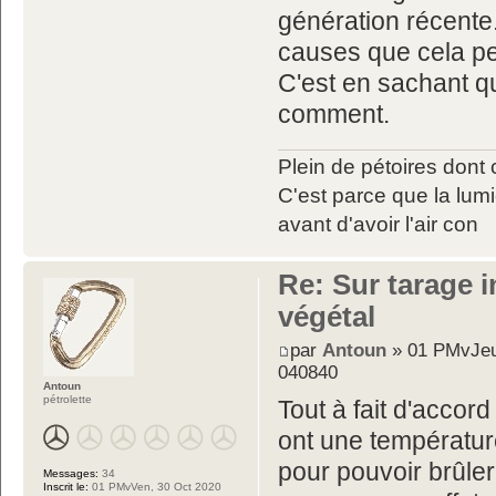
génération récente.
causes que cela pe
C'est en sachant q
comment.
Plein de pétoires dont 
C'est parce que la lumiè
avant d'avoir l'air con
Re: Sur tarage i
végétal
par
Antoun
» 01 PMvJeu
040840
Antoun
pétrolette
Tout à fait d'accord
ont une températur
pour pouvoir brûler
Messages:
34
Inscrit le:
01 PMvVen, 30 Oct 2020