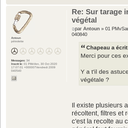
Re: Sur tarage i
végétal
par
Antoun
» 01 PMvSam
040840
Antoun
pétrolette
Chapeau a écrit
Merci pour ces ex
Messages:
34
Inscrit le:
01 PMvVen, 30 Oct 2020
17:07:01 +000007Vendredi 2009
Y a t'il des astu
040540
végétale ?
Il existe plusieurs
récoltent, filtres e
c'est la recolte au