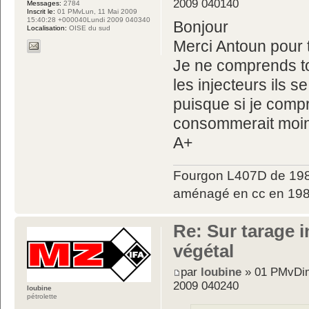
2009 040140
Messages:
2784
Inscrit le:
01 PMvLun, 11 Mai 2009
15:40:28 +000040Lundi 2009 040340
Bonjour
Localisation:
OISE du sud
Merci Antoun pour 
Je ne comprends to
les injecteurs ils s
puisque si je comp
consommerait moi
A+
Fourgon L407D de 198
aménagé en cc en 198
Re: Sur tarage i
végétal
par
loubine
» 01 PMvDim
2009 040240
loubine
pétrolette