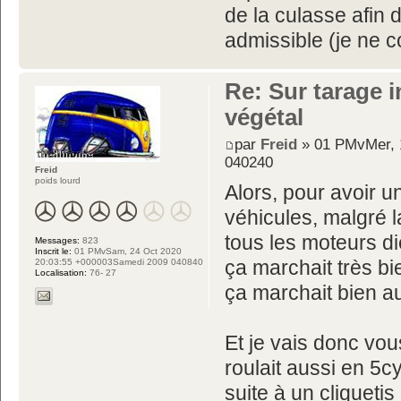
de la culasse afin
admissible (je ne c
Re: Sur tarage i
végétal
par
Freid
» 01 PMvMer, 
040240
Freid
poids lourd
Alors, pour avoir 
véhicules, malgré 
tous les moteurs die
Messages:
823
Inscrit le:
01 PMvSam, 24 Oct 2020
ça marchait très 
20:03:55 +000003Samedi 2009 040840
Localisation:
76- 27
ça marchait bien a
Et je vais donc vou
roulait aussi en 5c
suite à un cliquetis