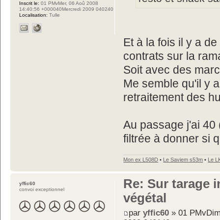
Inscrit le:
01 PMvMer, 06 Aoû 2008
14:40:56 +000040Mercredi 2009 040240
Localisation:
Tulle
Et à la fois il y a 
contrats sur la ra
Soit avec des march
Me semble qu'il y a 
retraitement des hu
Au passage j'ai 40 (
filtrée à donner si
Mon ex L508D
•
Le Saviem s53m
•
Le L
Re: Sur tarage i
yffic60
convoi exceptionnel
végétal
par
yffic60
» 01 PMvDim,