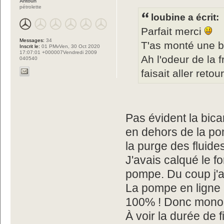
Antoun
pétrolette
loubine a écrit:
Parfait merci
Messages:
34
T'as monté une b
Inscrit le:
01 PMvVen, 30 Oct 2020
17:07:01 +000007Vendredi 2009
Ah l'odeur de la
040540
faisait aller ret
Pas évident la bic
en dehors de la po
la purge des fluide
J'avais calqué le f
pompe. Du coup j'
La pompe en ligne e
100% ! Donc mono 
À voir la durée de f