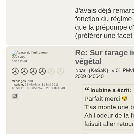
J'avais déjà remarq
fonction du régime
que la prépompe d'o
(préférer une facet
Re: Sur tarage i
-(KeSaK)-
végétal
poids lourd
par
-(KeSaK)-
» 01 PMvM
2009 040640
Messages:
668
Inscrit le:
01 AMvMar, 31 Mai 2011
10:50:12 +000050Mardi 2009 041040
loubine a écrit:
Parfait merci
T'as monté une b
Ah l'odeur de la
faisait aller ret