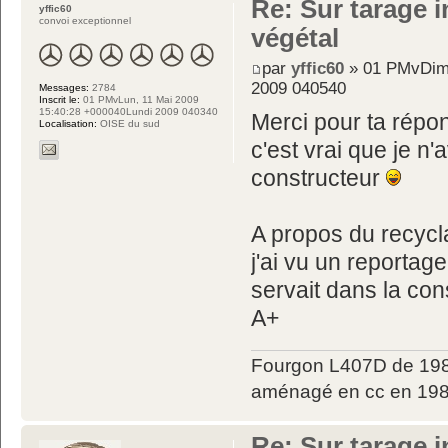
Re: Sur tarage i
yffic60
convoi exceptionnel
végétal
par
yffic60
» 01 PMvDim,
2009 040540
Messages:
2784
Inscrit le:
01 PMvLun, 11 Mai 2009
15:40:28 +000040Lundi 2009 040340
Merci pour ta répo
Localisation:
OISE du sud
c'est vrai que je n
constructeur
A propos du recycla
j'ai vu un reportage
servait dans la con
A+
Fourgon L407D de 198
aménagé en cc en 198
Re: Sur tarage i