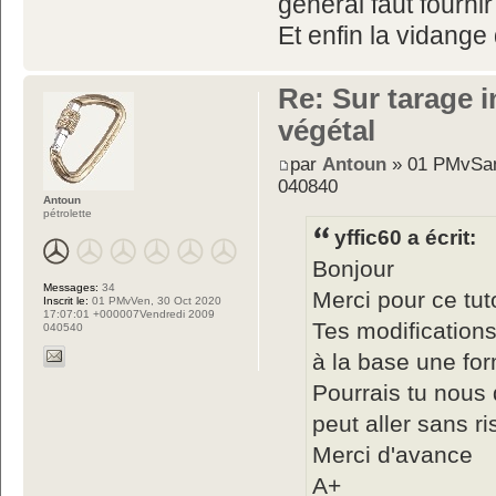
général faut fournir
Et enfin la vidange 
Re: Sur tarage i
végétal
par
Antoun
» 01 PMvSam
040840
Antoun
pétrolette
yffic60 a écrit:
Bonjour
Messages:
34
Merci pour ce tut
Inscrit le:
01 PMvVen, 30 Oct 2020
17:07:01 +000007Vendredi 2009
Tes modifications
040540
à la base une form
Pourrais tu nous 
peut aller sans r
Merci d'avance
A+