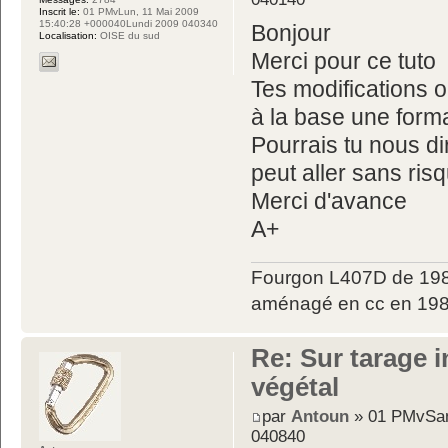
Inscrit le:
01 PMvLun, 11 Mai 2009
15:40:28 +000040Lundi 2009 040340
Bonjour
Localisation:
OISE du sud
Merci pour ce tuto
Tes modifications o
à la base une format
Pourrais tu nous di
peut aller sans ris
Merci d'avance
A+
Fourgon L407D de 198
aménagé en cc en 198
Re: Sur tarage i
végétal
par
Antoun
» 01 PMvSam
040840