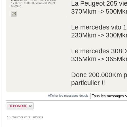
La Peugeot 205 vi
17:07:01 +000007Vendredi 2009
040540
370Mkm -> 500Mkm 
Le mercedes vito 
230Mkm -> 300Mkm 
Le mercedes 308D
335Mkm -> 365Mkm 
Donc 200.000Km pa
particulier !!
Afficher les messages depuis:
Publier une réponse
Retourner vers Tutoriels