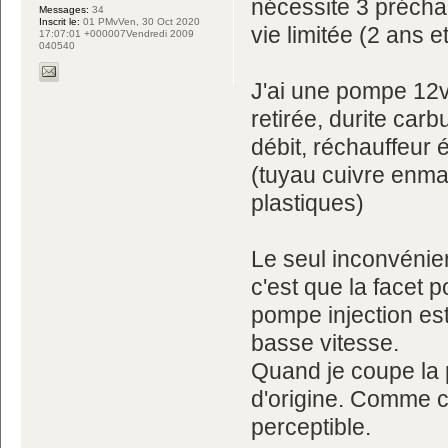
nécessite 3 précha
Messages:
34
Inscrit le:
01 PMvVen, 30 Oct 2020
vie limitée (2 ans e
17:07:01 +000007Vendredi 2009
040540
J'ai une pompe 12v 
retirée, durite car
débit, réchauffeur
(tuyau cuivre enma
plastiques)
Le seul inconvénien
c'est que la facet 
pompe injection est
basse vitesse.
Quand je coupe la 
d'origine. Comme c'
perceptible.