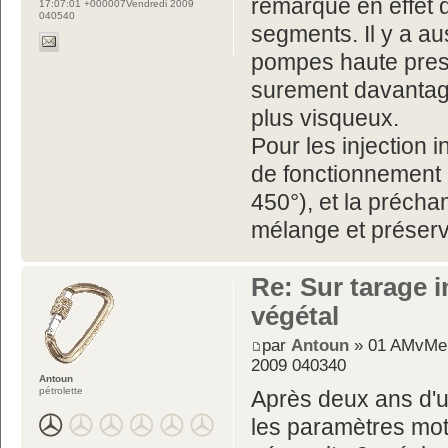
remarque en effet 
17:07:01 +000007Vendredi 2009
040540
segments. Il y a a
pompes haute press
surement davantage 
plus visqueux.
Pour les injection 
de fonctionnement 
450°), et la préch
mélange et préserv
Re: Sur tarage i
végétal
par
Antoun
» 01 AMvMer
2009 040340
Antoun
pétrolette
Après deux ans d'ut
les paramètres mot