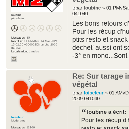
par
loubine
» 01 PMvSam
041040
loubine
pétrolette
Les bons retours d'
Pour les récup d'hu
Messages:
35
ptits resto et snack
Inscrit le:
01 PMvDim, 14 Mar 2021
15:02:56 +000002Dimanche 2009
dechet' aussi ont 
040340
Localisation:
Landes
-3° en mono...Sont
Re: Sur tarage i
végétal
par
loiseleur
» 01 AMvDi
2009 041040
loubine a écrit:
loiseleur
Pour les récup d'h
Moderateur
resto et snack sa
Messages:
11306