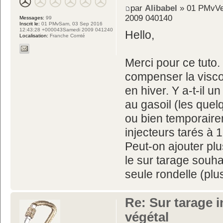
par
Alibabel
» 01 PMvVen
2009 040140
Messages:
99
Inscrit le:
01 PMvSam, 03 Sep 2016
12:43:28 +000043Samedi 2009 041240
Hello,
Localisation:
Franche Comté
Merci pour ce tuto
compenser la viscos
en hiver. Y a-t-il 
au gasoil (les quel
ou bien temporaire
injecteurs tarés à 
Peut-on ajouter plu
le sur tarage souhai
seule rondelle (pl
Re: Sur tarage i
végétal