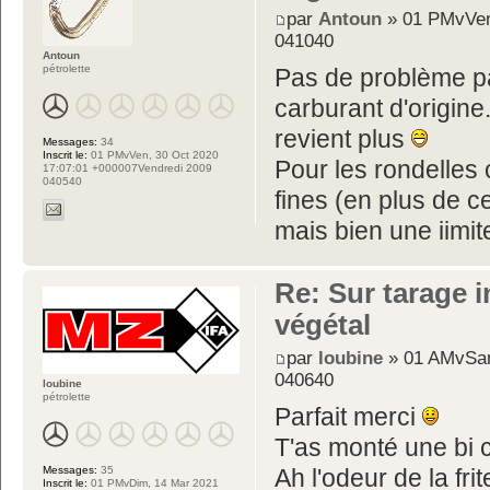
par
Antoun
» 01 PMvVen
041040
Antoun
pétrolette
Pas de problème pa
carburant d'origine
revient plus
Messages:
34
Inscrit le:
01 PMvVen, 30 Oct 2020
Pour les rondelles 
17:07:01 +000007Vendredi 2009
040540
fines (en plus de ce
mais bien une iimit
Re: Sur tarage i
végétal
par
loubine
» 01 AMvSam
040640
loubine
pétrolette
Parfait merci
T'as monté une bi 
Messages:
35
Ah l'odeur de la f
Inscrit le:
01 PMvDim, 14 Mar 2021