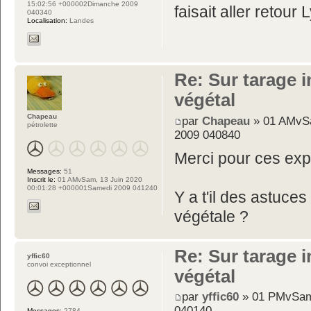
15:02:56 +000002Dimanche 2009
faisait aller retou
040340
Localisation:
Landes
Re: Sur tarage i
végétal
Chapeau
par
Chapeau
» 01 AMvSa
pétrolette
2009 040840
Merci pour ces expl
Messages:
51
Inscrit le:
01 AMvSam, 13 Juin 2020
00:01:28 +000001Samedi 2009 041240
Y a t'il des astuce
végétale ?
Re: Sur tarage i
yffic60
convoi exceptionnel
végétal
par
yffic60
» 01 PMvSam,
040140
Messages:
2784