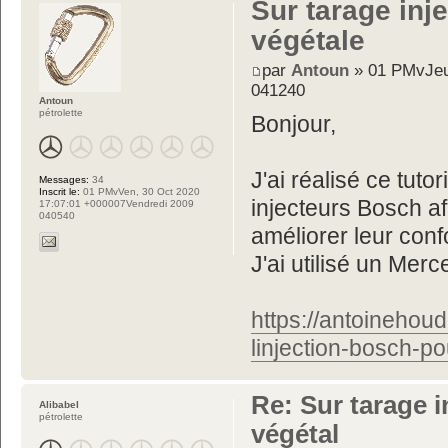
Sur tarage inje
végétale
par
Antoun
» 01 PMvJeu
041240
Antoun
pétrolette
Bonjour,
J'ai réalisé ce tuto
Messages:
34
Inscrit le:
01 PMvVen, 30 Oct 2020
injecteurs Bosch afi
17:07:01 +000007Vendredi 2009
040540
améliorer leur confo
J'ai utilisé un Mer
https://antoinehou
linjection-bosch-po
Re: Sur tarage i
Alibabel
pétrolette
végétal