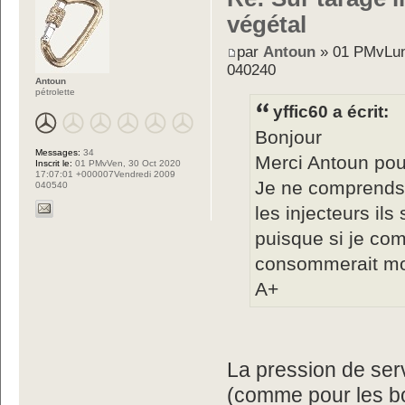
végétal
par
Antoun
» 01 PMvLun
040240
Antoun
pétrolette
yffic60 a écrit:
Bonjour
Messages:
34
Merci Antoun pou
Inscrit le:
01 PMvVen, 30 Oct 2020
17:07:01 +000007Vendredi 2009
Je ne comprends 
040540
les injecteurs ils
puisque si je co
consommerait m
A+
La pression de serv
(comme pour les bo