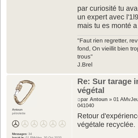
par curiosité tu av
un expert avec l'1l
mais tu es monté a
"Faut rien regretter, re
fond, On vieillit bien 
trous"
J.Brel
Re: Sur tarage i
végétal
par
Antoun
» 01 AMvJeu
041040
Antoun
pétrolette
Retour d'expérience
végétale recyclée.
Messages:
34
Inscrit le:
01 PMvVen, 30 Oct 2020