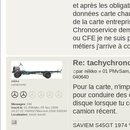
et après les obliga
données carte chauf
de la carte entrepri
Chronoservice dem
ou CFE je ne suis 
métiers j'arrive à
Re: tachychron
par
nikko
» 01 PMvSam, 
040640
nikko
camionette
Pour la carte, n'imp
pour conduire des 
disque lorsque tu 
Messages:
194
Inscrit le:
01 PMvMer, 05 Nov 2008
camion récent.
14:27:12 +000027Mercredi 2009 040240
Localisation:
kreizh breizh
SAVIEM S45GT 1974