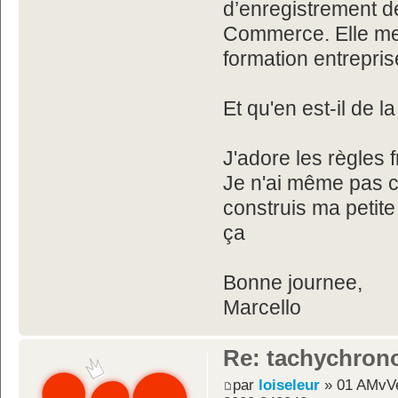
d’enregistrement d
Commerce. Elle me 
formation entrepris
Et qu'en est-il de 
J'adore les règles 
Je n'ai même pas c
construis ma petit
ça
Bonne journee,
Marcello
Re: tachychron
par
loiseleur
» 01 AMvVe