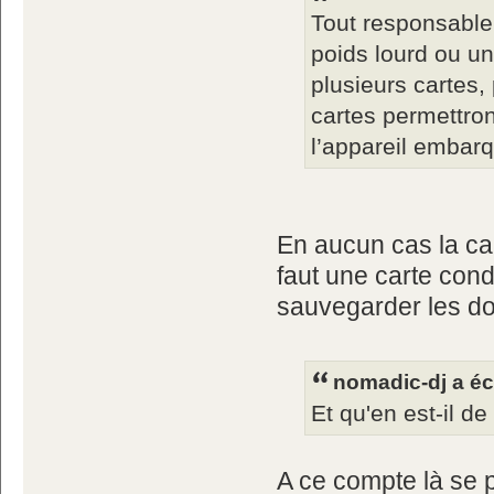
Tout responsable 
poids lourd ou u
plusieurs cartes,
cartes permettron
l’appareil embarq
En aucun cas la car
faut une carte cond
sauvegarder les d
nomadic-dj a écr
Et qu'en est-il d
A ce compte là se p