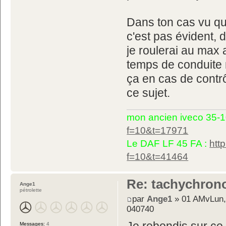
Dans ton cas vu qu
c'est pas évident, 
je roulerai au max a
temps de conduite
ça en cas de contr
ce sujet.
mon ancien iveco 35-1
f=10&t=17971
Le DAF LF 45 FA :
htt
f=10&t=41464
Re: tachychron
Ange1
pétrolette
par
Ange1
» 01 AMvLun,
040740
Messages:
4