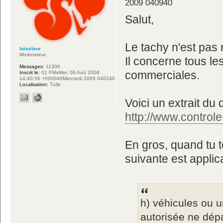
2009 040940
Salut,
Le tachy n'est pas 
loiseleur
Moderateur
Il concerne tous le
Messages:
11306
commerciales.
Inscrit le:
01 PMvMer, 06 Aoû 2008
14:40:56 +000040Mercredi 2009 040240
Localisation:
Tulle
Voici un extrait du 
http://www.controle
En gros, quand tu 
suivante est applic
h) véhicules ou 
autorisée ne dép