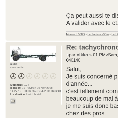
Ça peut aussi te di
A valider avec le ct
Mon ex L508D
•
Le Saviem s53m
•
Le L
Re: tachychron
par
nikko
» 01 PMvSam, 
040140
nikko
camionette
Salut,
Je suis concerné p
d'année...
Messages:
194
Inscrit le:
01 PMvMer, 05 Nov 2008
c'est tellement comp
14:27:12 +000027Mercredi 2009 040240
Localisation:
kreizh breizh
beaucoup de mal à
je me suis donc basé
chez des pros.