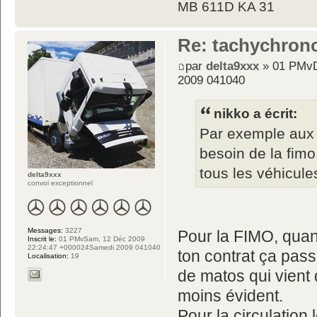
MB 611D KA 31
Re: tachychron
par
delta9xxx
» 01 PMvD
2009 041040
nikko a écrit:
Par exemple aux 
besoin de la fim
tous les véhicule
delta9xxx
convoi exceptionnel
Messages:
3227
Pour la FIMO, quand
Inscrit le:
01 PMvSam, 12 Déc 2009
22:24:47 +000024Samedi 2009 041040
ton contrat ça pas
Localisation:
19
de matos qui vient 
moins évident.
Pour la circulation