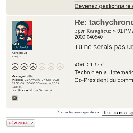
Devenez gestionnaire d
Re: tachychron
par
Karagheuz
» 01 PMv
2009 040540
Tu ne serais pas un
Karagheuz
fourgon
406D 1977
Technicien à l'Internati
Messages:
497
Co-Président du commit
Inscrit le:
01 AMvDim, 07 Sep 2025
09:58:08 +000058Dimanche 2009
040940
Localisation:
Haute Provence
Afficher les messages depuis:
Publier une réponse