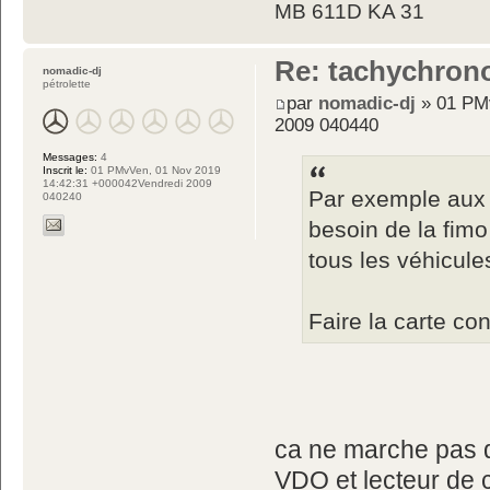
MB 611D KA 31
Re: tachychron
nomadic-dj
pétrolette
par
nomadic-dj
» 01 PM
2009 040440
Messages:
4
Inscrit le:
01 PMvVen, 01 Nov 2019
14:42:31 +000042Vendredi 2009
Par exemple aux 
040240
besoin de la fim
tous les véhicule
Faire la carte co
ca ne marche pas qu
VDO et lecteur de 