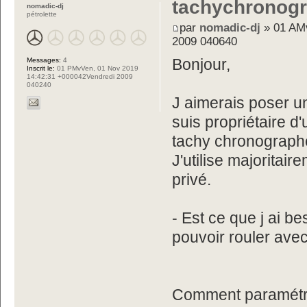
tachychronog
nomadic-dj
pétrolette
par
nomadic-dj
» 01 AMv
2009 040640
Messages:
4
Bonjour,
Inscrit le:
01 PMvVen, 01 Nov 2019
14:42:31 +000042Vendredi 2009
040240
J aimerais poser un
suis propriétaire d
tachy chronograph
J'utilise majorita
privé.
- Est ce que j ai b
pouvoir rouler avec
Comment paramétre