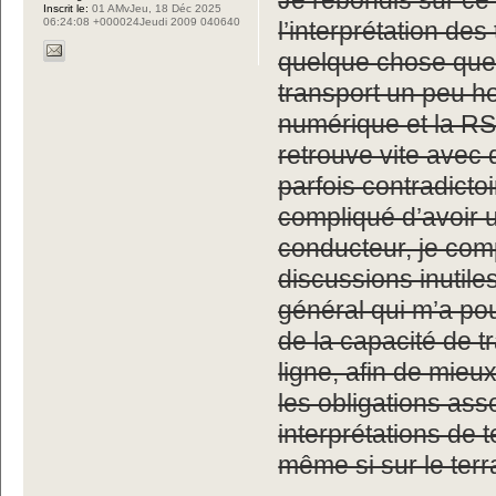
Je rebondis sur ce q
Inscrit le:
01 AMvJeu, 18 Déc 2025
06:24:08 +000024Jeudi 2009 040640
l’interprétation de
quelque chose que 
transport un peu ho
numérique et la RS
retrouve vite avec
parfois contradicto
compliqué d’avoir u
conducteur, je comp
discussions inutiles
général qui m’a po
de la capacité de t
ligne, afin de mieu
les obligations as
interprétations de 
même si sur le terr