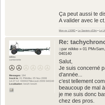
Ça peut aussi te di
A valider avec le ct
Mon ex L508D
•
Le Saviem s53m
•
Le L
Re: tachychron
par
nikko
» 01 PMvSam, 
040140
nikko
camionette
Salut,
Je suis concerné p
d'année...
Messages:
194
Inscrit le:
01 PMvMer, 05 Nov 2008
c'est tellement comp
14:27:12 +000027Mercredi 2009 040240
Localisation:
kreizh breizh
beaucoup de mal à
je me suis donc basé
chez des pros.