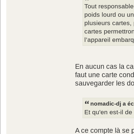
Tout responsable 
poids lourd ou u
plusieurs cartes,
cartes permettron
l’appareil embarq
En aucun cas la car
faut une carte cond
sauvegarder les d
nomadic-dj a écr
Et qu'en est-il d
A ce compte là se p