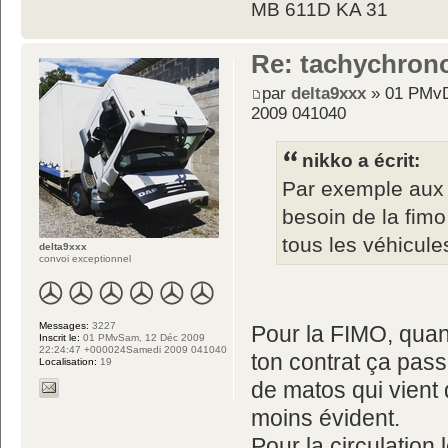
MB 611D KA 31
Re: tachychron
par
delta9xxx
» 01 PMvD
2009 041040
nikko a écrit:
Par exemple aux 
besoin de la fim
tous les véhicule
delta9xxx
convoi exceptionnel
Messages:
3227
Pour la FIMO, quand
Inscrit le:
01 PMvSam, 12 Déc 2009
22:24:47 +000024Samedi 2009 041040
ton contrat ça pas
Localisation:
19
de matos qui vient 
moins évident.
Pour la circulation