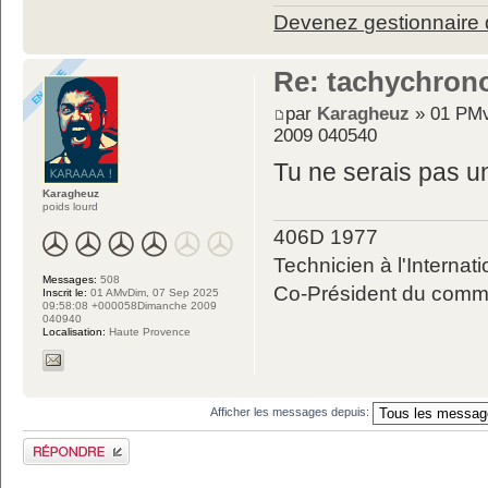
Devenez gestionnaire d
Re: tachychron
par
Karagheuz
» 01 PMv
2009 040540
Tu ne serais pas un
Karagheuz
poids lourd
406D 1977
Technicien à l'Internati
Messages:
508
Co-Président du commit
Inscrit le:
01 AMvDim, 07 Sep 2025
09:58:08 +000058Dimanche 2009
040940
Localisation:
Haute Provence
Afficher les messages depuis:
Publier une réponse