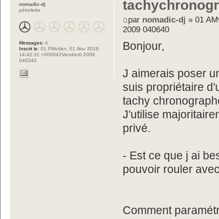
tachychronog
nomadic-dj
pétrolette
par
nomadic-dj
» 01 AMv
2009 040640
Messages:
4
Bonjour,
Inscrit le:
01 PMvVen, 01 Nov 2019
14:42:31 +000042Vendredi 2009
040240
J aimerais poser un
suis propriétaire d
tachy chronograph
J'utilise majorita
privé.
- Est ce que j ai b
pouvoir rouler avec
Comment paramétre