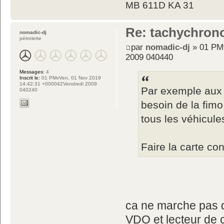
MB 611D KA 31
Re: tachychron
nomadic-dj
pétrolette
par
nomadic-dj
» 01 PM
2009 040440
Messages:
4
Inscrit le:
01 PMvVen, 01 Nov 2019
14:42:31 +000042Vendredi 2009
Par exemple aux 
040240
besoin de la fim
tous les véhicule
Faire la carte co
ca ne marche pas qu
VDO et lecteur de 