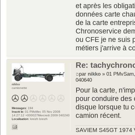
et après les obliga
données carte chauf
de la carte entrepri
Chronoservice dem
ou CFE je ne suis 
métiers j'arrive à
Re: tachychron
par
nikko
» 01 PMvSam, 
040640
nikko
camionette
Pour la carte, n'imp
pour conduire des 
disque lorsque tu 
Messages:
194
Inscrit le:
01 PMvMer, 05 Nov 2008
camion récent.
14:27:12 +000027Mercredi 2009 040240
Localisation:
kreizh breizh
SAVIEM S45GT 1974