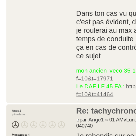
Dans ton cas vu qu
c'est pas évident, 
je roulerai au max a
temps de conduite
ça en cas de contr
ce sujet.
mon ancien iveco 35-1
f=10&t=17971
Le DAF LF 45 FA :
htt
f=10&t=41464
Re: tachychron
Ange1
pétrolette
par
Ange1
» 01 AMvLun,
040740
Messages:
4