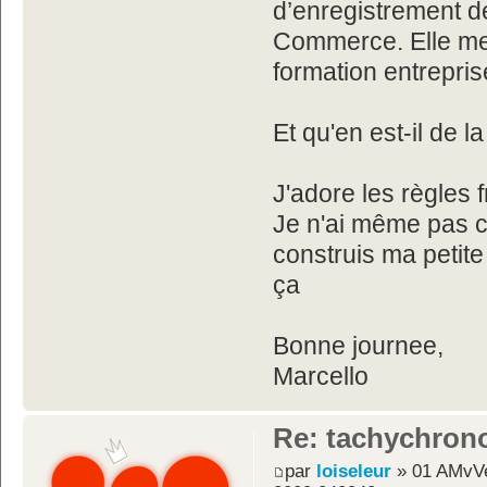
d’enregistrement d
Commerce. Elle me 
formation entrepris
Et qu'en est-il de 
J'adore les règles 
Je n'ai même pas c
construis ma petit
ça
Bonne journee,
Marcello
Re: tachychron
par
loiseleur
» 01 AMvVe