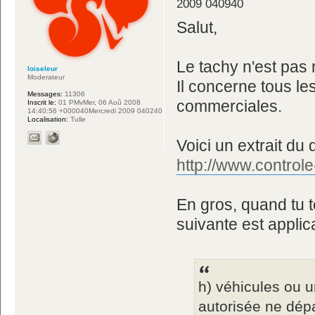
2009 040940
Salut,
Le tachy n'est pas 
loiseleur
Moderateur
Il concerne tous le
Messages:
11306
commerciales.
Inscrit le:
01 PMvMer, 06 Aoû 2008
14:40:56 +000040Mercredi 2009 040240
Localisation:
Tulle
Voici un extrait du 
http://www.controle
En gros, quand tu 
suivante est applic
h) véhicules ou 
autorisée ne dép