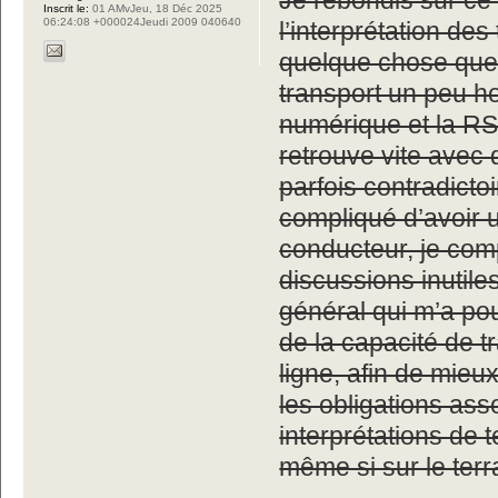
Je rebondis sur ce q
Inscrit le:
01 AMvJeu, 18 Déc 2025
06:24:08 +000024Jeudi 2009 040640
l’interprétation de
quelque chose que 
transport un peu ho
numérique et la RS
retrouve vite avec
parfois contradicto
compliqué d’avoir u
conducteur, je comp
discussions inutiles
général qui m’a po
de la capacité de t
ligne, afin de mieu
les obligations as
interprétations de 
même si sur le terr