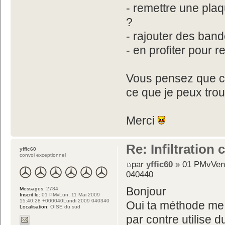
- remettre une pla
?
- rajouter des band
- en profiter pour re
Vous pensez que c'e
ce que je peux trou
Merci
Re: Infiltration
yffic60
convoi exceptionnel
par
yffic60
» 01 PMvVen,
040440
Bonjour
Messages:
2784
Inscrit le:
01 PMvLun, 11 Mai 2009
15:40:28 +000040Lundi 2009 040340
Oui ta méthode me
Localisation:
OISE du sud
par contre utilise d