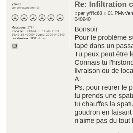
Re: Infiltration
yffic60
convoi exceptionnel
par
yffic60
» 01 PMvVen,
040940
Bonsoir
Messages:
2784
Inscrit le:
01 PMvLun, 11 Mai 2009
15:40:28 +000040Lundi 2009 040340
Pour le problème su
Localisation:
OISE du sud
tapé dans un passa
Tu peux peut être le 
Connais tu l'histor
livraison ou de loca
A+
Ps: pour retirer le
tu prends une spat
tu chauffes la spatu
goudron en faisant 
n'aime pas du tout 