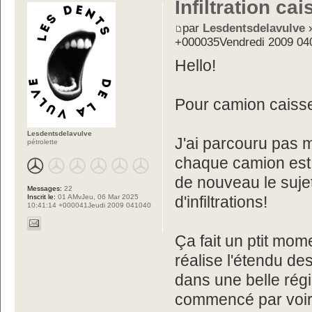
Infiltration ca
par
Lesdentsdelavulve
»
+000035Vendredi 2009 04
Hello!
Pour camion caisse
Lesdentsdelavulve
J'ai parcouru pas m
pétrolette
chaque camion est d
de nouveau le sujet
Messages:
22
Inscrit le:
01 AMvJeu, 06 Mar 2025
d'infiltrations!
10:41:14 +000041Jeudi 2009 041040
Ça fait un ptit mo
réalise l'étendu de
dans une belle régi
commencé par voir ç