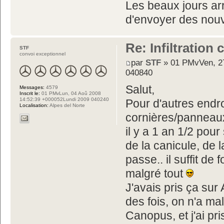
Les beaux jours arr
d'envoyer des nouv
Re: Infiltration
STF
convoi exceptionnel
par
STF
» 01 PMvVen, 27
040840
Salut,
Messages:
4579
Inscrit le:
01 PMvLun, 04 Aoû 2008
14:52:39 +000052Lundi 2009 040240
Pour d'autres endro
Localisation:
Alpes del Norte
cornières/panneaux,
il y a 1 an 1/2 pour
de la canicule, de
passe.. il suffit de
malgré tout
J'avais pris ça sur
des fois, on n'a ma
Canopus, et j'ai pr