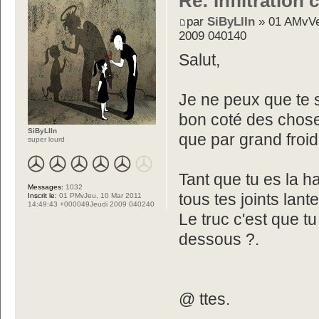
Re: Infiltration
par
SiByLlIn
» 01 AMvVe
2009 040140
Salut,
Je ne peux que te s
bon coté des choses,
SiByLlIn
que par grand froid
super lourd
Tant que tu es la ha
Messages:
1032
tous tes joints lan
Inscrit le:
01 PMvJeu, 10 Mar 2011
14:49:43 +000049Jeudi 2009 040240
Le truc c'est que 
dessous ?.
@ ttes.