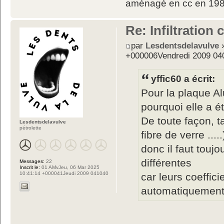
aménagé en cc en 198
Re: Infiltration
par
Lesdentsdelavulve
»
+000006Vendredi 2009 04
yffic60 a écrit:
Pour la plaque Alu
pourquoi elle a 
De toute façon, t
Lesdentsdelavulve
pétrolette
fibre de verre .....
donc il faut touj
différentes
Messages:
22
Inscrit le:
01 AMvJeu, 06 Mar 2025
10:41:14 +000041Jeudi 2009 041040
car leurs coeffici
automatiquemen