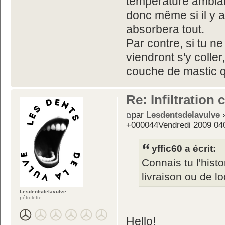
température ambiant
donc même si il y a
absorbera tout.
Par contre, si tu n
viendront s'y coller
couche de mastic qu
Re: Infiltration
par
Lesdentsdelavulve
»
+000044Vendredi 2009 04
yffic60 a écrit:
Connais tu l'hist
livraison ou de lo
Lesdentsdelavulve
pétrolette
Hello!