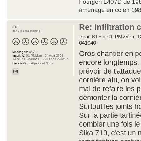
Fourgon L407D de 198
aménagé en cc en 198
Re: Infiltration
STF
convoi exceptionnel
par
STF
» 01 PMvVen, 13
041040
Gros chantier en p
Messages:
4579
Inscrit le:
01 PMvLun, 04 Aoû 2008
14:52:39 +000052Lundi 2009 040240
encore longtemps, 
Localisation:
Alpes del Norte
prévoir de t'attaqu
cornière alu, on vo
mal de refaire les 
démonter la corni
Surtout les joints h
Sur la partie tarti
combler une fois le
Sika 710, c'est un 