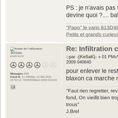
PS : je n'avais pas 
devine quoi ?.... b
"Papo" le vario 813D4
Petits et grands curieu
Re: Infiltration
-(KeSaK)-
par
-(KeSaK)-
» 01 PMvV
poids lourd
2009 040640
pour enlever le res
Messages:
668
blaxon ca marche n
Inscrit le:
01 AMvMar, 31 Mai 2011
10:50:12 +000050Mardi 2009 041040
"Faut rien regretter, re
fond, On vieillit bien 
trous"
J.Brel