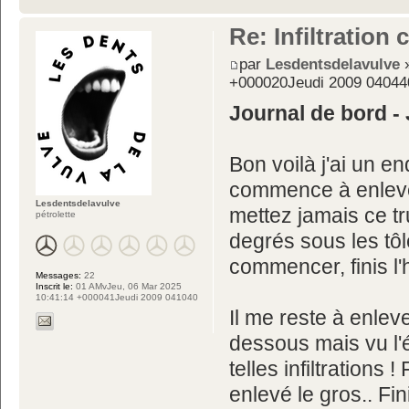
Re: Infiltration
par
Lesdentsdelavulve
»
+000020Jeudi 2009 04044
Journal de bord - 
Bon voilà j'ai un e
commence à enlever
Lesdentsdelavulve
mettez jamais ce tru
pétrolette
degrés sous les tô
commencer, finis l'
Messages:
22
Inscrit le:
01 AMvJeu, 06 Mar 2025
10:41:14 +000041Jeudi 2009 041040
Il me reste à enlev
dessous mais vu l'
telles infiltrations 
enlevé le gros.. Fi