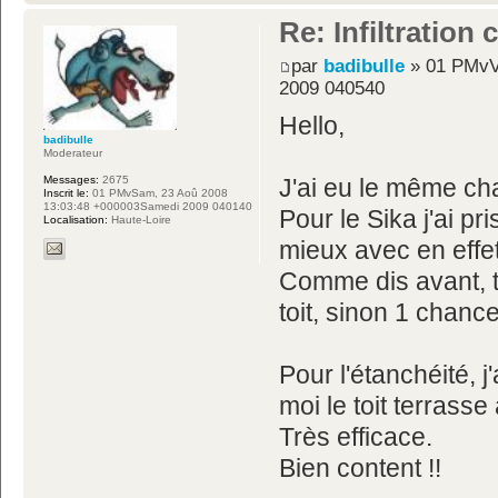
Re: Infiltration
par
badibulle
» 01 PMvVe
2009 040540
Hello,
badibulle
Moderateur
Messages:
2675
J'ai eu le même cha
Inscrit le:
01 PMvSam, 23 Aoû 2008
13:03:48 +000003Samedi 2009 040140
Pour le Sika j'ai pr
Localisation:
Haute-Loire
mieux avec en effe
Comme dis avant, tan
toit, sinon 1 chanc
Pour l'étanchéité, j
moi le toit terrass
Très efficace.
Bien content !!