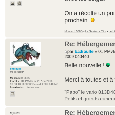
On a récolté un poi
prochain.
Mon ex L508D
•
Le Saviem s53m
•
Le L
Re: Hébergemen
par
badibulle
» 01 PMvM
2009 040440
Belle nouvelle !
badibulle
Moderateur
Messages:
2675
Merci à toutes et à 
Inscrit le:
01 PMvSam, 23 Aoû 2008
13:03:48 +000003Samedi 2009 040140
Localisation:
Haute-Loire
"Papo" le vario 813D4
Petits et grands curieu
Re: Hébergemen
Elbabet