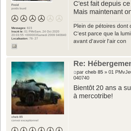
C'est fait depuis c
Freid
poids lourd
Mais maintenant on 
Plein de pétoires dont 
Messages:
823
Inscrit le:
01 PMvSam, 24 Oct 2020
C'est parce que la lumiè
20:03:55 +000003Samedi 2009 040840
Localisation:
76- 27
avant d'avoir l'air con
Re: Hébergemen
par
cheb 85
» 01 PMvJeu
040740
Bientôt 20 ans a su
à mercotribe!
cheb 85
convoi exceptionnel