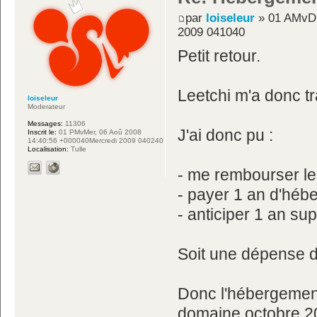
par
loiseleur
» 01 AMvDi
2009 041040
Petit retour.
Leetchi m'a donc t
loiseleur
Moderateur
Messages:
11306
J'ai donc pu :
Inscrit le:
01 PMvMer, 06 Aoû 2008
14:40:56 +000040Mercredi 2009 040240
Localisation:
Tulle
- me rembourser le
- payer 1 an d'héb
- anticiper 1 an s
Soit une dépense 
Donc l'hébergement
domaine octobre 2