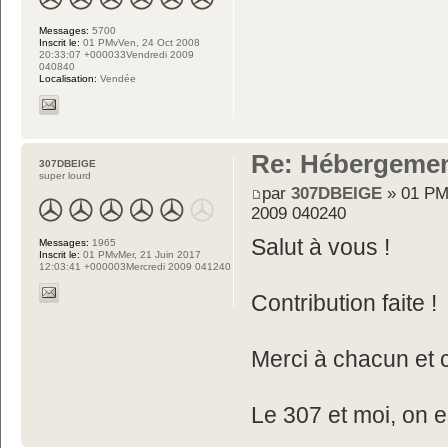
Messages:
5700
Inscrit le:
01 PMvVen, 24 Oct 2008
20:33:07 +000033Vendredi 2009
040840
Localisation:
Vendée
Re: Hébergemen
307DBEIGE
super lourd
par
307DBEIGE
» 01 PM
2009 040240
Salut à vous !
Messages:
1965
Inscrit le:
01 PMvMer, 21 Juin 2017
12:03:41 +000003Mercredi 2009 041240
Contribution faite !
Merci à chacun et c
Le 307 et moi, on e