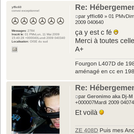
Re: Hébergemen
yffic60
convoi exceptionnel
par
yffic60
» 01 PMvDim,
2009 040640
ça y est c fé
Messages:
2784
Inscrit le:
01 PMvLun, 11 Mai 2009
15:40:28 +000040Lundi 2009 040340
Merci à toutes cell
Localisation:
OISE du sud
A+
Fourgon L407D de 198
aménagé en cc en 198
Re: Hébergemen
par
Geronimo aka Dj-M
+000007Mardi 2009 0407
Et voilà
ZE 408D
Puis mes Anc