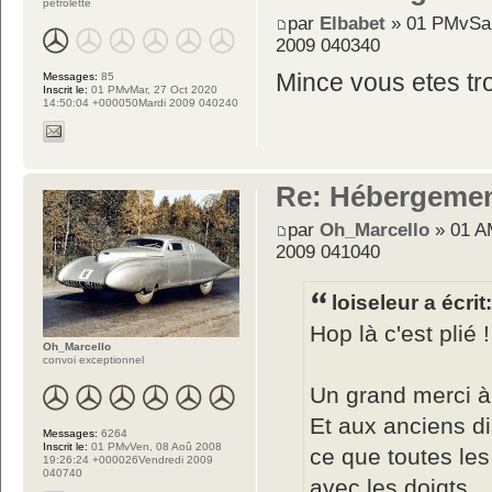
pétrolette
par
Elbabet
» 01 PMvSam
2009 040340
Mince vous etes tro
Messages:
85
Inscrit le:
01 PMvMar, 27 Oct 2020
14:50:04 +000050Mardi 2009 040240
Re: Hébergemen
par
Oh_Marcello
» 01 A
2009 041040
loiseleur a écrit
Hop là c'est plié 
Oh_Marcello
convoi exceptionnel
Un grand merci à
Et aux anciens di
Messages:
6264
Inscrit le:
01 PMvVen, 08 Aoû 2008
ce que toutes les
19:26:24 +000026Vendredi 2009
040740
avec les doigts.