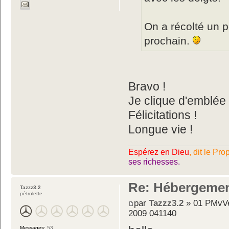
On a récolté un p
prochain.
Bravo !
Je clique d'emblée p
Félicitations !
Longue vie !
Espérez en Dieu
, dit le Pro
ses richesses.
Re: Hébergemen
Tazzz3.2
pétrolette
par
Tazzz3.2
» 01 PMvVe
2009 041140
Messages:
53