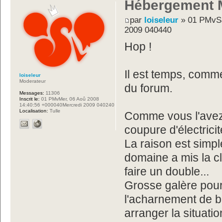
Hébergement M
par
loiseleur
» 01 PMvSa
2009 040440
Hop !
Il est temps, comm
loiseleur
Moderateur
du forum.
Messages:
11306
Inscrit le:
01 PMvMer, 06 Aoû 2008
14:40:56 +000040Mercredi 2009 040240
Localisation:
Tulle
Comme vous l'avez
coupure d'électrici
La raison est simpl
domaine a mis la c
faire un double...
Grosse galère pour
l'acharnement de b
arranger la situati