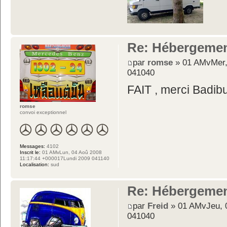
Re: Hébergemen
par
romse
» 01 AMvMer,
041040
FAIT , merci Badibul
romse
convoi exceptionnel
Messages:
4102
Inscrit le:
01 AMvLun, 04 Aoû 2008
11:17:44 +000017Lundi 2009 041140
Localisation:
sud
Re: Hébergemen
par
Freid
» 01 AMvJeu, 
041040