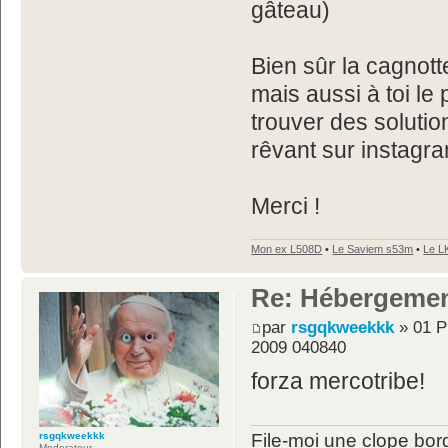
gâteau)
Bien sûr la cagnot
mais aussi à toi le 
trouver des soluti
rêvant sur instagr
Merci !
Mon ex L508D
•
Le Saviem s53m
•
Le L
Re: Hébergemen
par
rsgqkweekkk
» 01 P
2009 040840
forza mercotribe!
rsgqkweekkk
File-moi une clope bord
Moderateur