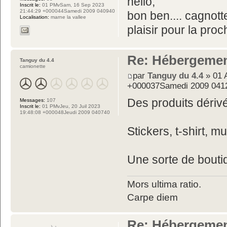
hello,
Inscrit le:
01 PMvSam, 16 Sep 2023
21:44:29 +000044Samedi 2009 040940
bon ben.... cagnott
Localisation:
marne la vallee
plaisir pour la proc
Re: Hébergemen
Tanguy du 4.4
camionette
par
Tanguy du 4.4
» 01 
+000037Samedi 2009 041
Des produits dériv
Messages:
107
Inscrit le:
01 PMvJeu, 20 Juil 2023
19:48:08 +000048Jeudi 2009 040740
Stickers, t-shirt, 
Une sorte de bouti
Mors ultima ratio.
Carpe diem
Re: Hébergemen