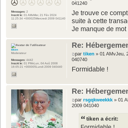
041240
Je trouve ce compte
Messages:
2
Inscrit le:
01 AMvMer, 21 Fév 2024
11:25:34 +000025Mercredi 2009 041140
suite à cette transa
Je manque de mot p
Re: Hébergemen
tiken
par
tiken
» 01 AMvJeu, 2
Moderateur
040740
Messages:
4442
Inscrit le:
01 PMvLun, 04 Aoû 2008
16:05:21 +000005Lundi 2009 040440
Formidable !
Re: Hébergemen
par
rsgqkweekkk
» 01 A
2009 041040
tiken a écrit:
Formidable !