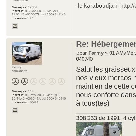
-le karaboudjan-
http:
Messages:
12684
Inscrit le:
01 AMvLun, 30 Mai 2011
11:07:45 +000007Lundi 2009 041140
Localisation:
81
Re: Hébergemen
par
Farmy
» 01 AMvMer,
040740
Farmy
Salut les graisseux
camionette
nos vieux mercos né
maintien de cette 
Messages:
143
nous conforte dan
Inscrit le:
01 PMvJeu, 10 Jan 2019
16:44:42 +000044Jeudi 2009 040440
à tous(tes)
Localisation:
95/61
308D33 de 1991, 4 cyl.