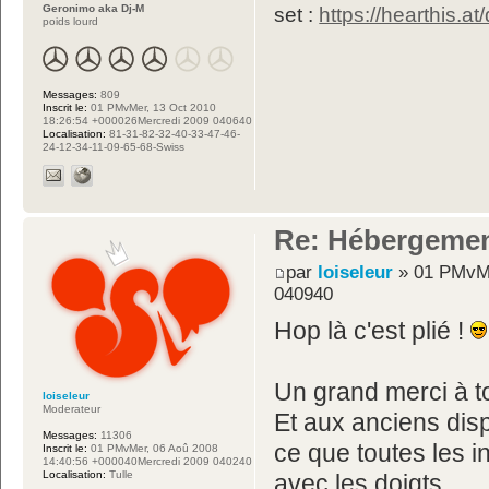
Geronimo aka Dj-M
set :
https://hearthis.at
poids lourd
Messages:
809
Inscrit le:
01 PMvMer, 13 Oct 2010
18:26:54 +000026Mercredi 2009 040640
Localisation:
81-31-82-32-40-33-47-46-
24-12-34-11-09-65-68-Swiss
Re: Hébergemen
par
loiseleur
» 01 PMvMa
040940
Hop là c'est plié !
Un grand merci à t
loiseleur
Moderateur
Et aux anciens disp
Messages:
11306
ce que toutes les i
Inscrit le:
01 PMvMer, 06 Aoû 2008
14:40:56 +000040Mercredi 2009 040240
Localisation:
Tulle
avec les doigts.