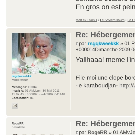
En gros on est pei
Mon ex L508D
•
Le Saviem s53m
•
Le L
Re: Hébergemen
par
rsgqkweekkk
» 01 P
+000014Dimanche 2009 0
Yallhaaa! meme l'in
rsgqkweekkk
File-moi une clope bord
Moderateur
-le karaboudjan-
http:
Messages:
12684
Inscrit le:
01 AMvLun, 30 Mai 2011
11:07:45 +000007Lundi 2009 041140
Localisation:
81
Re: Hébergemen
RogeRR
pétrolette
par
RogeRR
» 01 AMvJeu