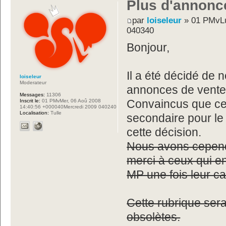
Plus d'annonc
par
loiseleur
» 01 PMvLu
040340
Bonjour,
Il a été décidé de n
loiseleur
Moderateur
annonces de vente 
Messages:
11306
Inscrit le:
01 PMvMer, 06 Aoû 2008
Convaincus que ces 
14:40:56 +000040Mercredi 2009 040240
Localisation:
Tulle
secondaire pour l
cette décision.
Nous avons cepend
merci à ceux qui e
MP une fois leur c
Cette rubrique ser
obsolètes.