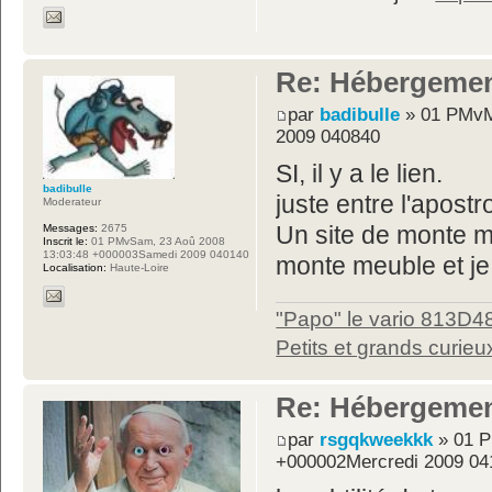
Re: Hébergemen
par
badibulle
» 01 PMvMe
2009 040840
SI, il y a le lien.
badibulle
juste entre l'apostr
Moderateur
Messages:
2675
Un site de monte m
Inscrit le:
01 PMvSam, 23 Aoû 2008
13:03:48 +000003Samedi 2009 040140
monte meuble et je 
Localisation:
Haute-Loire
"Papo" le vario 813D4
Petits et grands curieu
Re: Hébergemen
par
rsgqkweekkk
» 01 P
+000002Mercredi 2009 04