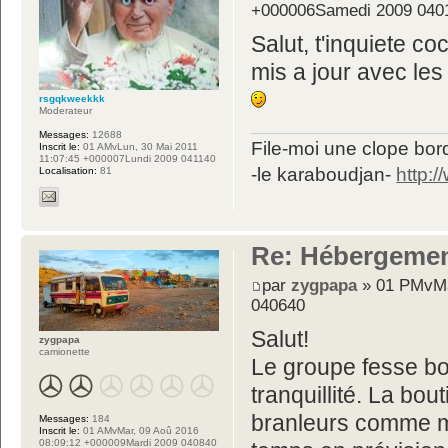
+000006Samedi 2009 040
Salut, t'inquiete c
mis a jour avec les
rsgqkweekkk
Moderateur
Messages:
12688
File-moi une clope bord
Inscrit le:
01 AMvLun, 30 Mai 2011
11:07:45 +000007Lundi 2009 041140
-le karaboudjan-
http:
Localisation:
81
Re: Hébergemen
par
zygpapa
» 01 PMvMa
040640
Salut!
zygpapa
camionette
Le groupe fesse bo
tranquillité. La bo
branleurs comme mo
Messages:
184
Inscrit le:
01 AMvMar, 09 Aoû 2016
08:09:12 +000009Mardi 2009 040840