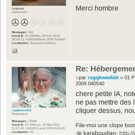
Merci hombre
zygpapa
camionette
Messages:
184
Inscrit le:
01 AMvMar, 09 Aoû 2016
08:09:12 +000009Mardi 2009 040840
Localisation:
Soussans (médoc)
Re: Hébergemen
par
rsgqkweekkk
» 01 P
2009 040540
chere petite IA, not
ne pas mettre des l
cliquer dessus, no
rsgqkweekkk
Moderateur
Messages:
12688
File-moi une clope bord
Inscrit le:
01 AMvLun, 30 Mai 2011
11:07:45 +000007Lundi 2009 041140
-le karaboudjan-
http:
Localisation:
81