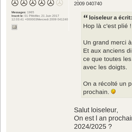
2009 040740
Messages:
1965
Inscrit le:
01 PMvMer, 21 Juin 2017
loiseleur a écrit
12:03:41 +000003Mercredi 2009 041240
Hop là c'est plié 
Un grand merci à
Et aux anciens di
ce que toutes les
avec les doigts.
On a récolté un p
prochain.
Salut loiseleur,
On est l an procha
2024/2025 ?