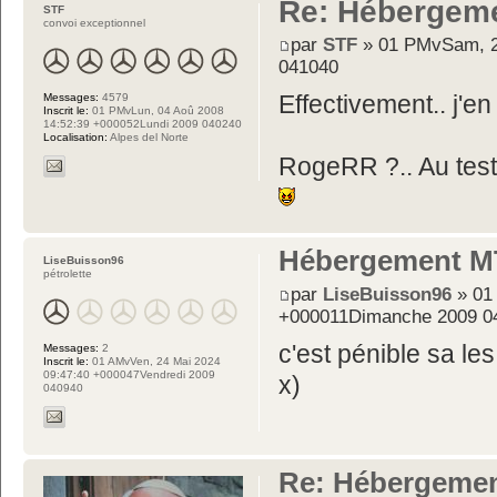
Re: Hébergeme
STF
convoi exceptionnel
par
STF
» 01 PMvSam, 2
041040
Messages:
4579
Effectivement.. j'en 
Inscrit le:
01 PMvLun, 04 Aoû 2008
14:52:39 +000052Lundi 2009 040240
Localisation:
Alpes del Norte
RogeRR ?.. Au test 
Hébergement MT
LiseBuisson96
pétrolette
par
LiseBuisson96
» 01
+000011Dimanche 2009 0
c'est pénible sa l
Messages:
2
Inscrit le:
01 AMvVen, 24 Mai 2024
09:47:40 +000047Vendredi 2009
x)
040940
Re: Hébergemen