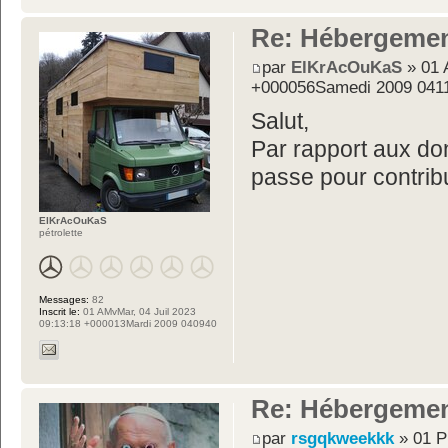
Re: Hébergemen
par
ElKrAcOuKaS
» 01 
+000056Samedi 2009 041
Salut,
Par rapport aux do
passe pour contrib
ElKrAcOuKaS
pétrolette
Messages:
82
Inscrit le:
01 AMvMar, 04 Juil 2023
09:13:18 +000013Mardi 2009 040940
Re: Hébergemen
par
rsgqkweekkk
» 01 P