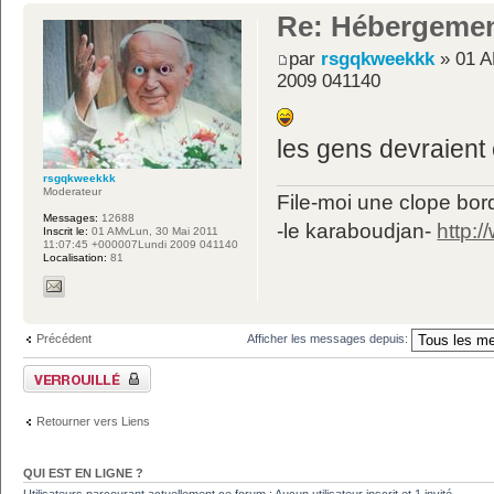
Re: Hébergemen
par
rsgqkweekkk
» 01 A
2009 041140
les gens devraient 
rsgqkweekkk
Moderateur
File-moi une clope bord
Messages:
12688
-le karaboudjan-
http:
Inscrit le:
01 AMvLun, 30 Mai 2011
11:07:45 +000007Lundi 2009 041140
Localisation:
81
Précédent
Afficher les messages depuis:
Sujet verrouillé
Retourner vers Liens
QUI EST EN LIGNE ?
Utilisateurs parcourant actuellement ce forum : Aucun utilisateur inscrit et 1 invité