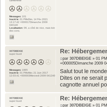
camionette
Messages:
101
Inscrit le:
01 PMvDim, 14 Fév 2021
13:17:42 +000017Dimanche 2009
040140
Localisation:
06, a côté de nice, mais loin
des cons.
Re: Hébergemen
307DBEIGE
super lourd
par
307DBEIGE
» 01 PM
+000005Dimanche 2009 0
Salut tout le mond
Messages:
1965
Inscrit le:
01 PMvMer, 21 Juin 2017
12:03:41 +000003Mercredi 2009 041240
Dites on ne serait 
cagnotte annuel po
Re: Hébergemen
307DBEIGE
super lourd
par
307DBEIGE
» 01 PM