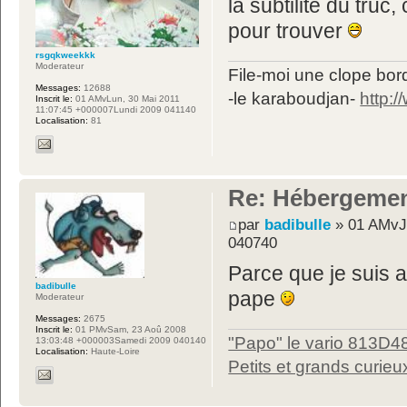
la subtilité du truc
pour trouver
rsgqkweekkk
Moderateur
File-moi une clope bord
Messages:
12688
-le karaboudjan-
http:
Inscrit le:
01 AMvLun, 30 Mai 2011
11:07:45 +000007Lundi 2009 041140
Localisation:
81
Re: Hébergemen
par
badibulle
» 01 AMvJe
040740
Parce que je suis 
badibulle
pape
Moderateur
Messages:
2675
Inscrit le:
01 PMvSam, 23 Aoû 2008
"Papo" le vario 813D4
13:03:48 +000003Samedi 2009 040140
Localisation:
Haute-Loire
Petits et grands curieu