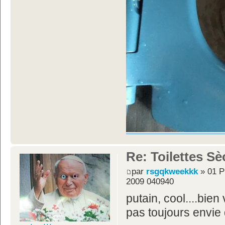
Re: Toilettes S
par
rsgqkweekkk
» 01 P
2009 040940
putain, cool....bie
pas toujours envie 