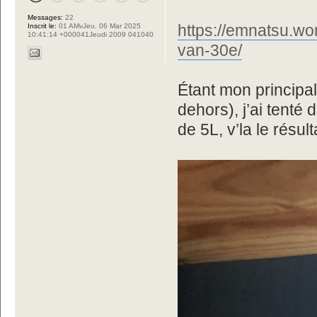
Messages:
22
https://emnatsu.wo
Inscrit le:
01 AMvJeu, 06 Mar 2025
10:41:14 +000041Jeudi 2009 041040
van-30e/
Étant mon principal
dehors), j’ai tenté
de 5L, v’la le résult