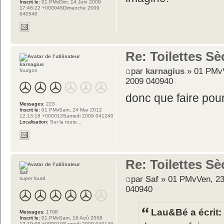
Inscrit le:
01 PMvDim, 14 Juin 2009
17:48:22 +000048Dimanche 2009
040540
Re: Toilettes S
karnagius
par
karnagius
» 01 PMvV
fourgon
2009 040940
donc que faire pou
Messages:
223
Inscrit le:
01 PMvSam, 24 Mar 2012
12:13:18 +000013Samedi 2009 041240
Localisation:
Sur la route...
Re: Toilettes S
Saf
par
Saf
» 01 PMvVen, 23
super lourd
040940
Lau&Bé a écrit:
Messages:
1798
Inscrit le:
01 PMvSam, 16 Aoû 2008
13:19:09 +000019Samedi 2009 040140