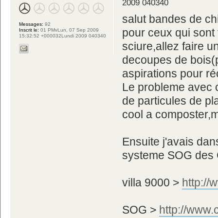
2009 040340
salut bandes de ch
Messages:
92
pour ceux qui sont 
Inscrit le:
01 PMvLun, 07 Sep 2009
15:32:52 +000032Lundi 2009 040340
sciure,allez faire u
decoupes de bois(p
aspirations pour ré
Le probleme avec ce
de particules de p
cool a composter,m
Ensuite j'avais dans
systeme SOG des C
villa 9000 >
http:/
SOG >
http://www.