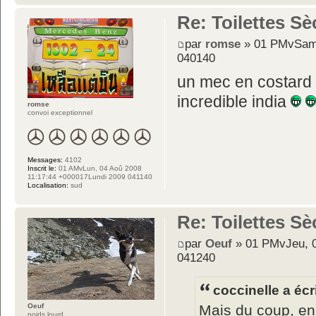
Re: Toilettes S
par
romse
» 01 PMvSam,
040140
un mec en costard 
incredible india
romse
convoi exceptionnel
Messages:
4102
Inscrit le:
01 AMvLun, 04 Aoû 2008
11:17:44 +000017Lundi 2009 041140
Localisation:
sud
Re: Toilettes S
par
Oeuf
» 01 PMvJeu, 0
041240
coccinelle a écri
Mais du coup, en 
Oeuf
poids lourd