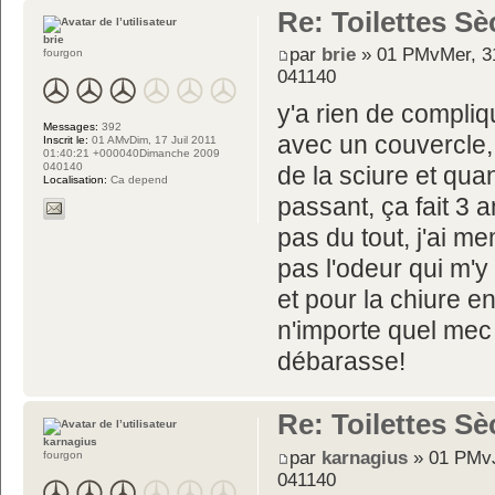
Re: Toilettes S
brie
par
brie
» 01 PMvMer, 31
fourgon
041140
y'a rien de compli
Messages:
392
avec un couvercle, u
Inscrit le:
01 AMvDim, 17 Juil 2011
01:40:21 +000040Dimanche 2009
040140
de la sciure et quan
Localisation:
Ca depend
passant, ça fait 3 
pas du tout, j'ai me
pas l'odeur qui m'y 
et pour la chiure e
n'importe quel mec q
débarasse!
Re: Toilettes S
karnagius
par
karnagius
» 01 PMvJ
fourgon
041140