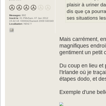
plaisir à uriner d
dis que ça pourra
Messages:
892
ses situations le
Inscrit le:
01 PMvSam, 07 Jan 2012
15:42:16 +000042Samedi 2009 040340
Localisation:
Héhé !!
Mais carrément, en 
magnifiques endroit
gentiment un petit c
Du coup en lieu et 
l'Irlande où je traça
étapes dodo, et de
Exemple d'une bell