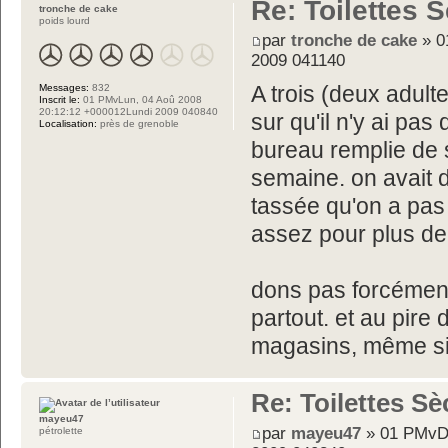
Re: Toilettes 
tronche de cake
poids lourd
par
tronche de cake
» 0
2009 041140
Messages:
832
A trois (deux adulte
Inscrit le:
01 PMvLun, 04 Aoû 2008
20:12:12 +000012Lundi 2009 040840
sur qu'il n'y ai pa
Localisation:
près de grenoble
bureau remplie de s
semaine. on avait d
tassée qu'on a pas
assez pour plus d
dons pas forcément
partout. et au pire 
magasins, même si 
Re: Toilettes S
mayeu47
par
mayeu47
» 01 PMvDi
pétrolette