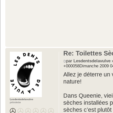
Re: Toilettes S
par
Lesdentsdelavulve
»
+000058Dimanche 2009 0
Allez je déterre u
nature!
Dans Queenie, vieil
Lesdentsdelavulve
sèches installées p
pétrolette
sèches c’est plutôt l