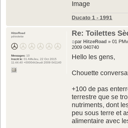
Ducato 1 - 1991
Re: Toilettes S
HitzeRoad
pétrolette
par
HitzeRoad
» 01 PMv
2009 040740
Hello les gens,
Messages:
10
Inscrit le:
01 AMvJeu, 22 Oct 2015
11:44:40 +000044Jeudi 2009 041140
Chouette conversat
+100 de pas enterre
terrestre que se tr
nutriments, dont l
peu sous terre et a
alimentaire avec l