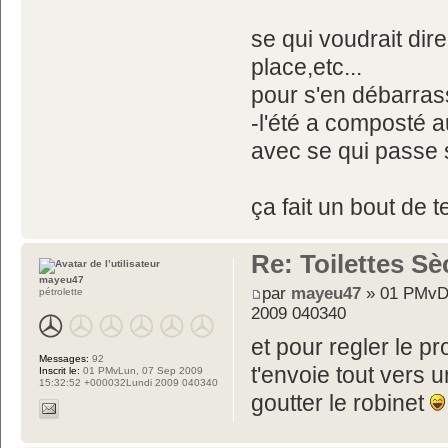
se qui voudrait dir
place,etc...
pour s'en débarrass
-l'été a composté 
avec se qui passe 
ça fait un bout de 
Re: Toilettes S
mayeu47
par
mayeu47
» 01 PMvDi
pétrolette
2009 040340
et pour regler le p
Messages:
92
t'envoie tout vers 
Inscrit le:
01 PMvLun, 07 Sep 2009
15:32:52 +000032Lundi 2009 040340
goutter le robinet