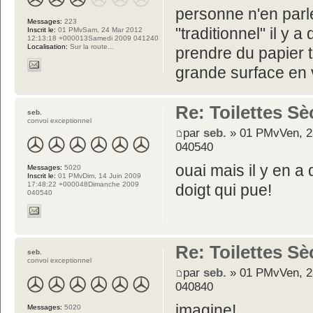
personne n'en parl
Messages:
223
"traditionnel" il y 
Inscrit le:
01 PMvSam, 24 Mar 2012
12:13:18 +000013Samedi 2009 041240
Localisation:
Sur la route...
prendre du papier to
grande surface en
Re: Toilettes S
seb.
convoi exceptionnel
par
seb.
» 01 PMvVen, 2
040540
ouai mais il y en a q
Messages:
5020
Inscrit le:
01 PMvDim, 14 Juin 2009
17:48:22 +000048Dimanche 2009
doigt qui pue!
040540
Re: Toilettes S
seb.
convoi exceptionnel
par
seb.
» 01 PMvVen, 2
040840
imagine!
Messages:
5020