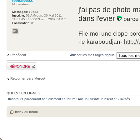
rsgqkweekkk
Moderateur
j'ai pas de photo m
Messages:
12683
Inscrit le:
01 AMvLun, 30 Mai 2011
dans l'evier
parce 
11:07:45 +000007Lundi 2009 041140
Localisation:
81
File-moi une clope bord
-le karaboudjan-
http:
Précédent
Afficher les messages depuis:
Publier une réponse
Retourner vers Merco²
QUI EST EN LIGNE ?
Utilisateurs parcourant actuellement ce forum : Aucun utilisateur inscrit et 2 invités
Index du forum