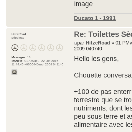
Ducato 1 - 1991
Re: Toilettes S
HitzeRoad
pétrolette
par
HitzeRoad
» 01 PMv
2009 040740
Hello les gens,
Messages:
10
Inscrit le:
01 AMvJeu, 22 Oct 2015
11:44:40 +000044Jeudi 2009 041140
Chouette conversat
+100 de pas enterre
terrestre que se tr
nutriments, dont l
peu sous terre et a
alimentaire avec l