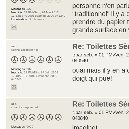
personne n'en parl
Messages:
223
"traditionnel" il y 
Inscrit le:
01 PMvSam, 24 Mar 2012
12:13:18 +000013Samedi 2009 041240
Localisation:
Sur la route...
prendre du papier to
grande surface en
Re: Toilettes S
seb.
convoi exceptionnel
par
seb.
» 01 PMvVen, 2
040540
ouai mais il y en a q
Messages:
5020
Inscrit le:
01 PMvDim, 14 Juin 2009
17:48:22 +000048Dimanche 2009
doigt qui pue!
040540
Re: Toilettes S
seb.
convoi exceptionnel
par
seb.
» 01 PMvVen, 2
040840
imagine!
Messages:
5020