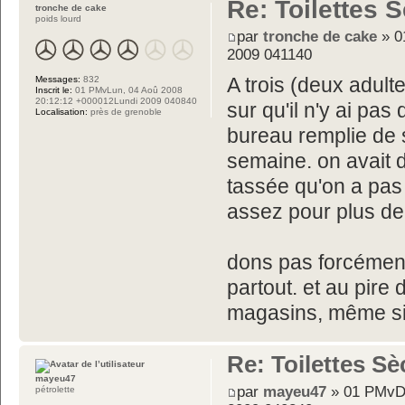
Re: Toilettes 
tronche de cake
poids lourd
par
tronche de cake
» 0
2009 041140
Messages:
832
A trois (deux adulte
Inscrit le:
01 PMvLun, 04 Aoû 2008
20:12:12 +000012Lundi 2009 040840
sur qu'il n'y ai pa
Localisation:
près de grenoble
bureau remplie de s
semaine. on avait d
tassée qu'on a pas
assez pour plus d
dons pas forcément
partout. et au pire 
magasins, même si 
Re: Toilettes S
mayeu47
par
mayeu47
» 01 PMvDi
pétrolette