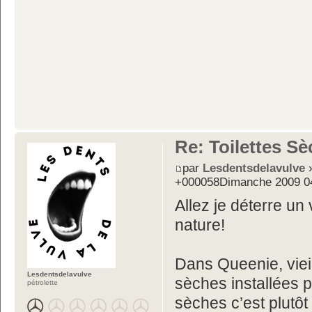
Re: Toilettes S
par
Lesdentsdelavulve
»
+000058Dimanche 2009 0
Allez je déterre u
nature!
Dans Queenie, vieil
Lesdentsdelavulve
sèches installées p
pétrolette
sèches c’est plutôt l