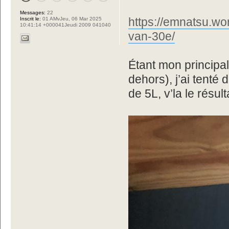
Messages:
22
https://emnatsu.wo
Inscrit le:
01 AMvJeu, 06 Mar 2025
10:41:14 +000041Jeudi 2009 041040
van-30e/
Étant mon principal
dehors), j’ai tenté
de 5L, v’la le résult