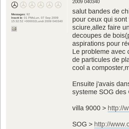
2009 040340
salut bandes de ch
Messages:
92
pour ceux qui sont 
Inscrit le:
01 PMvLun, 07 Sep 2009
15:32:52 +000032Lundi 2009 040340
sciure,allez faire u
decoupes de bois(p
aspirations pour ré
Le probleme avec ce
de particules de p
cool a composter,m
Ensuite j'avais dans
systeme SOG des C
villa 9000 >
http:/
SOG >
http://www.