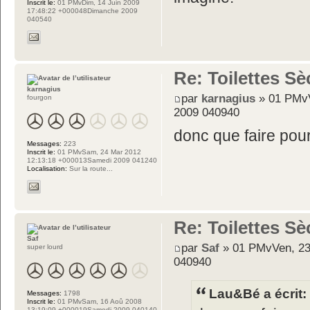
Inscrit le:
01 PMvDim, 14 Juin 2009
17:48:22 +000048Dimanche 2009
040540
Re: Toilettes S
karnagius
par
karnagius
» 01 PMvV
fourgon
2009 040940
donc que faire pou
Messages:
223
Inscrit le:
01 PMvSam, 24 Mar 2012
12:13:18 +000013Samedi 2009 041240
Localisation:
Sur la route...
Re: Toilettes S
Saf
par
Saf
» 01 PMvVen, 23
super lourd
040940
Lau&Bé a écrit:
Messages:
1798
Inscrit le:
01 PMvSam, 16 Aoû 2008
13:19:09 +000019Samedi 2009 040140