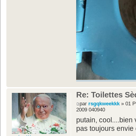
Re: Toilettes S
par
rsgqkweekkk
» 01 P
2009 040940
putain, cool....bie
pas toujours envie 