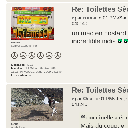
Re: Toilettes S
par
romse
» 01 PMvSam,
040140
un mec en costard 
incredible india
romse
convoi exceptionnel
Messages:
4102
Inscrit le:
01 AMvLun, 04 Aoû 2008
11:17:44 +000017Lundi 2009 041140
Localisation:
sud
Re: Toilettes S
par
Oeuf
» 01 PMvJeu, 0
041240
coccinelle a écri
Mais du coup, en 
Oeuf
poids lourd