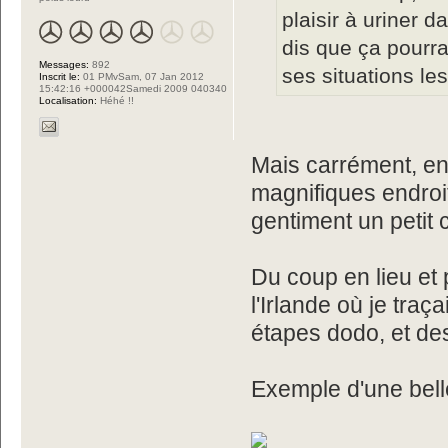
plaisir à uriner d
dis que ça pourra
Messages:
892
ses situations le
Inscrit le:
01 PMvSam, 07 Jan 2012
15:42:16 +000042Samedi 2009 040340
Localisation:
Héhé !!
Mais carrément, en 
magnifiques endroit
gentiment un petit c
Du coup en lieu et 
l'Irlande où je traça
étapes dodo, et de
Exemple d'une bell