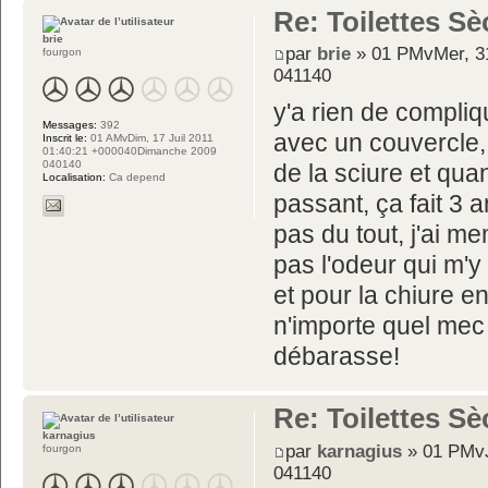
Re: Toilettes S
brie
par
brie
» 01 PMvMer, 31
fourgon
041140
y'a rien de compli
Messages:
392
avec un couvercle, u
Inscrit le:
01 AMvDim, 17 Juil 2011
01:40:21 +000040Dimanche 2009
040140
de la sciure et quan
Localisation:
Ca depend
passant, ça fait 3 
pas du tout, j'ai me
pas l'odeur qui m'y 
et pour la chiure e
n'importe quel mec q
débarasse!
Re: Toilettes S
karnagius
par
karnagius
» 01 PMvJ
fourgon
041140