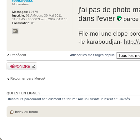
rsgqkweekkk
Moderateur
j'ai pas de photo m
Messages:
12679
Inscrit le:
01 AMvLun, 30 Mai 2011
dans l'evier
parce 
11:07:45 +000007Lundi 2009 041140
Localisation:
81
File-moi une clope bord
-le karaboudjan-
http:
Précédent
Afficher les messages depuis:
Publier une réponse
Retourner vers Merco²
QUI EST EN LIGNE ?
Utilisateurs parcourant actuellement ce forum : Aucun utilisateur inscrit et 5 invités
Index du forum