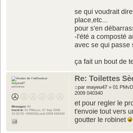
se qui voudrait dir
place,etc...
pour s'en débarrass
-l'été a composté 
avec se qui passe 
ça fait un bout de 
Re: Toilettes S
mayeu47
par
mayeu47
» 01 PMvDi
pétrolette
2009 040340
et pour regler le p
Messages:
92
t'envoie tout vers 
Inscrit le:
01 PMvLun, 07 Sep 2009
15:32:52 +000032Lundi 2009 040340
goutter le robinet