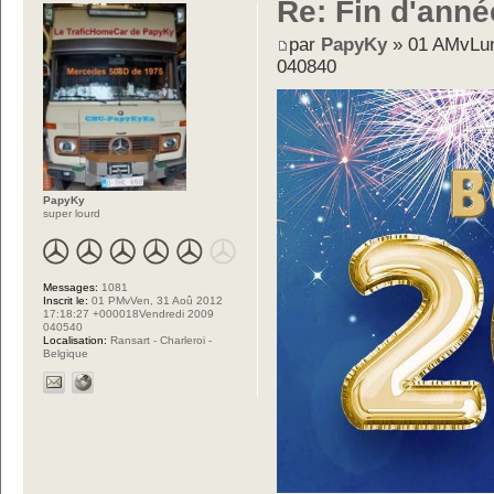
Re: Fin d'ann
par
PapyKy
» 01 AMvLun
040840
PapyKy
super lourd
Messages:
1081
Inscrit le:
01 PMvVen, 31 Aoû 2012
17:18:27 +000018Vendredi 2009
040540
Localisation:
Ransart - Charleroi -
Belgique