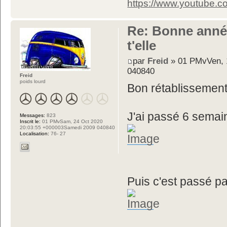
https://www.youtube
Re: Bonne année
t'elle
par
Freid
» 01 PMvVen, 
040840
Freid
poids lourd
Bon rétablissemen
J'ai passé 6 sema
Messages:
823
Inscrit le:
01 PMvSam, 24 Oct 2020
20:03:55 +000003Samedi 2009 040840
Localisation:
76- 27
Puis c'est passé p