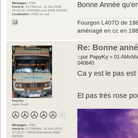
Bonne Année qu'en
Messages:
2784
Inscrit le:
01 PMvLun, 11 Mai 2009
15:40:28 +000040Lundi 2009 040340
Localisation:
OISE du sud
Fourgon L407D de 198
aménagé en cc en 198
Re: Bonne année 
par
PapyKy
» 01 AMvMar
040840
Ca y est le pas est 
Et pas trés rose p
PapyKy
super lourd
Messages:
1081
Inscrit le:
01 PMvVen, 31 Aoû 2012
17:18:27 +000018Vendredi 2009
040540