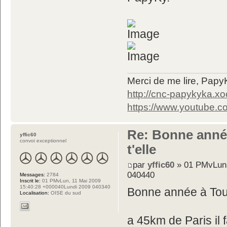
Merci de me lire, Pa
http://cnc-papykyka.xo
https://www.youtube
Re: Bonne année
yffic60
convoi exceptionnel
t'elle
par
yffic60
» 01 PMvLun,
040440
Messages:
2784
Inscrit le:
01 PMvLun, 11 Mai 2009
15:40:28 +000040Lundi 2009 040340
Bonne année à Tou
Localisation:
OISE du sud
a 45km de Paris il f