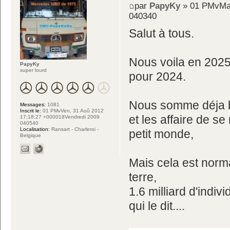
par
PapyKy
» 01 PMvMar
040340
Salut à tous.
Nous voila en 2025,
PapyKy
super lourd
pour 2024.
Nous somme déja b
Messages:
1081
Inscrit le:
01 PMvVen, 31 Aoû 2012
et les affaire de s
17:18:27 +000018Vendredi 2009
040540
Localisation:
Ransart - Charleroi -
petit monde,
Belgique
Mais cela est norm
terre,
1.6 milliard d'indiv
qui le dit....