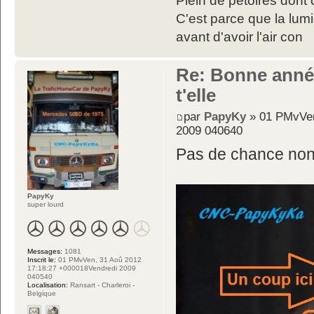
Plein de pétoires dont 
C'est parce que la lumiè
avant d'avoir l'air con
Re: Bonne année
t'elle
par
PapyKy
» 01 PMvVen
2009 040640
Pas de chance non 
PapyKy
super lourd
Messages:
1081
Inscrit le:
01 PMvVen, 31 Aoû 2012
17:18:27 +000018Vendredi 2009
040540
Localisation:
Ransart - Charleroi -
Belgique