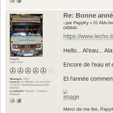
Re: Bonne année 
par
PapyKy
» 01 AMvJeu
040640
https://www.lecho.b
Hello... Al'eau... Alaf
PapyKy
super lourd
Encore de l'eau et e
Et l'année commen
Messages:
1081
Inscrit le:
01 PMvVen, 31 Aoû 2012
17:18:27 +000018Vendredi 2009
040540
Localisation:
Ransart - Charleroi -
Belgique
Merci de me lire, Pa