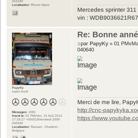
041040
Localisation:
Rhone-Alpes
Mercedes sprinter 311 
vin : WDB9036621R6
Re: Bonne année 
par
PapyKy
» 01 PMvMar
040640
PapyKy
super lourd
Merci de me lire, Pa
http://cnc-papykyka.xo
Messages:
1081
Inscrit le:
01 PMvVen, 31 Aoû 2012
https://www.youtube
17:18:27 +000018Vendredi 2009
040540
Localisation:
Ransart - Charleroi -
Belgique