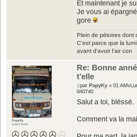
Et maintenant je su
Je vous ai épargné 
gore
Plein de pétoires dont 
C'est parce que la lumiè
avant d'avoir l'air con
Re: Bonne année
t'elle
par
PapyKy
» 01 AMvLun
040740
Salut a toi, bléssé.
Comment va la ma
PapyKy
super lourd
Pour ma part, la ja