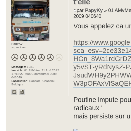
t'elle
par
PapyKy
» 01 AMvMer
2009 040640
Vous appelez ca u
https://www.googl
PapyKy
super lourd
sca_esv=2ce33e
HGn_8Wa1rdGrDZ
y5vST-yRdNysZ-P
Messages:
1081
Inscrit le:
01 PMvVen, 31 Aoû 2012
JsudWH9y2PHWWr
17:18:27 +000018Vendredi 2009
040540
Localisation:
Ransart - Charleroi -
W3pOFAxVfSaQEHZ
Belgique
Poutine impute pour
radicaux"
mais persiste sur u