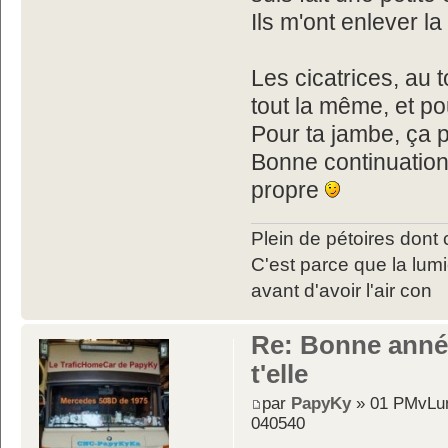
Ils m'ont enlever la
Les cicatrices, au 
tout la même, et po
Pour ta jambe, ça 
Bonne continuation 
propre
Plein de pétoires dont 
C'est parce que la lumiè
avant d'avoir l'air con
Re: Bonne année
t'elle
par
PapyKy
» 01 PMvLun
040540