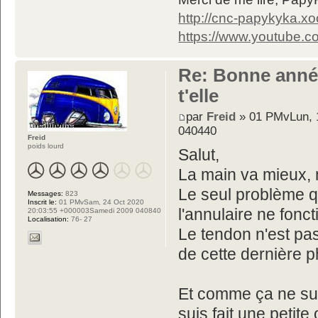
http://cnc-papykyka.xo
https://www.youtube
Re: Bonne année
t'elle
par
Freid
» 01 PMvLun, 
040440
Freid
poids lourd
Salut,
La main va mieux,
Le seul problème q
Messages:
823
Inscrit le:
01 PMvSam, 24 Oct 2020
l'annulaire ne fonc
20:03:55 +000003Samedi 2009 040840
Localisation:
76- 27
Le tendon n'est pas
de cette dernière p
Et comme ça ne suf
suis fait une petit