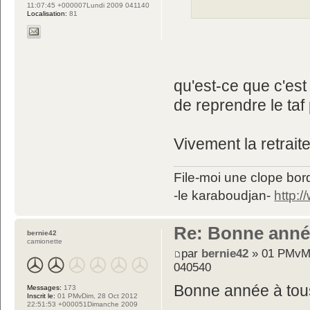
11:07:45 +000007Lundi 2009 041140
Localisation:
81
qu'est-ce que c'est 
de reprendre le ta
Vivement la retraite
File-moi une clope bord
-le karaboudjan-
http:
Re: Bonne année 
bernie42
camionette
par
bernie42
» 01 PMvMa
040540
Bonne année à tous
Messages:
173
Inscrit le:
01 PMvDim, 28 Oct 2012
22:51:53 +000051Dimanche 2009