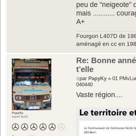
peu de "neigeote" q
mais ............ cou
A+
Fourgon L407D de 198
aménagé en cc en 198
Re: Bonne année
t'elle
par
PapyKy
» 01 PMvLun
040440
Vaste région....
PapyKy
super lourd