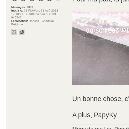
Messages:
1081
Inscrit le:
01 PMvVen, 31 Aoû 2012
17:18:27 +000018Vendredi 2009
040540
Localisation:
Ransart - Charleroi -
Belgique
Un bonne chose, c'e
A plus, PapyKy.
Merci de me lire, Pa