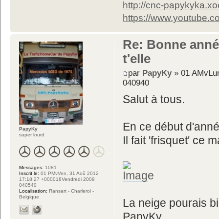
http://cnc-papykyka.xo
https://www.youtube
Re: Bonne année
t'elle
par
PapyKy
» 01 AMvLun
040940
Salut à tous.
En ce début d'anné
PapyKy
super lourd
Il fait 'frisquet' ce m
Messages:
1081
Inscrit le:
01 PMvVen, 31 Aoû 2012
17:18:27 +000018Vendredi 2009
040540
Localisation:
Ransart - Charleroi -
Belgique
La neige pourais bi
PapyKy.