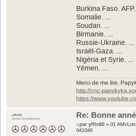
Burkina Faso. AFP. 
Somalie. ...
Soudan. ...
Birmanie. ...
Russie-Ukraine. ...
Israël-Gaza. ...
Nigéria et Syrie. ...
Yémen. ...
Merci de me lire, Pa
http://cnc-papykyka.xo
https://www.youtube
Re: Bonne année 
yffic60
convoi exceptionnel
par
yffic60
» 01 AMvLun,
041040