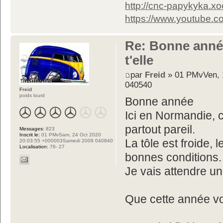
http://cnc-papykyka.xo
https://www.youtube
Re: Bonne année
t'elle
par
Freid
» 01 PMvVen, 
040540
Freid
poids lourd
Bonne année
Ici en Normandie, c
partout pareil.
Messages:
823
Inscrit le:
01 PMvSam, 24 Oct 2020
La tôle est froide, 
20:03:55 +000003Samedi 2009 040840
Localisation:
76- 27
bonnes conditions.
Je vais attendre u
Que cette année vo