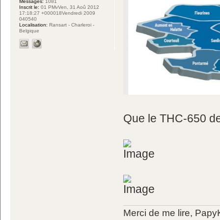
Messages:
1081
Inscrit le:
01 PMvVen, 31 Aoû 2012
17:18:27 +000018Vendredi 2009
040540
Localisation:
Ransart - Charleroi -
Belgique
Que le THC-650 de 
Merci de me lire, Pa