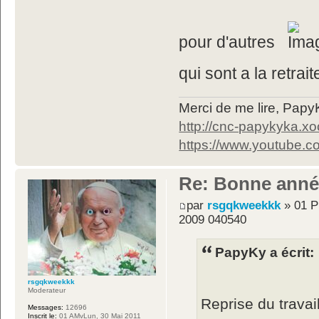
pour d'autres
qui sont a la retr
Merci de me lire, Pa
http://cnc-papykyka.xo
https://www.youtube
Re: Bonne année 
par
rsgqkweekkk
» 01 P
2009 040540
PapyKy a écrit:
rsgqkweekkk
Moderateur
Reprise du travai
Messages:
12696
Inscrit le:
01 AMvLun, 30 Mai 2011