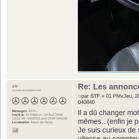
Re: Les annonc
STF
convoi exceptionnel
par
STF
» 01 PMvJeu, 28
040840
Il a dû changer mot
Messages:
4579
Inscrit le:
01 PMvLun, 04 Aoû 2008
14:52:39 +000052Lundi 2009 040240
mêmes.. (enfin je p
Localisation:
Alpes del Norte
Je suis curieux de 
vitesse au compteu