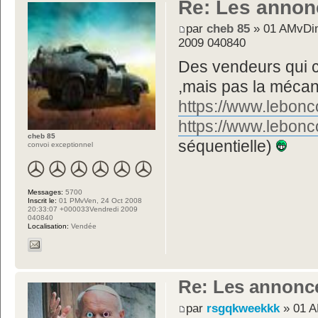
Re: Les annon
par
cheb 85
» 01 AMvDim
2009 040840
Des vendeurs qui c
,mais pas la mécan
https://www.lebonc
https://www.lebonc
cheb 85
séquentielle)
convoi exceptionnel
Messages:
5700
Inscrit le:
01 PMvVen, 24 Oct 2008
20:33:07 +000033Vendredi 2009
040840
Localisation:
Vendée
Re: Les annonc
par
rsgqkweekkk
» 01 A