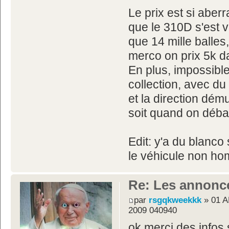
Le prix est si aber
que le 310D s'est
que 14 mille balles,
merco on prix 5k da
En plus, impossible
collection, avec du
et la direction dému
soit quand on déb
Edit: y'a du blanco
le véhicule non ho
Re: Les annonc
par
rsgqkweekkk
» 01 A
2009 040940
ok merci des infos 