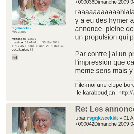
+000036Dimanche 2009 0
raaaaaaaaaaahlala
y a eu des hymer a
annonce, pleine de
rsgqkweekkk
Moderateur
un propulsion qui p
Messages:
12697
Inscrit le:
01 AMvLun, 30 Mai 2011
11:07:45 +000007Lundi 2009 041140
Localisation:
81
Par contre j'ai un p
l'impression que ca 
meme sens mais y 
File-moi une clope bord
-le karaboudjan-
http:
Re: Les annonc
par
rsgqkweekkk
» 01 A
+000042Dimanche 2009 0