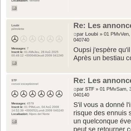
Localisation:
Vendée
Re: Les annonc
Loubi
pétrolette
par
Loubi
» 01 PMvVen, 
040740
Oupsi j'espère qu'i
Messages:
7
Inscrit le:
01 AMvJeu, 28 Aoû 2025
00:48:12 +000048Jeudi 2009 041240
Après un bestiau c
Re: Les annonc
STF
convoi exceptionnel
par
STF
» 01 PMvSam, 3
040140
S'il vous a donné l'i
Messages:
4579
Inscrit le:
01 PMvLun, 04 Aoû 2008
14:52:39 +000052Lundi 2009 040240
risque des ennuis s
Localisation:
Alpes del Norte
un quelconque éven
peut se retourner c