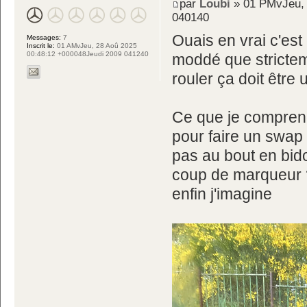
par
Loubi
» 01 PMvJeu, 
040140
Ouais en vrai c'est 
Messages:
7
Inscrit le:
01 AMvJeu, 28 Aoû 2025
00:48:12 +000048Jeudi 2009 041240
moddé que stricteme
rouler ça doit être
Ce que je comprend
pour faire un swap 
pas au bout en bido
coup de marqueur ??
enfin j'imagine