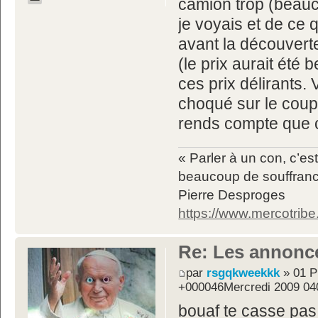
camion trop (beauc
je voyais et de ce q
avant la découverte 
(le prix aurait été 
ces prix délirants.
choqué sur le coup 
rends compte que c
« Parler à un con, c’
beaucoup de souffrance
Pierre Desproges
https://www.mercotrib
Re: Les annonc
par
rsgqkweekkk
» 01 P
+000046Mercredi 2009 04
bouaf te casse pas.