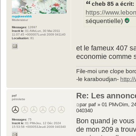
cheb 85 a écrit:
https://www.lebo
rsgqkweekkk
séquentielle)
Moderateur
Messages:
12697
Inscrit le:
01 AMvLun, 30 Mai 2011
11:07:45 +000007Lundi 2009 041140
Localisation:
81
et le fameux 407 sa
economie comme su
File-moi une clope bord
-le karaboudjan-
http:
Re: Les annonc
paf
pétrolette
par
paf
» 01 PMvDim, 24
040340
Bon quand je vous l
Messages:
75
Inscrit le:
01 PMvJeu, 12 Déc 2024
15:53:58 +000053Jeudi 2009 040340
de mon 209 a trouv