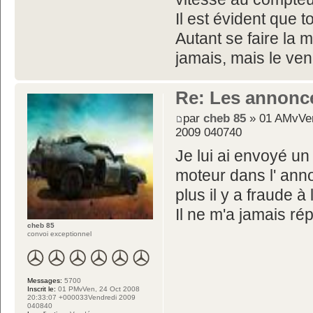
Il est évident que 
Autant se faire la 
jamais, mais le ven
Re: Les annonc
par
cheb 85
» 01 AMvVen
2009 040740
Je lui ai envoyé un
moteur dans l' annon
plus il y a fraude à
Il ne m'a jamais ré
cheb 85
convoi exceptionnel
Messages:
5700
Inscrit le:
01 PMvVen, 24 Oct 2008
20:33:07 +000033Vendredi 2009
040840