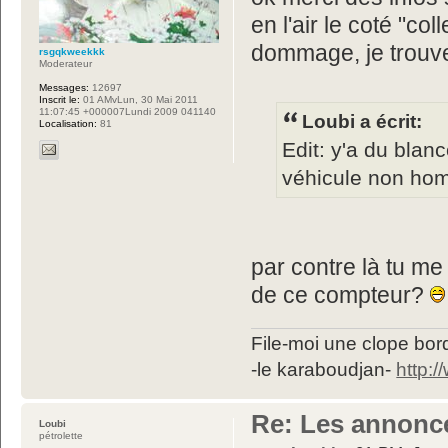
en l'air le coté "co
dommage, je trouv
rsgqkweekkk
Moderateur
Messages:
12697
Inscrit le:
01 AMvLun, 30 Mai 2011
11:07:45 +000007Lundi 2009 041140
Loubi a écrit:
Localisation:
81
Edit: y'a du blan
véhicule non hom
par contre là tu m
de ce compteur?
File-moi une clope bord
-le karaboudjan-
http:
Re: Les annonc
Loubi
pétrolette