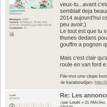
veux-tu...avant c'e
semblait deja bea
rsgqkweekkk
Moderateur
2014 aujourd'hui ce 
Messages:
12697
Inscrit le:
01 AMvLun, 30 Mai 2011
peu avoir;)
11:07:45 +000007Lundi 2009 041140
Localisation:
81
Le tout est que tu 
thunes dedans pour 
gouffre a pognon qu
Mais c'est clair qu
roule en van ford 
File-moi une clope bord
-le karaboudjan-
http:
Re: Les annonc
Loubi
pétrolette
par
Loubi
» 01 AMvJeu, 