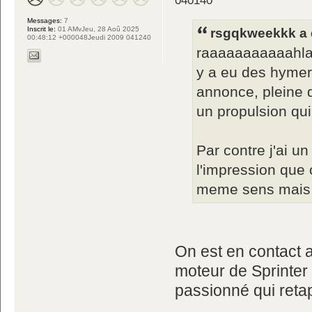
040140
Messages:
7
Inscrit le:
01 AMvJeu, 28 Aoû 2025
rsgqkweekkk a é
00:48:12 +000048Jeudi 2009 041240
raaaaaaaaaaahlal
y a eu des hymer
annonce, pleine 
un propulsion qui
Par contre j'ai un
l'impression que c
meme sens mais 
On est en contact a
moteur de Sprinter
passionné qui ret