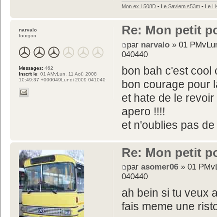
Mon ex L508D
•
Le Saviem s53m
•
Le L
Re: Mon petit p
narvalo
fourgon
par
narvalo
» 01 PMvLun
040440
bon bah c'est cool c'
Messages:
462
Inscrit le:
01 AMvLun, 11 Aoû 2008
10:49:37 +000049Lundi 2009 041040
bon courage pour l
et hate de le revoir
apero !!!!
et n'oublies pas de
Re: Mon petit p
par
asomer06
» 01 PMvL
040440
ah bein si tu veux
fais meme une rist