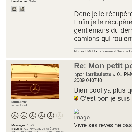
Localisation:
Tulle
Donc je le récupèr
Enfin je le récupèr
gentlemans du démé
camions qui roulent 
Mon ex L508D
•
Le Saviem s53m
•
Le L
Re: Mon petit p
par
latribulette
» 01 PMv
2009 040740
Bien cool ya plus q
C'est bon je suis
latribulette
super lourd
Vivre ses reves ne pas 
Messages:
1079
Inscrit le:
01 PMvLun, 04 Aoû 2008