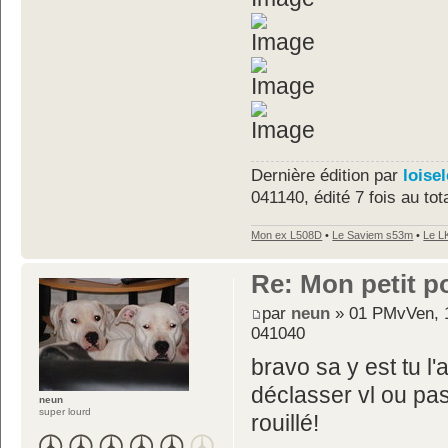
Dernière édition par
loise
041140, édité 7 fois au tota
Mon ex L508D
•
Le Saviem s53m
•
Le L
Re: Mon petit p
par
neun
» 01 PMvVen, 1
041040
bravo sa y est tu l
déclasser vl ou pass
neun
super lourd
rouillé!