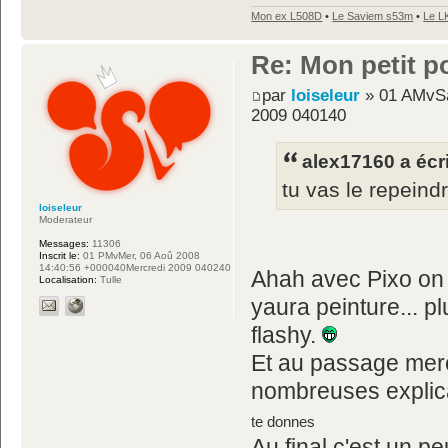
Mon ex L508D
•
Le Saviem s53m
•
Le L
Re: Mon petit p
par
loiseleur
» 01 AMvSa
2009 040140
alex17160 a écri
tu vas le repein
loiseleur
Moderateur
Messages:
11306
Inscrit le:
01 PMvMer, 06 Aoû 2008
14:40:56 +000040Mercredi 2009 040240
Ahah avec Pixo on a
Localisation:
Tulle
yaura peinture... p
flashy.
Et au passage merci 
nombreuses explic
te donnes
Au final c'est un p