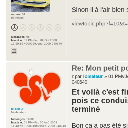
Sinon il à l'air bie
asomer06
pétrolette
viewtopic.php?f=10&t
Messages:
66
Inscrit le:
01 PMvJeu, 09 Oct 2008
15:59:35 +000059Jeudi 2009 040340
Re: Mon petit p
par
loiseleur
» 01 PMvJe
040640
Et voilà c'est f
pois ce condui
terminé
loiseleur
Moderateur
Messages:
11306
Inscrit le:
01 PMvMer, 06 Aoû 2008
Bon ça a pas été si
14:40:56 +000040Mercredi 2009 040240