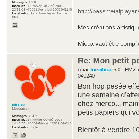
Messages:
1700
Inscrit le:
01 PMvVen, 08 Aoû 2008
23:13:08 +000013Vendredi 2009 041140
http://bassmetalplayer
Localisation:
Là à Tremblay en France
(93)
Mes créations artistiq
Mieux vaut être compli
Re: Mon petit p
par
loiseleur
» 01 PMvLu
040240
Bon hop pesée effec
une semaine d'atte
chez merco... main
loiseleur
Moderateur
petis papiers qui v
Messages:
11306
Inscrit le:
01 PMvMer, 06 Aoû 2008
14:40:56 +000040Mercredi 2009 040240
Localisation:
Tulle
Bientôt à vendre 1