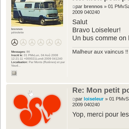
par
brennos
» 01 PMvSa
2009 040240
Salut
Bravo Loiseleur!
brennos
pétrolette
Un bus comme on l
Malheur aux vaincus !!
Messages:
86
Inscrit le:
01 PMvLun, 04 Aoû 2008
12:21:11 +000021Lundi 2009 041240
Localisation:
Par Monts (Rutènes) et par
Vaud...
Re: Mon petit p
par
loiseleur
» 01 PMvSa
2009 040240
Yop, merci pour le