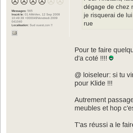
dégage de chez 
Messages:
565
je risquerai de l
Inscrit le:
01 AMvVen, 12 Sep 2008
10:49:39 +000049Vendredi 2009
rue
041040
Localisation:
Sud ouest,con !!
Pour te faire quelq
d'a coté !!!!
@ loiseleur: si tu 
pour Klide !!!
Autrement passage 
meubles et hop c'est
T'as réussi a le fai