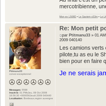
mercotribienne, une
Mon ex L508D
•
Le Saviem s53m
•
Le L
Re: Mon petit p
par
Ptitmanu33
» 01 AM
2009 040140
Les camions verts d
pilote,tu as eu le
bien pour en faire
Je ne serais ja
Ptitmanu33
convoi exceptionnel
Messages:
5598
Inscrit le:
01 PMvJeu, 09 Oct 2008
16:56:30 +000056Jeudi 2009 040440
Localisation:
Bordeaux,region auvergne