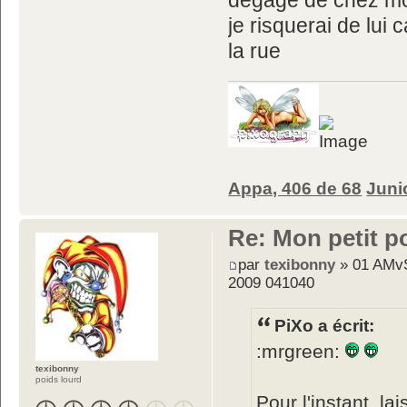
dégage de chez m
je risquerai de lui
la rue
Appa, 406 de 68
Juni
Re: Mon petit p
par
texibonny
» 01 AMvS
2009 041040
PiXo a écrit:
:mrgreen:
texibonny
poids lourd
Pour l'instant, la