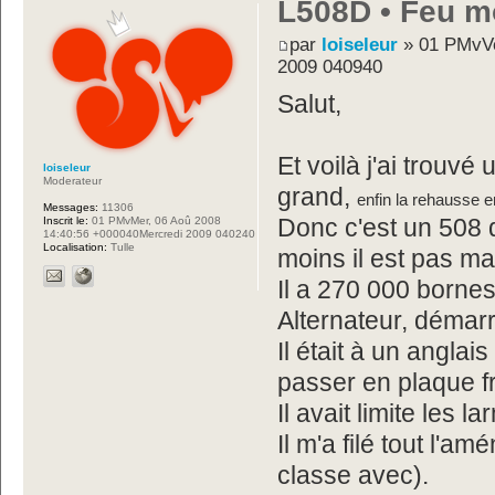
L508D • Feu mo
par
loiseleur
» 01 PMvVe
2009 040940
Salut,
Et voilà j'ai trouvé
loiseleur
Moderateur
grand,
enfin la rehausse 
Messages:
11306
Inscrit le:
01 PMvMer, 06 Aoû 2008
Donc c'est un 508
14:40:56 +000040Mercredi 2009 040240
Localisation:
Tulle
moins il est pas maq
Il a 270 000 bornes
Alternateur, démarr
Il était à un anglai
passer en plaque fr
Il avait limite les 
Il m'a filé tout l'a
classe avec).