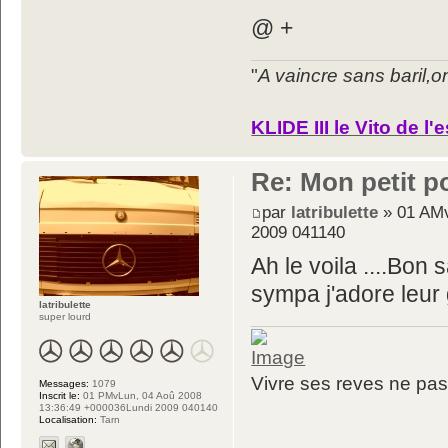
@ +
"
A vaincre sans baril,o
KLIDE III le Vito de l'
Re: Mon petit p
par
latribulette
» 01 AMv
2009 041140
Ah le voila ....Bon 
sympa j'adore leur
latribulette
super lourd
Vivre ses reves ne pas 
Messages:
1079
Inscrit le:
01 PMvLun, 04 Aoû 2008
13:36:49 +000036Lundi 2009 040140
Localisation:
Tarn