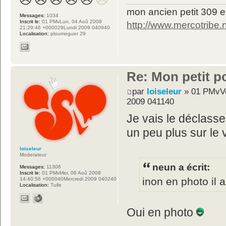
mon ancien petit 309 e
Messages:
1034
Inscrit le:
01 PMvLun, 04 Aoû 2008
http://www.mercotribe
21:29:46 +000029Lundi 2009 040940
Localisation:
ploumoguer 29
Re: Mon petit p
par
loiseleur
» 01 PMvVe
2009 041140
Je vais le déclasse
un peu plus sur le
loiseleur
Moderateur
neun a écrit:
Messages:
11306
Inscrit le:
01 PMvMer, 06 Aoû 2008
inon en photo il as
14:40:56 +000040Mercredi 2009 040240
Localisation:
Tulle
Oui en photo