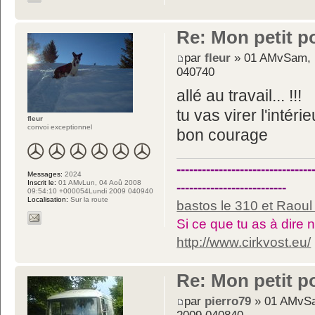
Re: Mon petit p
par
fleur
» 01 AMvSam, 1
040740
allé au travail... !!!
tu vas virer l'intéri
fleur
convoi exceptionnel
bon courage
--------------------------------
Messages:
2024
Inscrit le:
01 AMvLun, 04 Aoû 2008
--------------------------
09:54:10 +000054Lundi 2009 040940
Localisation:
Sur la route
bastos le 310 et Raoul 
Si ce que tu as à dire n
http://www.cirkvost.eu/
Re: Mon petit p
par
pierro79
» 01 AMvSa