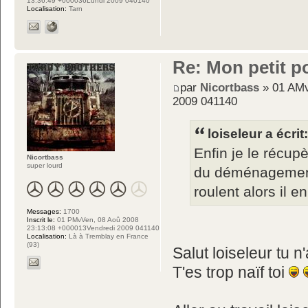
13:36:49 +000036Lundi 2009 040140
Localisation:
Tarn
Re: Mon petit p
par
Nicortbass
» 01 AMv
2009 041140
loiseleur a écrit
Enfin je le récup
Nicortbass
super lourd
du déménagement,
roulent alors il e
Messages:
1700
Inscrit le:
01 PMvVen, 08 Aoû 2008
23:13:08 +000013Vendredi 2009 041140
Localisation:
Là à Tremblay en France
(93)
Salut loiseleur tu 
T'es trop naïf toi