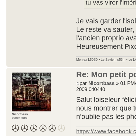
tu vas virer l'inté
Je vais garder l'iso
Le reste va sauter,
l'ancien proprio ava
Heureusement Pixo
Mon ex L508D
•
Le Saviem s53m
•
Le L
Re: Mon petit p
par
Nicortbass
» 01 PMv
2009 040440
Salut loiseleur fél
nous montrer que tu
Nicortbass
n'oublie pas les p
super lourd
https://www.facebook.