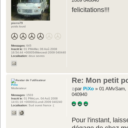
2009 040840
felicitations!!!
pierro79
poids lourd
Messages:
645
Inscrit le:
01 PMvMer, 06 Aoû 2008
16:54:44 +000054Mercredi 2009 040440
Localisation:
deux sevres
Re: Mon petit p
PiXo
par
PiXo
» 01 AMvSam, 1
Moderateur
040940
Messages:
1503
Inscrit le:
01 PMvLun, 04 Aoû 2008
14:01:16 +000001Lundi 2009 040240
Localisation:
Sud ouest france :(
Pour l'instant, lais