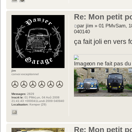
Re: Mon petit p
par
jim
» 01 PMvSam, 18
040140
ça fait joli en vers
on ne fait pas du
jim
convoi exceptionnel
Messages:
2829
Inscrit le:
01 PMvLun, 04 Aoû 2008
21:41:43 +000041Lundi 2009 040940
Localisation:
Kemper (29)
Re: Mon petit p