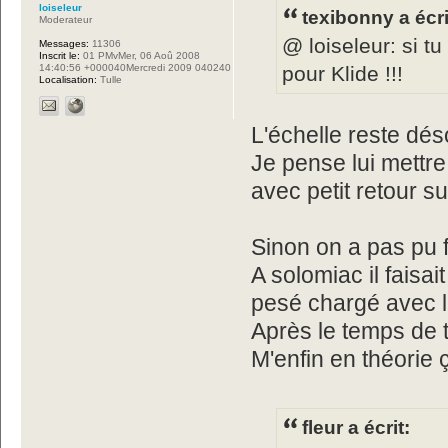
loiseleur
texibonny a écri
Moderateur
@ loiseleur: si t
Messages:
11306
Inscrit le:
01 PMvMer, 06 Aoû 2008
pour Klide !!!
14:40:56 +000040Mercredi 2009 040240
Localisation:
Tulle
L'échelle reste dés
Je pense lui mettre 
avec petit retour sur
Sinon on a pas pu f
A solomiac il fais
pesé chargé avec 
Après le temps de to
M'enfin en théorie 
fleur a écrit: