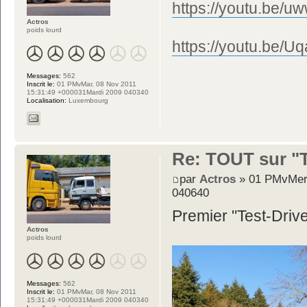
https://youtu.be
Actros
poids lourd
https://youtu.be
Messages:
562
Inscrit le:
01 PMvMar, 08 Nov 2011
15:31:49 +000031Mardi 2009 040340
Localisation:
Luxembourg
Re: TOUT sur "Tw
par
Actros
» 01 PMvMer,
040640
Premier "Test-Driv
Actros
poids lourd
Messages:
562
Inscrit le:
01 PMvMar, 08 Nov 2011
15:31:49 +000031Mardi 2009 040340