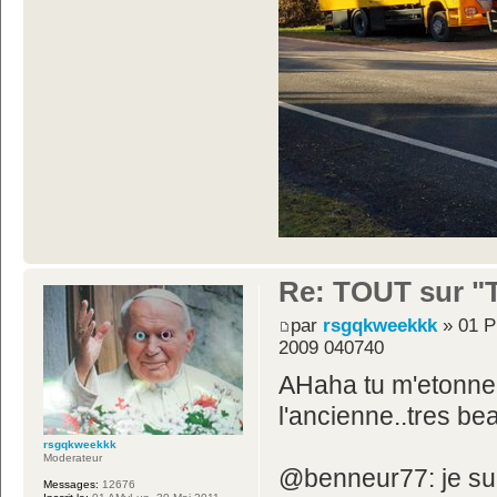
Re: TOUT sur "Tw
par
rsgqkweekkk
» 01 P
2009 040740
AHaha tu m'etonne 
l'ancienne..tres be
rsgqkweekkk
Moderateur
@benneur77: je suis
Messages:
12676