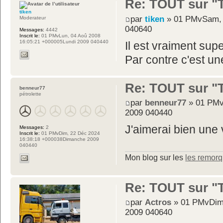
Re: TOUT sur "Tw
tiken
par
tiken
» 01 PMvSam, 
Moderateur
040640
Messages:
4442
Inscrit le:
01 PMvLun, 04 Aoû 2008
16:05:21 +000005Lundi 2009 040440
Il est vraiment sup
Par contre c'est un
Re: TOUT sur "Tw
benneur77
pétrolette
par
benneur77
» 01 PMv
2009 040440
J'aimerai bien une 
Messages:
2
Inscrit le:
01 PMvDim, 22 Déc 2024
16:38:18 +000038Dimanche 2009
040440
Mon blog sur les
les remor
Re: TOUT sur "Tw
par
Actros
» 01 PMvDim,
2009 040640