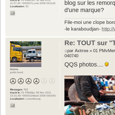
Inscrit le:
01 AMvLun, 30 Mai 2011
blog sur les remo
11:07:45 +000007Lundi 2009 041140
Localisation:
81
d'une marque?
File-moi une clope bord
-le karaboudjan-
http:
Re: TOUT sur "Tw
par
Actros
» 01 PMvMer,
040740
QQS photos....
Actros
poids lourd
Messages:
562
Inscrit le:
01 PMvMar, 08 Nov 2011
15:31:49 +000031Mardi 2009 040340
Localisation:
Luxembourg