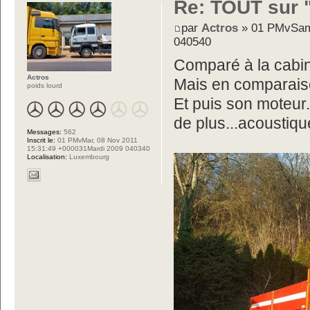
Re: TOUT sur "
par
Actros
» 01 PMvSam,
040540
Comparé à la cabin
Actros
Mais en comparais
poids lourd
Et puis son moteur
de plus...acoustiq
Messages:
562
Inscrit le:
01 PMvMar, 08 Nov 2011
15:31:49 +000031Mardi 2009 040340
Localisation:
Luxembourg