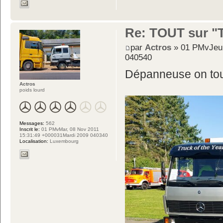
Re: TOUT sur "Tw
par
Actros
» 01 PMvJeu,
040540
Dépanneuse on to
Actros
poids lourd
Messages:
562
Inscrit le:
01 PMvMar, 08 Nov 2011
15:31:49 +000031Mardi 2009 040340
Localisation:
Luxembourg