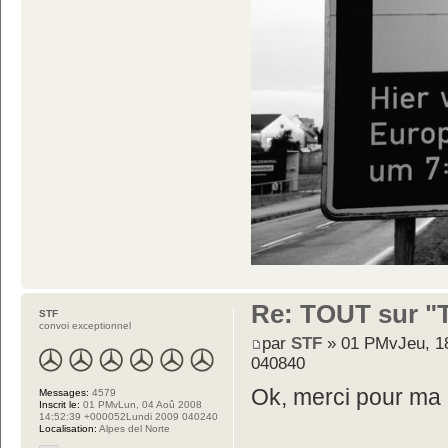
Re: TOUT sur "Tw
STF
convoi exceptionnel
par
STF
» 01 PMvJeu, 18
040840
Ok, merci pour ma c
Messages:
4579
Inscrit le:
01 PMvLun, 04 Aoû 2008
14:52:39 +000052Lundi 2009 040240
Localisation:
Alpes del Norte