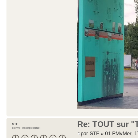
Re: TOUT sur "Tw
STF
convoi exceptionnel
par
STF
» 01 PMvMer, 17