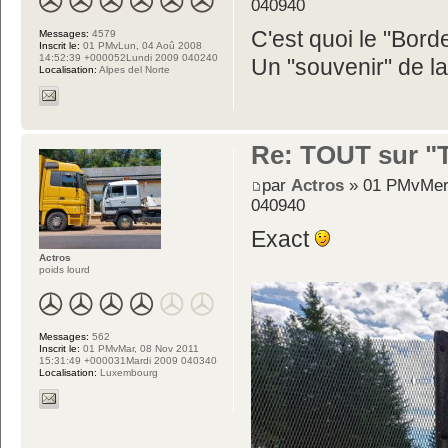
040940
C'est quoi le "Bord
Messages:
4579
Inscrit le:
01 PMvLun, 04 Aoû 2008
14:52:39 +000052Lundi 2009 040240
Un "souvenir" de la
Localisation:
Alpes del Norte
Re: TOUT sur "Tw
par
Actros
» 01 PMvMer,
040940
Exact
Actros
poids lourd
Messages:
562
Inscrit le:
01 PMvMar, 08 Nov 2011
15:31:49 +000031Mardi 2009 040340
Localisation:
Luxembourg