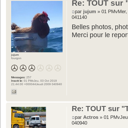
Re: TOUT sur "
par
jujum
» 01 PMvMer, 
041140
Belles photos, pho
Merci pour le repor
jujum
fourgon
Messages:
257
Inscrit le:
01 PMvJeu, 03 Oct 2019
21:44:00 +000044Jeudi 2009 040940
Re: TOUT sur "Tw
par
Actros
» 01 PMvJeu,
040940