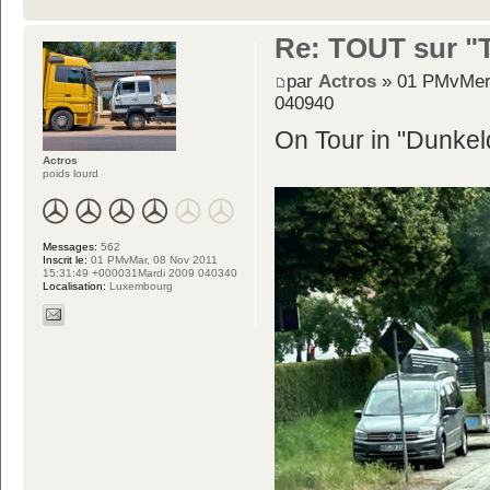
Re: TOUT sur "Tw
par
Actros
» 01 PMvMer,
040940
On Tour in "Dunke
Actros
poids lourd
Messages:
562
Inscrit le:
01 PMvMar, 08 Nov 2011
15:31:49 +000031Mardi 2009 040340
Localisation:
Luxembourg