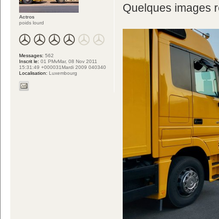
Quelques images 
Actros
poids lourd
Messages:
562
Inscrit le:
01 PMvMar, 08 Nov 2011
15:31:49 +000031Mardi 2009 040340
Localisation:
Luxembourg