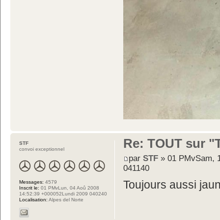
Re: TOUT sur "Tw
STF
convoi exceptionnel
par
STF
» 01 PMvSam, 1
041140
Toujours aussi jaun
Messages:
4579
Inscrit le:
01 PMvLun, 04 Aoû 2008
14:52:39 +000052Lundi 2009 040240
Localisation:
Alpes del Norte