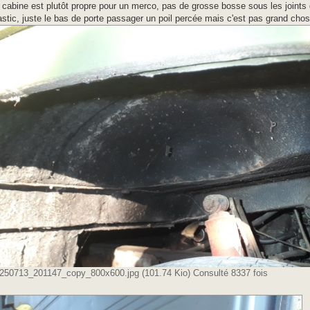
 cabine est plutôt propre pour un merco, pas de grosse bosse sous les joints de
stic, juste le bas de porte passager un poil percée mais c'est pas grand chos
250713_201147_copy_800x600.jpg (101.74 Kio) Consulté 8337 fois