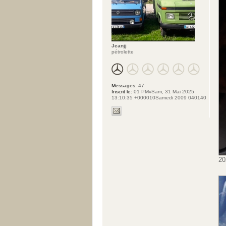
Jeanjj
pétrolette
Messages:
47
Inscrit le:
01 PMvSam, 31 Mai 2025
13:10:35 +000010Samedi 2009 040140
20