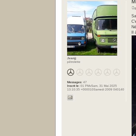
M
Sa
C'
Né
Il
Jeanjj
pétrolette
Messages:
47
Inscrit le:
01 PMvSam, 31 Mai 2025
13:10:35 +000010Samedi 2009 040140