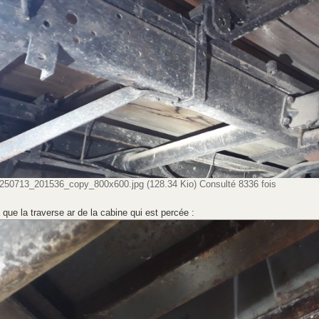
250713_201536_copy_800x600.jpg (128.34 Kio) Consulté 8336 fois
 que la traverse ar de la cabine qui est percée :