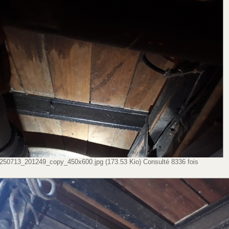
250713_201249_copy_450x600.jpg (173.53 Kio) Consulté 8336 fois