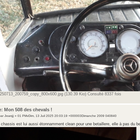
250713_200759_copy_800x600.jpg (130.39 Kio) Consulté 8337 fois
: Mon 508 des chevals !
par
Jeanjj
» 01 PMvDim, 13 Juil 2025 20:03:19 +000003Dimanche 2009 040840
 chassis est lui aussi étonnamment clean pour une betaillere, elle à pas du 