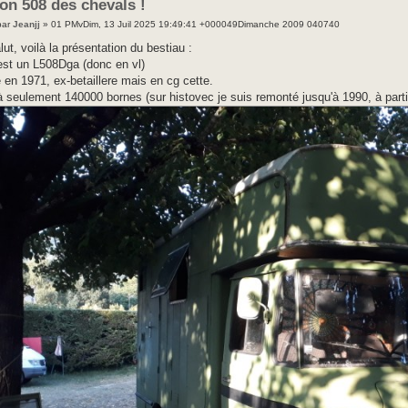
on 508 des chevals !
par
Jeanjj
» 01 PMvDim, 13 Juil 2025 19:49:41 +000049Dimanche 2009 040740
lut, voilà la présentation du bestiau :
est un L508Dga (donc en vl)
 en 1971, ex-betaillere mais en cg cette.
 à seulement 140000 bornes (sur histovec je suis remonté jusqu'à 1990, à part