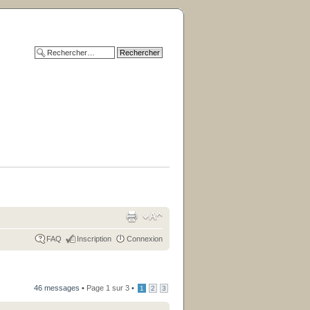
FAQ
Inscription
Connexion
46 messages •
Page
1
sur
3
•
1
2
3