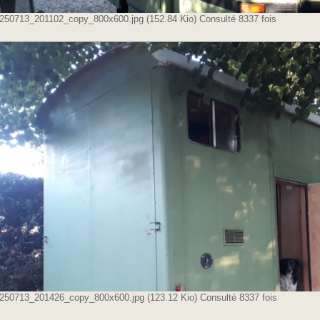
250713_201102_copy_800x600.jpg (152.84 Kio) Consulté 8337 fois
250713_201426_copy_800x600.jpg (123.12 Kio) Consulté 8337 fois