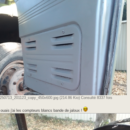
250713_201123_copy_450x600.jpg (214.86 Kio) Consulté 8337 fois
 ouais j'ai les compteurs blancs bande de jaloux !