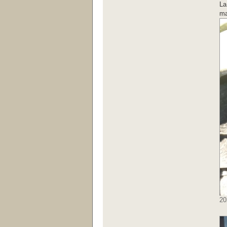
La
ma
20