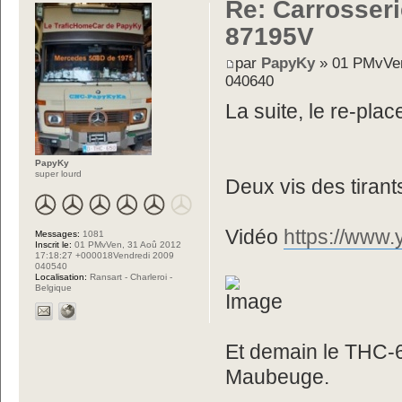
Re: Carrosseri
87195V
par
PapyKy
» 01 PMvVen
040640
La suite, le re-pla
PapyKy
super lourd
Deux vis des tirants
Vidéo
https://ww
Messages:
1081
Inscrit le:
01 PMvVen, 31 Aoû 2012
17:18:27 +000018Vendredi 2009
040540
Localisation:
Ransart - Charleroi -
Belgique
Et demain le THC-65
Maubeuge.