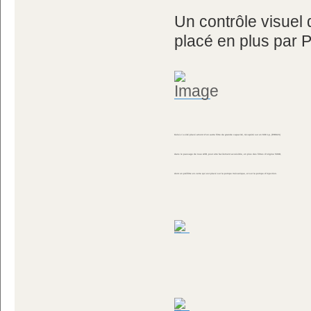
Un contrôle visuel d
placé en plus par P
Celui-ci a été placé amont d'un autre filtre de grande capacité, récupéré sur un 608 Lp, (PW823)
dans le passage de roue AVD, pour etre facilement acsésible, en plus des filtres d'origine 508D,
dont un préfiltre en verre qui est placé sur la pompe mécanique, et sur la pompe d'injection.