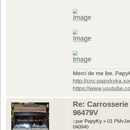
Merci de me lire, Pa
http://cnc-papykyka.xo
https://www.youtube
Re: Carrosserie
96479V
par
PapyKy
» 01 PMvJeu
040940