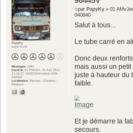
96445V
par
PapyKy
» 01 AMvJeu
040840
Salut à tous...
Le tube carré en al
PapyKy
super lourd
Donc deux renforts 
mais aussi un petit
Messages:
1081
Inscrit le:
01 PMvVen, 31 Aoû 2012
juste à hauteur du 
17:18:27 +000018Vendredi 2009
040540
Localisation:
Ransart - Charleroi -
faible.
Belgique
Et je démarre la fa
secours.