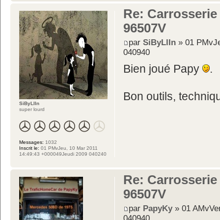
Re: Carrosserie
96507V
par
SiByLlIn
» 01 PMvJeu
040940
Bien joué Papy
.
Bon outils, techniq
SiByLlIn
super lourd
Messages:
1032
Inscrit le:
01 PMvJeu, 10 Mar 2011
14:49:43 +000049Jeudi 2009 040240
Re: Carrosserie
96507V
par
PapyKy
» 01 AMvVen
040940