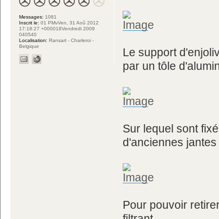
Messages:
1081
Inscrit le:
01 PMvVen, 31 Aoû 2012
17:18:27 +000018Vendredi 2009
040540
Localisation:
Ransart - Charleroi -
Belgique
Le support d'enjoli
par un tôle d'alum
Sur lequel sont fix
d'anciennes jantes
Pour pouvoir retirer
filtrant...