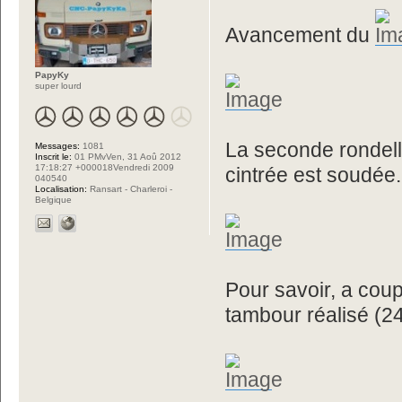
Avancement du
PapyKy
super lourd
La seconde rondelle
Messages:
1081
Inscrit le:
01 PMvVen, 31 Aoû 2012
17:18:27 +000018Vendredi 2009
cintrée est soudée.
040540
Localisation:
Ransart - Charleroi -
Belgique
Pour savoir, a coup
tambour réalisé (24