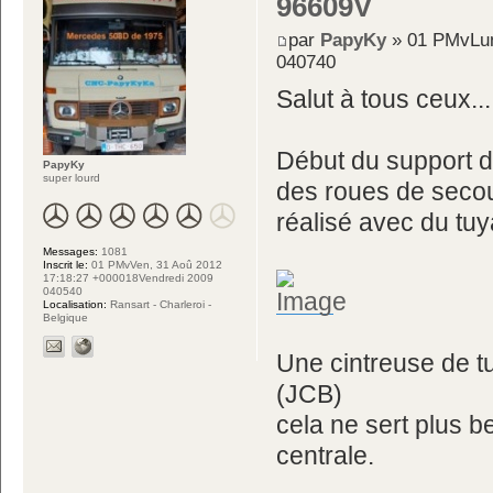
96609V
par
PapyKy
» 01 PMvLun
040740
Salut à tous ceux...
Début du support d
PapyKy
super lourd
des roues de seco
réalisé avec du tu
Messages:
1081
Inscrit le:
01 PMvVen, 31 Aoû 2012
17:18:27 +000018Vendredi 2009
040540
Localisation:
Ransart - Charleroi -
Belgique
Une cintreuse de tu
(JCB)
cela ne sert plus 
centrale.