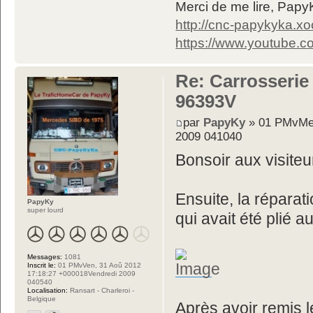
Merci de me lire, Pa
http://cnc-papykyka.xo
https://www.youtube
Re: Carrosserie
96393V
par
PapyKy
» 01 PMvMer
2009 041040
Bonsoir aux visiteu
Ensuite, la réparat
PapyKy
super lourd
qui avait été plié 
Messages:
1081
Inscrit le:
01 PMvVen, 31 Aoû 2012
17:18:27 +000018Vendredi 2009
040540
Localisation:
Ransart - Charleroi -
Belgique
Après avoir remis l