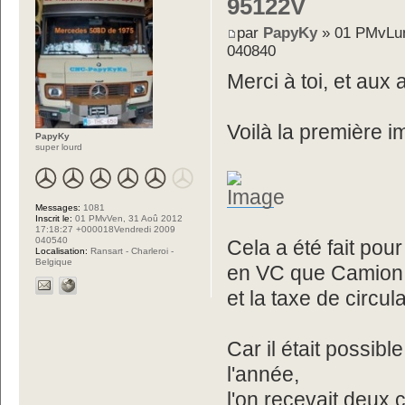
95122V
par
PapyKy
» 01 PMvLun
040840
Merci à toi, et aux 
Voilà la première i
PapyKy
super lourd
Messages:
1081
Inscrit le:
01 PMvVen, 31 Aoû 2012
17:18:27 +000018Vendredi 2009
040540
Cela a été fait pou
Localisation:
Ransart - Charleroi -
Belgique
en VC que Camion 
et la taxe de circu
Car il était possibl
l'année,
l'on recevait deux 