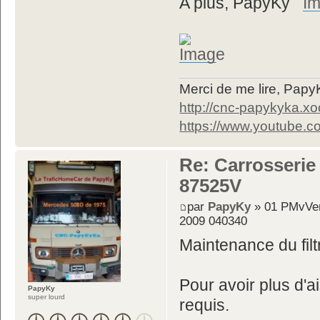
A plus, PapyKy
Merci de me lire, Pa
http://cnc-papykyka.xo
https://www.youtube
Re: Carrosserie
87525V
par
PapyKy
» 01 PMvVen
2009 040340
Maintenance du filtre
Pour avoir plus d'ai
PapyKy
super lourd
requis.