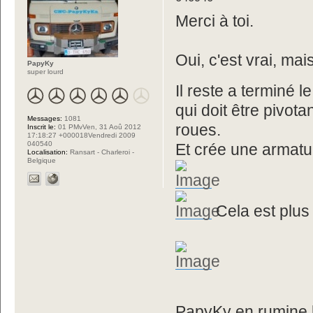
Merci à toi.
Oui, c'est vrai, mais
PapyKy
super lourd
Il reste a terminé 
qui doit être pivot
Messages:
1081
roues.
Inscrit le:
01 PMvVen, 31 Aoû 2012
17:18:27 +000018Vendredi 2009
040540
Et crée une armatu
Localisation:
Ransart - Charleroi -
Belgique
Cela est plus
PapyKy en rumine l