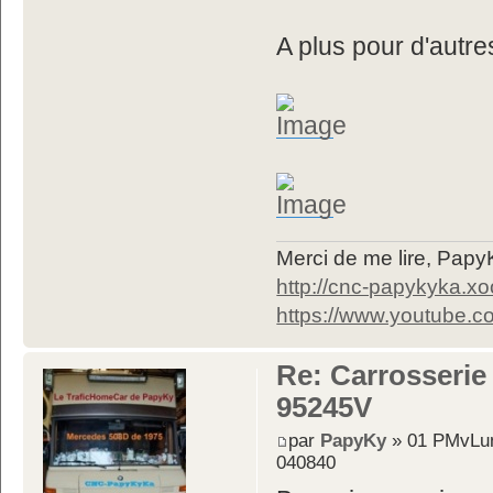
A plus pour d'autr
Merci de me lire, Pa
http://cnc-papykyka.xo
https://www.youtube
Re: Carrosserie
95245V
par
PapyKy
» 01 PMvLun
040840