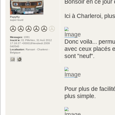
Bonsoir en ce jour d
Ici à Charleroi, plus
PapyKy
super lourd
Messages:
1081
Donc voila... perm
Inscrit le:
01 PMvVen, 31 Aoû 2012
17:18:27 +000018Vendredi 2009
040540
avec ceux placés en
Localisation:
Ransart - Charleroi -
Belgique
sont "neuf".
Pour plus de facilité
plus simple.