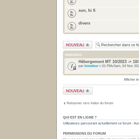
son, hi fi
divers
Publier un nouveau
sujet
ANNONCES
Hébergement MT 10/2023 -> 10/
par
loiseleur
» 01 PMvSam, 04 Nov 202
Afficher l
Publier un nouveau
sujet
Retourner vers Index du forum
QUI EST EN LIGNE ?
Utilisateurs parcourant actuellement ce forum : Aucun
PERMISSIONS DU FORUM