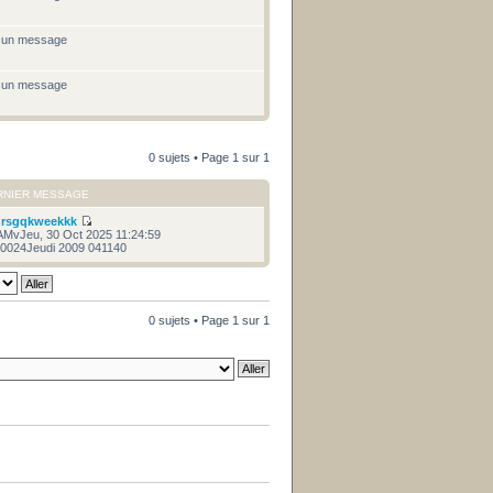
cun message
cun message
0 sujets • Page
1
sur
1
RNIER MESSAGE
r
rsgqkweekkk
AMvJeu, 30 Oct 2025 11:24:59
0024Jeudi 2009 041140
0 sujets • Page
1
sur
1