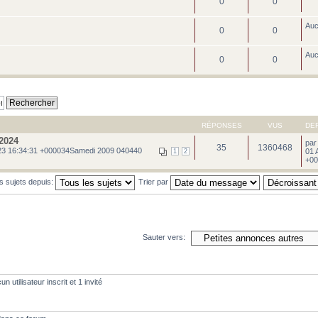
0
0
Au
0
0
Au
0
0
RÉPONSES
VUS
DE
2024
pa
35
1360468
3 16:34:31 +000034Samedi 2009 040440
01 
1
2
+00
es sujets depuis:
Trier par
Sauter vers:
 utilisateur inscrit et 1 invité