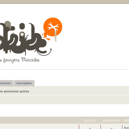
nnexion
Inscription
tes annonces autres
SUJETS
MESSAGES
DE
Au