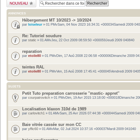
Publier un nouveau
sujet
ANNONCES
Hébergement MT 10/2023 -> 10/2024
par
loiseleur
» 01 PMvSam, 04 Nov 2023 16:34:31 +000034Samedi 2009 04
Re: Tutoriel soudure
par
static
» 01 AMvJeu, 22 Oct 2009 08:59:50 +000059Jeudi 2009 040840
reparation
par
etoile80
» 01 PMvDim, 17 Aoû 2008 22:06:58 +000006Dimanche 2009 04
teintes RAL
par
etoile80
» 01 PMvVen, 15 Aoû 2008 17:45:41 +000045Vendredi 2009 040
SUJETS
Petit Tuto preparation carrosserie ''mastic- appret''
par
courpatrovitch
» 01 PMvDim, 19 Avr 2015 13:18:00 +000018Dimanche 20
Localisation klaxon 310d de 1989
par
carlovitch1
» 01 AMvSam, 25 Avr 2026 07:44:38 +000044Samedi 2009 04
Baie vitrée cassée sur mon CC
par
yffic60
» 01 AMvMar, 02 Juil 2024 10:37:16 +000037Mardi 2009 041040