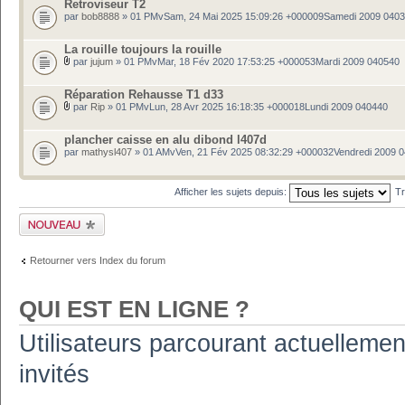
Retroviseur T2
par
bob8888
» 01 PMvSam, 24 Mai 2025 15:09:26 +000009Samedi 2009 040
La rouille toujours la rouille
par
jujum
» 01 PMvMar, 18 Fév 2020 17:53:25 +000053Mardi 2009 040540
Réparation Rehausse T1 d33
par
Rip
» 01 PMvLun, 28 Avr 2025 16:18:35 +000018Lundi 2009 040440
plancher caisse en alu dibond l407d
par
mathysl407
» 01 AMvVen, 21 Fév 2025 08:32:29 +000032Vendredi 2009 
Afficher les sujets depuis:
Tr
Publier un nouveau
sujet
Retourner vers Index du forum
QUI EST EN LIGNE ?
Utilisateurs parcourant actuellement
invités