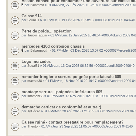
Besoin conseil pour condamner une ouverture sur caisse al
par
Bicammo
» 01 AMvVen, 27 Fév 2026 11:28:14 +000028Vendredi 2009 0
Caisse 914
par
Squal61
» 01 PMvJeu, 19 Fév 2026 19:58:18 +000058Jeudi 2009 040740
Perte de poids... opération
par
TaupinTaquin
» 01 AMvLun, 12 Jan 2015 10:46:54 +000046Lundi 2009 04
mercedes 410d corrosion chassis
par
Babarmouth
» 01 PMvMer, 03 Déc 2025 13:07:02 +000007Mercredi 20
Logo mercedes
par
Squal61
» 01 AMvLun, 13 Oct 2025 06:32:56 +000032Lundi 2009 040640
remonter tringlerie serrure poignée porte laterale 609
par
matmat30
» 01 PMvVen, 18 Nov 2016 22:49:17 +000049Vendredi 2009 0
montage serrure +poignées intérieures 609
par
shamani56
» 01 PMvMer, 13 Nov 2013 16:10:28 +000010Mercredi 2009 
demarche certicat de conformité et autre :)
par
TyCécile
» 01 PMvMer, 20 Aoû 2025 17:13:55 +000013Mercredi 2009 040
Caisse ruiné - contact prestataire pour remplacement?
par
Theoto
» 01 AMvJeu, 23 Sep 2021 11:05:07 +000005Jeudi 2009 041140