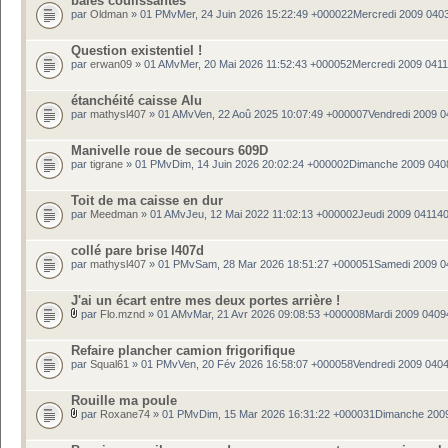
baies coulissantes
par
Oldman
» 01 PMvMer, 24 Juin 2026 15:22:49 +000022Mercredi 2009 040
Question existentiel !
par
erwan09
» 01 AMvMer, 20 Mai 2026 11:52:43 +000052Mercredi 2009 041
étanchéité caisse Alu
par
mathysl407
» 01 AMvVen, 22 Aoû 2025 10:07:49 +000007Vendredi 2009 
Manivelle roue de secours 609D
par
tigrane
» 01 PMvDim, 14 Juin 2026 20:02:24 +000002Dimanche 2009 040
Toit de ma caisse en dur
par
Meedman
» 01 AMvJeu, 12 Mai 2022 11:02:13 +000002Jeudi 2009 04114
collé pare brise l407d
par
mathysl407
» 01 PMvSam, 28 Mar 2026 18:51:27 +000051Samedi 2009 
J'ai un écart entre mes deux portes arrière !
par
Flo.mznd
» 01 AMvMar, 21 Avr 2026 09:08:53 +000008Mardi 2009 0409
Refaire plancher camion frigorifique
par
Squal61
» 01 PMvVen, 20 Fév 2026 16:58:07 +000058Vendredi 2009 040
Rouille ma poule
par
Roxane74
» 01 PMvDim, 15 Mar 2026 16:31:22 +000031Dimanche 200