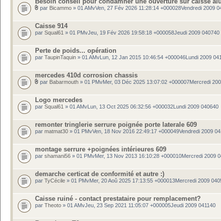
Besoin conseil pour condamner une ouverture sur caisse al
par
Bicammo
» 01 AMvVen, 27 Fév 2026 11:28:14 +000028Vendredi 2009 0
Caisse 914
par
Squal61
» 01 PMvJeu, 19 Fév 2026 19:58:18 +000058Jeudi 2009 040740
Perte de poids... opération
par
TaupinTaquin
» 01 AMvLun, 12 Jan 2015 10:46:54 +000046Lundi 2009 04
mercedes 410d corrosion chassis
par
Babarmouth
» 01 PMvMer, 03 Déc 2025 13:07:02 +000007Mercredi 20
Logo mercedes
par
Squal61
» 01 AMvLun, 13 Oct 2025 06:32:56 +000032Lundi 2009 040640
remonter tringlerie serrure poignée porte laterale 609
par
matmat30
» 01 PMvVen, 18 Nov 2016 22:49:17 +000049Vendredi 2009 0
montage serrure +poignées intérieures 609
par
shamani56
» 01 PMvMer, 13 Nov 2013 16:10:28 +000010Mercredi 2009 
demarche certicat de conformité et autre :)
par
TyCécile
» 01 PMvMer, 20 Aoû 2025 17:13:55 +000013Mercredi 2009 040
Caisse ruiné - contact prestataire pour remplacement?
par
Theoto
» 01 AMvJeu, 23 Sep 2021 11:05:07 +000005Jeudi 2009 041140