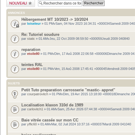
Publier un nouveau
sujet
ANNONCES
Hébergement MT 10/2023 -> 10/2024
par
loiseleur
» 01 PMvSam, 04 Nov 2023 16:34:31 +000034Samedi 2009 04
Re: Tutoriel soudure
par
static
» 01 AMvJeu, 22 Oct 2009 08:59:50 +000059Jeudi 2009 040840
reparation
par
etoile80
» 01 PMvDim, 17 Aoû 2008 22:06:58 +000006Dimanche 2009 04
teintes RAL
par
etoile80
» 01 PMvVen, 15 Aoû 2008 17:45:41 +000045Vendredi 2009 040
SUJETS
Petit Tuto preparation carrosserie ''mastic- appret''
par
courpatrovitch
» 01 PMvDim, 19 Avr 2015 13:18:00 +000018Dimanche 20
Localisation klaxon 310d de 1989
par
carlovitch1
» 01 AMvSam, 25 Avr 2026 07:44:38 +000044Samedi 2009 04
Baie vitrée cassée sur mon CC
par
yffic60
» 01 AMvMar, 02 Juil 2024 10:37:16 +000037Mardi 2009 041040