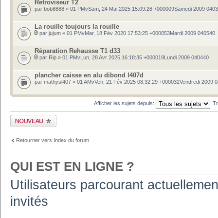
Retroviseur T2
par
bob8888
» 01 PMvSam, 24 Mai 2025 15:09:26 +000009Samedi 2009 040
La rouille toujours la rouille
par
jujum
» 01 PMvMar, 18 Fév 2020 17:53:25 +000053Mardi 2009 040540
Réparation Rehausse T1 d33
par
Rip
» 01 PMvLun, 28 Avr 2025 16:18:35 +000018Lundi 2009 040440
plancher caisse en alu dibond l407d
par
mathysl407
» 01 AMvVen, 21 Fév 2025 08:32:29 +000032Vendredi 2009 
Afficher les sujets depuis:
Tr
Publier un nouveau
sujet
Retourner vers Index du forum
QUI EST EN LIGNE ?
Utilisateurs parcourant actuellement
invités