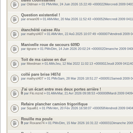
baies coulissantes
par
Oldman
» 01 PMvMer, 24 Juin 2026 15:22:49 +000022Mercredi 2009 040
Question existentiel !
par
erwan09
» 01 AMvMer, 20 Mai 2026 11:52:43 +000052Mercredi 2009 041
étanchéité caisse Alu
par
mathysl407
» 01 AMvVen, 22 Aoû 2025 10:07:49 +000007Vendredi 2009 
Manivelle roue de secours 609D
par
tigrane
» 01 PMvDim, 14 Juin 2026 20:02:24 +000002Dimanche 2009 040
Toit de ma caisse en dur
par
Meedman
» 01 AMvJeu, 12 Mai 2022 11:02:13 +000002Jeudi 2009 04114
collé pare brise l407d
par
mathysl407
» 01 PMvSam, 28 Mar 2026 18:51:27 +000051Samedi 2009 
J'ai un écart entre mes deux portes arrière !
par
Flo.mznd
» 01 AMvMar, 21 Avr 2026 09:08:53 +000008Mardi 2009 0409
Refaire plancher camion frigorifique
par
Squal61
» 01 PMvVen, 20 Fév 2026 16:58:07 +000058Vendredi 2009 040
Rouille ma poule
par
Roxane74
» 01 PMvDim, 15 Mar 2026 16:31:22 +000031Dimanche 200