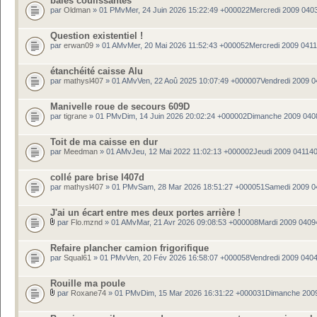
baies coulissantes
par
Oldman
» 01 PMvMer, 24 Juin 2026 15:22:49 +000022Mercredi 2009 040
Question existentiel !
par
erwan09
» 01 AMvMer, 20 Mai 2026 11:52:43 +000052Mercredi 2009 041
étanchéité caisse Alu
par
mathysl407
» 01 AMvVen, 22 Aoû 2025 10:07:49 +000007Vendredi 2009 
Manivelle roue de secours 609D
par
tigrane
» 01 PMvDim, 14 Juin 2026 20:02:24 +000002Dimanche 2009 040
Toit de ma caisse en dur
par
Meedman
» 01 AMvJeu, 12 Mai 2022 11:02:13 +000002Jeudi 2009 04114
collé pare brise l407d
par
mathysl407
» 01 PMvSam, 28 Mar 2026 18:51:27 +000051Samedi 2009 
J'ai un écart entre mes deux portes arrière !
par
Flo.mznd
» 01 AMvMar, 21 Avr 2026 09:08:53 +000008Mardi 2009 0409
Refaire plancher camion frigorifique
par
Squal61
» 01 PMvVen, 20 Fév 2026 16:58:07 +000058Vendredi 2009 040
Rouille ma poule
par
Roxane74
» 01 PMvDim, 15 Mar 2026 16:31:22 +000031Dimanche 200