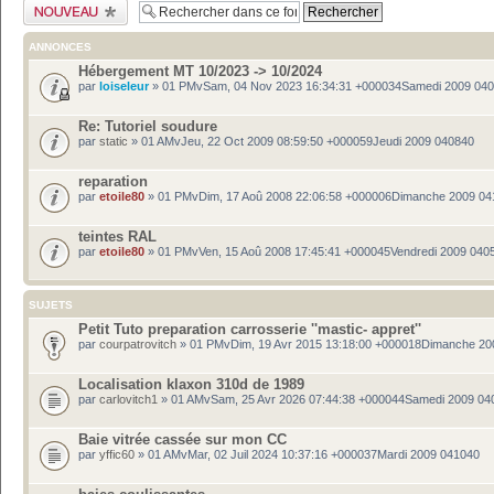
Publier un nouveau
sujet
ANNONCES
Hébergement MT 10/2023 -> 10/2024
par
loiseleur
» 01 PMvSam, 04 Nov 2023 16:34:31 +000034Samedi 2009 04
Re: Tutoriel soudure
par
static
» 01 AMvJeu, 22 Oct 2009 08:59:50 +000059Jeudi 2009 040840
reparation
par
etoile80
» 01 PMvDim, 17 Aoû 2008 22:06:58 +000006Dimanche 2009 04
teintes RAL
par
etoile80
» 01 PMvVen, 15 Aoû 2008 17:45:41 +000045Vendredi 2009 040
SUJETS
Petit Tuto preparation carrosserie ''mastic- appret''
par
courpatrovitch
» 01 PMvDim, 19 Avr 2015 13:18:00 +000018Dimanche 20
Localisation klaxon 310d de 1989
par
carlovitch1
» 01 AMvSam, 25 Avr 2026 07:44:38 +000044Samedi 2009 04
Baie vitrée cassée sur mon CC
par
yffic60
» 01 AMvMar, 02 Juil 2024 10:37:16 +000037Mardi 2009 041040