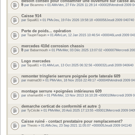
Besoin conseil pour condamner une ouverture sur caisse al
par
Bicammo
» 01 AMvVen, 27 Fév 2026 11:28:14 +000028Vendredi 2009 0
Caisse 914
par
Squal61
» 01 PMvJeu, 19 Fév 2026 19:58:18 +000058Jeudi 2009 040740
Perte de poids... opération
par
TaupinTaquin
» 01 AMvLun, 12 Jan 2015 10:46:54 +000046Lundi 2009 04
mercedes 410d corrosion chassis
par
Babarmouth
» 01 PMvMer, 03 Déc 2025 13:07:02 +000007Mercredi 20
Logo mercedes
par
Squal61
» 01 AMvLun, 13 Oct 2025 06:32:56 +000032Lundi 2009 040640
remonter tringlerie serrure poignée porte laterale 609
par
matmat30
» 01 PMvVen, 18 Nov 2016 22:49:17 +000049Vendredi 2009 0
montage serrure +poignées intérieures 609
par
shamani56
» 01 PMvMer, 13 Nov 2013 16:10:28 +000010Mercredi 2009 
demarche certicat de conformité et autre :)
par
TyCécile
» 01 PMvMer, 20 Aoû 2025 17:13:55 +000013Mercredi 2009 040
Caisse ruiné - contact prestataire pour remplacement?
par
Theoto
» 01 AMvJeu, 23 Sep 2021 11:05:07 +000005Jeudi 2009 041140