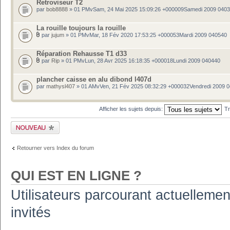
Retroviseur T2
par
bob8888
» 01 PMvSam, 24 Mai 2025 15:09:26 +000009Samedi 2009 040
La rouille toujours la rouille
par
jujum
» 01 PMvMar, 18 Fév 2020 17:53:25 +000053Mardi 2009 040540
Réparation Rehausse T1 d33
par
Rip
» 01 PMvLun, 28 Avr 2025 16:18:35 +000018Lundi 2009 040440
plancher caisse en alu dibond l407d
par
mathysl407
» 01 AMvVen, 21 Fév 2025 08:32:29 +000032Vendredi 2009 
Afficher les sujets depuis:
Tr
Publier un nouveau
sujet
Retourner vers Index du forum
QUI EST EN LIGNE ?
Utilisateurs parcourant actuellement
invités