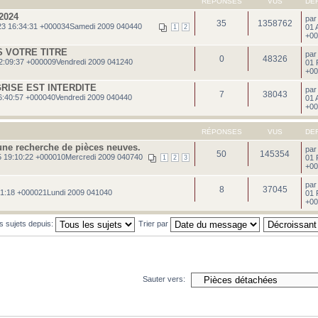
RÉPONSES
VUS
DE
2024
pa
35
1358762
3 16:34:31 +000034Samedi 2009 040440
01 
1
2
+00
S VOTRE TITRE
pa
0
48326
2:09:37 +000009Vendredi 2009 041240
01 
+00
RISE EST INTERDITE
pa
7
38043
6:40:57 +000040Vendredi 2009 040440
01 
+00
RÉPONSES
VUS
DE
ne recherche de pièces neuves.
pa
50
145354
 19:10:22 +000010Mercredi 2009 040740
01 
1
2
3
+00
pa
8
37045
21:18 +000021Lundi 2009 041040
01 
+00
es sujets depuis:
Trier par
Sauter vers: