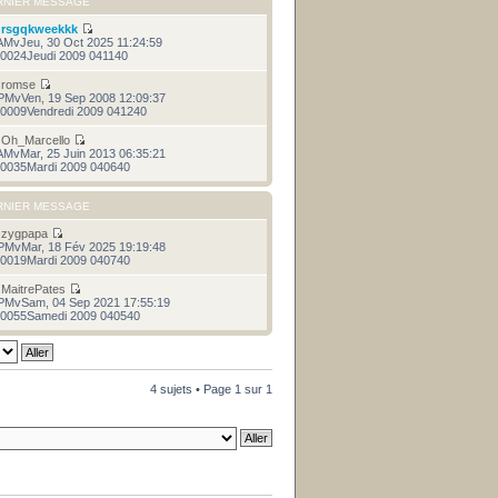
RNIER MESSAGE
r
rsgqkweekkk
AMvJeu, 30 Oct 2025 11:24:59
0024Jeudi 2009 041140
r
romse
PMvVen, 19 Sep 2008 12:09:37
0009Vendredi 2009 041240
r
Oh_Marcello
AMvMar, 25 Juin 2013 06:35:21
0035Mardi 2009 040640
RNIER MESSAGE
r
zygpapa
PMvMar, 18 Fév 2025 19:19:48
0019Mardi 2009 040740
r
MaitrePates
PMvSam, 04 Sep 2021 17:55:19
0055Samedi 2009 040540
4 sujets • Page
1
sur
1