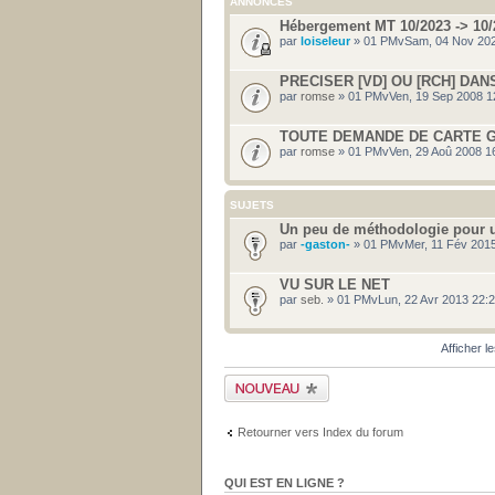
ANNONCES
Hébergement MT 10/2023 -> 10/
par
loiseleur
» 01 PMvSam, 04 Nov 202
PRECISER [VD] OU [RCH] DAN
par
romse
» 01 PMvVen, 19 Sep 2008 1
TOUTE DEMANDE DE CARTE G
par
romse
» 01 PMvVen, 29 Aoû 2008 1
SUJETS
Un peu de méthodologie pour u
par
-gaston-
» 01 PMvMer, 11 Fév 2015
VU SUR LE NET
par
seb.
» 01 PMvLun, 22 Avr 2013 22:
Afficher l
Publier un nouveau
sujet
Retourner vers Index du forum
QUI EST EN LIGNE ?