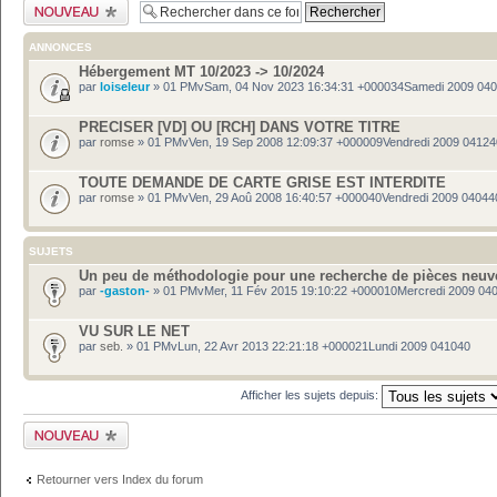
Publier un nouveau
sujet
ANNONCES
Hébergement MT 10/2023 -> 10/2024
par
loiseleur
» 01 PMvSam, 04 Nov 2023 16:34:31 +000034Samedi 2009 04
PRECISER [VD] OU [RCH] DANS VOTRE TITRE
par
romse
» 01 PMvVen, 19 Sep 2008 12:09:37 +000009Vendredi 2009 04124
TOUTE DEMANDE DE CARTE GRISE EST INTERDITE
par
romse
» 01 PMvVen, 29 Aoû 2008 16:40:57 +000040Vendredi 2009 04044
SUJETS
Un peu de méthodologie pour une recherche de pièces neuv
par
-gaston-
» 01 PMvMer, 11 Fév 2015 19:10:22 +000010Mercredi 2009 04
VU SUR LE NET
par
seb.
» 01 PMvLun, 22 Avr 2013 22:21:18 +000021Lundi 2009 041040
Afficher les sujets depuis:
Publier un nouveau
sujet
Retourner vers Index du forum