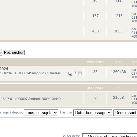
86
411
01 
+00
pa
167
1215
01 
+00
pa
430
3633
01 
+00
RÉPONSES
VUS
DE
2024
pa
35
1360436
3 16:34:31 +000034Samedi 2009 040440
01 
1
2
+00
RÉPONSES
VUS
DE
pa
0
21658
 16:07:01 +000007Vendredi 2009 040440
01 
+00
es sujets depuis:
Trier par
Sauter vers: