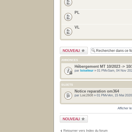
PL
VL
Publier un nouveau
sujet
ANNONCES
Hébergement MT 10/2023 -> 10/
par
loiseleur
» 01 PMvSam, 04 Nov 202
SUJETS
Notice reparation om364
par
Loic2608
» 01 PMvVen, 15 Mai 2020
Afficher l
Publier un nouveau
sujet
Retourner vers Index du forum