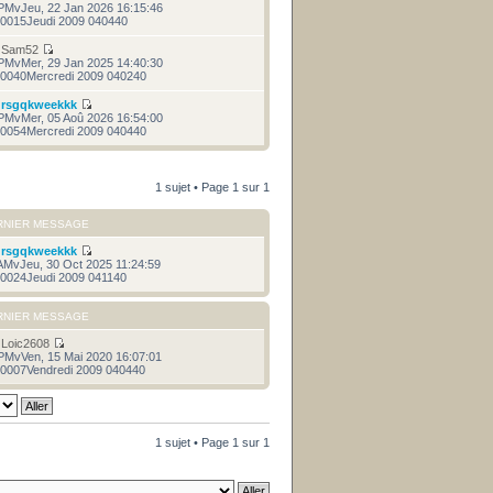
PMvJeu, 22 Jan 2026 16:15:46
0015Jeudi 2009 040440
r
Sam52
PMvMer, 29 Jan 2025 14:40:30
0040Mercredi 2009 040240
r
rsgqkweekkk
PMvMer, 05 Aoû 2026 16:54:00
0054Mercredi 2009 040440
1 sujet • Page
1
sur
1
RNIER MESSAGE
r
rsgqkweekkk
AMvJeu, 30 Oct 2025 11:24:59
0024Jeudi 2009 041140
RNIER MESSAGE
r
Loic2608
PMvVen, 15 Mai 2020 16:07:01
0007Vendredi 2009 040440
1 sujet • Page
1
sur
1