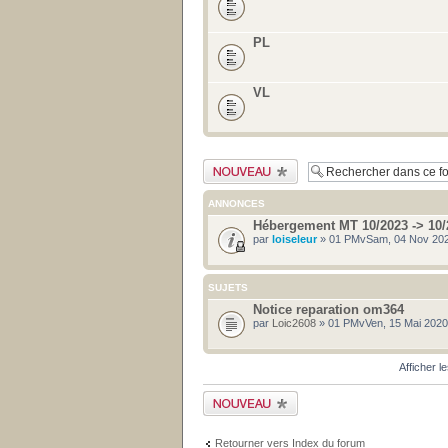
PL
VL
Publier un nouveau
sujet
ANNONCES
Hébergement MT 10/2023 -> 10/
par
loiseleur
» 01 PMvSam, 04 Nov 202
SUJETS
Notice reparation om364
par
Loic2608
» 01 PMvVen, 15 Mai 2020
Afficher l
Publier un nouveau
sujet
Retourner vers Index du forum