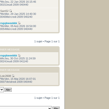
PMvJeu, 22 Jan 2026 16:15:46
0015Jeudi 2009 040440
r
Sam52
PMvMer, 29 Jan 2025 14:40:30
0040Mercredi 2009 040240
r
rsgqkweekkk
PMvMer, 05 Aoû 2026 16:54:00
0054Mercredi 2009 040440
1 sujet • Page
1
sur
1
RNIER MESSAGE
r
rsgqkweekkk
AMvJeu, 30 Oct 2025 11:24:59
0024Jeudi 2009 041140
RNIER MESSAGE
r
Loic2608
PMvVen, 15 Mai 2020 16:07:01
0007Vendredi 2009 040440
1 sujet • Page
1
sur
1