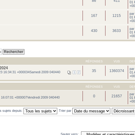
86
411
01 
+00
pa
167
1215
01 
+00
pa
430
3633
01 
+00
RÉPONSES
VUS
DE
2024
pa
35
1360374
3 16:34:31 +000034Samedi 2009 040440
01 
1
2
+00
RÉPONSES
VUS
DE
pa
0
21657
 16:07:01 +000007Vendredi 2009 040440
01 
+00
es sujets depuis:
Trier par
Sauter vers: