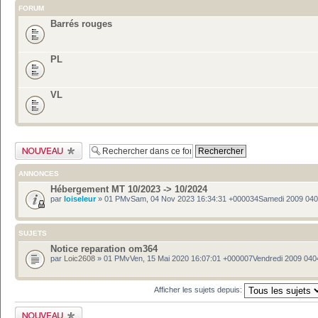
FORUM
Barrés rouges
PL
VL
Publier un nouveau
sujet
ANNONCES
Hébergement MT 10/2023 -> 10/2024
par
loiseleur
» 01 PMvSam, 04 Nov 2023 16:34:31 +000034Samedi 2009 04
SUJETS
Notice reparation om364
par
Loic2608
» 01 PMvVen, 15 Mai 2020 16:07:01 +000007Vendredi 2009 040
Afficher les sujets depuis:
Publier un nouveau