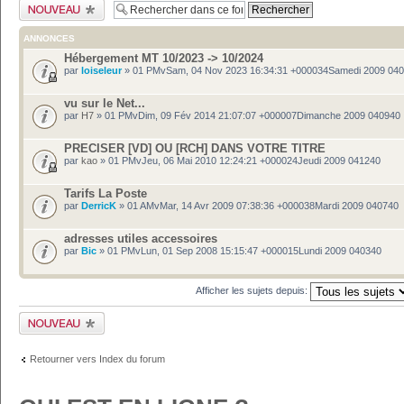
Publier un nouveau
sujet
ANNONCES
Hébergement MT 10/2023 -> 10/2024
par
loiseleur
» 01 PMvSam, 04 Nov 2023 16:34:31 +000034Samedi 2009 04
vu sur le Net...
par
H7
» 01 PMvDim, 09 Fév 2014 21:07:07 +000007Dimanche 2009 040940
PRECISER [VD] OU [RCH] DANS VOTRE TITRE
par
kao
» 01 PMvJeu, 06 Mai 2010 12:24:21 +000024Jeudi 2009 041240
Tarifs La Poste
par
DerricK
» 01 AMvMar, 14 Avr 2009 07:38:36 +000038Mardi 2009 040740
adresses utiles accessoires
par
Bic
» 01 PMvLun, 01 Sep 2008 15:15:47 +000015Lundi 2009 040340
Afficher les sujets depuis:
Publier un nouveau
sujet
Retourner vers Index du forum