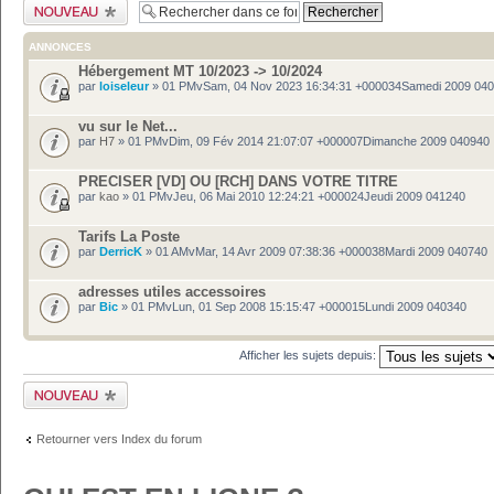
Publier un nouveau
sujet
ANNONCES
Hébergement MT 10/2023 -> 10/2024
par
loiseleur
» 01 PMvSam, 04 Nov 2023 16:34:31 +000034Samedi 2009 04
vu sur le Net...
par
H7
» 01 PMvDim, 09 Fév 2014 21:07:07 +000007Dimanche 2009 040940
PRECISER [VD] OU [RCH] DANS VOTRE TITRE
par
kao
» 01 PMvJeu, 06 Mai 2010 12:24:21 +000024Jeudi 2009 041240
Tarifs La Poste
par
DerricK
» 01 AMvMar, 14 Avr 2009 07:38:36 +000038Mardi 2009 040740
adresses utiles accessoires
par
Bic
» 01 PMvLun, 01 Sep 2008 15:15:47 +000015Lundi 2009 040340
Afficher les sujets depuis:
Publier un nouveau
sujet
Retourner vers Index du forum