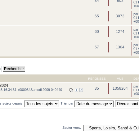
34
602
01 
+00
pa
65
3073
01 
+00
pa
60
1274
01 
+00
pa
57
1304
01 
+00
RÉPONSES
VUS
DE
2024
pa
35
1358204
3 16:34:31 +000034Samedi 2009 040440
01 
1
2
+00
es sujets depuis:
Trier par
Sauter vers: