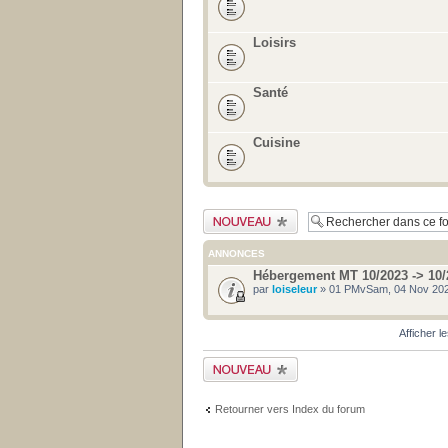
Loisirs
Santé
Cuisine
Publier un nouveau
sujet
ANNONCES
Hébergement MT 10/2023 -> 10/
par
loiseleur
» 01 PMvSam, 04 Nov 202
Afficher l
Publier un nouveau
sujet
Retourner vers Index du forum