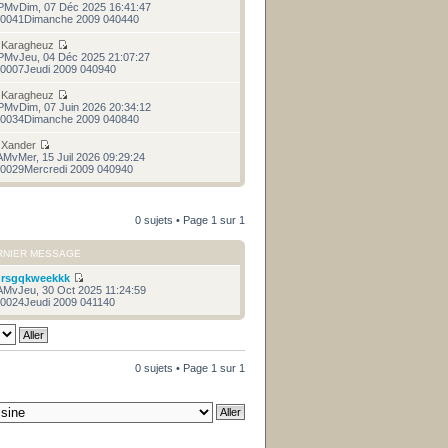
PMvDim, 07 Déc 2025 16:41:47
0041Dimanche 2009 040440
r
Karagheuz
PMvJeu, 04 Déc 2025 21:07:27
0007Jeudi 2009 040940
r
Karagheuz
PMvDim, 07 Juin 2026 20:34:12
0034Dimanche 2009 040840
r
Xander
AMvMer, 15 Juil 2026 09:29:24
0029Mercredi 2009 040940
0 sujets • Page
1
sur
1
RNIER MESSAGE
r
rsgqkweekkk
AMvJeu, 30 Oct 2025 11:24:59
0024Jeudi 2009 041140
0 sujets • Page
1
sur
1