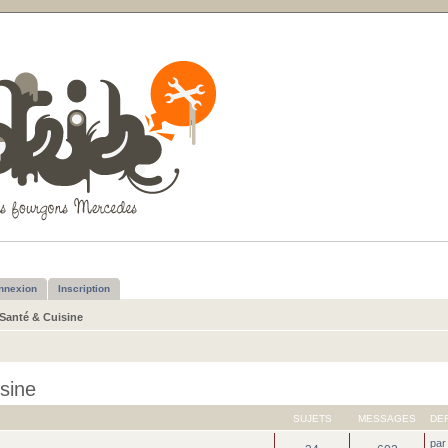
nnexion
Inscription
 Santé & Cuisine
isine
SUJETS
MESSAGES
DE
pa