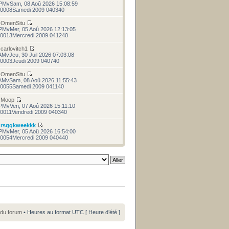
PMvSam, 08 Aoû 2026 15:08:59
0008Samedi 2009 040340
r
OmenSitu
PMvMer, 05 Aoû 2026 12:13:05
0013Mercredi 2009 041240
r
carlovitch1
AMvJeu, 30 Juil 2026 07:03:08
0003Jeudi 2009 040740
r
OmenSitu
AMvSam, 08 Aoû 2026 11:55:43
0055Samedi 2009 041140
r
Moop
PMvVen, 07 Aoû 2026 15:11:10
0011Vendredi 2009 040340
r
rsgqkweekkk
PMvMer, 05 Aoû 2026 16:54:00
0054Mercredi 2009 040440
 du forum
• Heures au format UTC [ Heure d’été ]