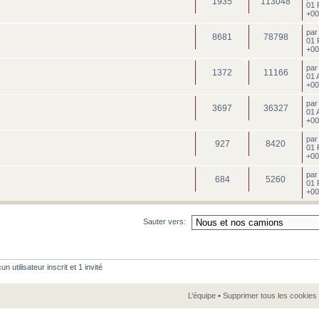
1935
113048
01 
+00
pa
8681
78798
01 
+00
pa
1372
11166
01 
+00
pa
3697
36327
01 
+00
pa
927
8420
01 
+00
pa
684
5260
01 
+00
Sauter vers:
 utilisateur inscrit et 1 invité
L’équipe
•
Supprimer tous les cookies