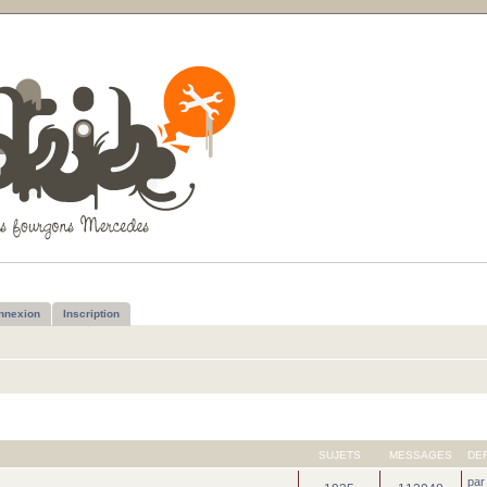
nnexion
Inscription
SUJETS
MESSAGES
DE
pa