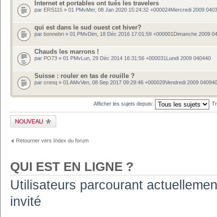
Internet et portables ont tués les travelers
par
ERS115
» 01 PMvMer, 08 Jan 2020 15:24:32 +000024Mercredi 2009 040
qui est dans le sud ouest cet hiver?
par
bonnebri
» 01 PMvDim, 18 Déc 2016 17:01:59 +000001Dimanche 2009 0
Chauds les marrons !
par
PO73
» 01 PMvLun, 29 Déc 2014 16:31:56 +000031Lundi 2009 040440
Suisse : rouler en tas de rouille ?
par
crenq
» 01 AMvVen, 08 Sep 2017 09:29:46 +000029Vendredi 2009 04094
Afficher les sujets depuis:
Tr
Publier un nouveau
sujet
Retourner vers Index du forum
QUI EST EN LIGNE ?
Utilisateurs parcourant actuellement
invité