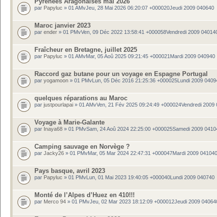
Pyrénées Aragonaises mai 2026
par
Papyluc
» 01 AMvJeu, 28 Mai 2026 06:20:07 +000020Jeudi 2009 040640
Maroc janvier 2023
par
ender
» 01 PMvVen, 09 Déc 2022 13:58:41 +000058Vendredi 2009 04014
Fraîcheur en Bretagne, juillet 2025
par
Papyluc
» 01 AMvMar, 05 Aoû 2025 09:21:45 +000021Mardi 2009 040940
Raccord gaz butane pour un voyage en Espagne Portugal
par
yogamoon
» 01 PMvLun, 05 Déc 2016 21:25:36 +000025Lundi 2009 0409
quelques réparations au Maroc
par
justpourlapai
» 01 AMvVen, 21 Fév 2025 09:24:49 +000024Vendredi 2009
Voyage à Marie-Galante
par
Inaya68
» 01 PMvSam, 24 Aoû 2024 22:25:00 +000025Samedi 2009 0410
Camping sauvage en Norvège ?
par
Jacky26
» 01 PMvMar, 05 Mar 2024 22:47:31 +000047Mardi 2009 04104
Pays basque, avril 2023
par
Papyluc
» 01 PMvLun, 01 Mai 2023 19:40:05 +000040Lundi 2009 040740
Monté de l’Alpes d’Huez en 410!!!
par
Merco 94
» 01 PMvJeu, 02 Mar 2023 18:12:09 +000012Jeudi 2009 04064