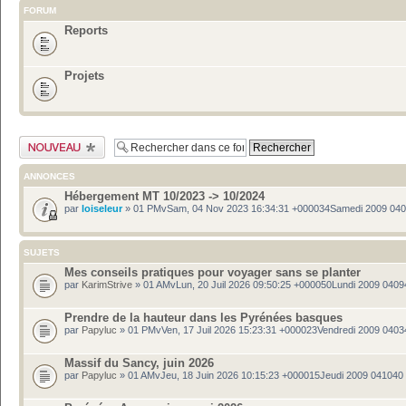
FORUM
Reports
Projets
Publier un nouveau
sujet
ANNONCES
Hébergement MT 10/2023 -> 10/2024
par
loiseleur
» 01 PMvSam, 04 Nov 2023 16:34:31 +000034Samedi 2009 04
SUJETS
Mes conseils pratiques pour voyager sans se planter
par
KarimStrive
» 01 AMvLun, 20 Juil 2026 09:50:25 +000050Lundi 2009 0409
Prendre de la hauteur dans les Pyrénées basques
par
Papyluc
» 01 PMvVen, 17 Juil 2026 15:23:31 +000023Vendredi 2009 0403
Massif du Sancy, juin 2026
par
Papyluc
» 01 AMvJeu, 18 Juin 2026 10:15:23 +000015Jeudi 2009 041040