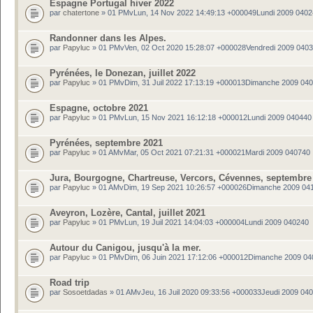
Espagne Portugal hiver 2022
par
chatertone
» 01 PMvLun, 14 Nov 2022 14:49:13 +000049Lundi 2009 040
Randonner dans les Alpes.
par
Papyluc
» 01 PMvVen, 02 Oct 2020 15:28:07 +000028Vendredi 2009 040
Pyrénées, le Donezan, juillet 2022
par
Papyluc
» 01 PMvDim, 31 Juil 2022 17:13:19 +000013Dimanche 2009 04
Espagne, octobre 2021
par
Papyluc
» 01 PMvLun, 15 Nov 2021 16:12:18 +000012Lundi 2009 040440
Pyrénées, septembre 2021
par
Papyluc
» 01 AMvMar, 05 Oct 2021 07:21:31 +000021Mardi 2009 040740
Jura, Bourgogne, Chartreuse, Vercors, Cévennes, septembre
par
Papyluc
» 01 AMvDim, 19 Sep 2021 10:26:57 +000026Dimanche 2009 04
Aveyron, Lozère, Cantal, juillet 2021
par
Papyluc
» 01 PMvLun, 19 Juil 2021 14:04:03 +000004Lundi 2009 040240
Autour du Canigou, jusqu'à la mer.
par
Papyluc
» 01 PMvDim, 06 Juin 2021 17:12:06 +000012Dimanche 2009 04
Road trip
par
Sosoetdadas
» 01 AMvJeu, 16 Juil 2020 09:33:56 +000033Jeudi 2009 04