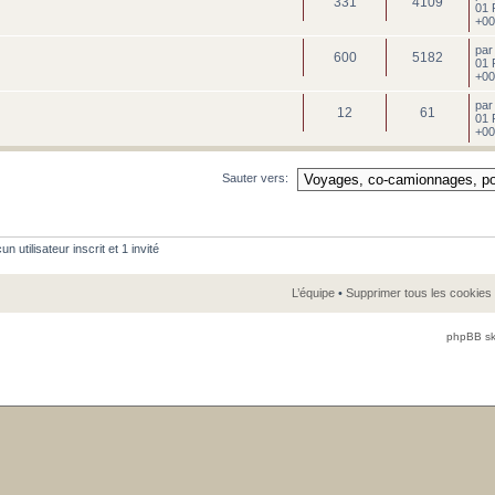
331
4109
01 
+00
pa
600
5182
01 
+00
pa
12
61
01 
+00
Sauter vers:
 utilisateur inscrit et 1 invité
L’équipe
•
Supprimer tous les cookies
phpBB sk