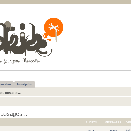
nnexion
Inscription
s, posages...
posages...
SUJETS
MESSAGES
DE
pa