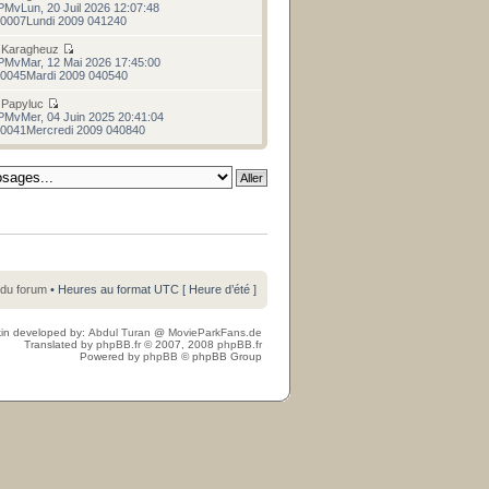
PMvLun, 20 Juil 2026 12:07:48
0007Lundi 2009 041240
r
Karagheuz
PMvMar, 12 Mai 2026 17:45:00
0045Mardi 2009 040540
r
Papyluc
PMvMer, 04 Juin 2025 20:41:04
0041Mercredi 2009 040840
 du forum
• Heures au format UTC [ Heure d’été ]
in developed by:
Abdul Turan
@
MovieParkFans.de
Translated by
phpBB.fr
© 2007, 2008
phpBB.fr
Powered by
phpBB
© phpBB Group